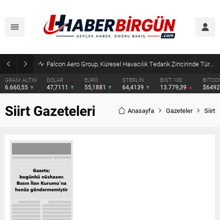
Falcon Aero Group, Küresel Havacılık Tedarik Zincirinde Türkiye’den Dünyaya Açılıyor
GRAM ALTIN
DOLAR
EURO
STERLİN
BIST 100
BITCO
6.660,55
47,7111
55,1881
64,4139
13.779,39
$649
Siirt Gazeteleri
Anasayfa
Gazeteler
Siirt