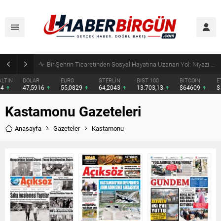
SRV Padel Court, 24 Ülkeye İhracat Yapan Türkiye’nin Padel Kortu Üretim Gücü
DOLAR
EURO
STERLİN
BIST 100
BITCOIN
ETHERE
47,5916
55,0829
64,2043
13.703,13
$64609
$1902.
Kastamonu Gazeteleri
Anasayfa
Gazeteler
Kastamonu