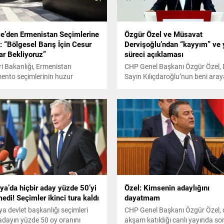
ye’den Ermenistan Seçimlerine
Özgür Özel ve Müsavat
 “Bölgesel Barış İçin Cesur
Dervişoğlu’ndan “kayyım” ve 
ar Bekliyoruz”
süreci açıklaması
eri Bakanlığı, Ermenistan
CHP Genel Başkanı Özgür Özel,
ento seçimlerinin huzur
Sayın Kılıçdaroğlu’nun beni aray
nda başarıyla
aradığı ifade edilmişti. Ben de b
lanmasından memnuniyet
kendisine öğle saatlerinde dönd
uğunu açıkladı.
Ama ben aradığımda telefonu
kapalıydı. Ondan dolayı bir gör
gerçekleşmedi dedi.
ya’da hiçbir aday yüzde 50’yi
Özel: Kimsenin adaylığını
di! Seçimler ikinci tura kaldı
dayatmam
ya devlet başkanlığı seçimleri
CHP Genel Başkanı Özgür Özel,
 adayın yüzde 50 oy oranını
akşam katıldığı canlı yayında sor