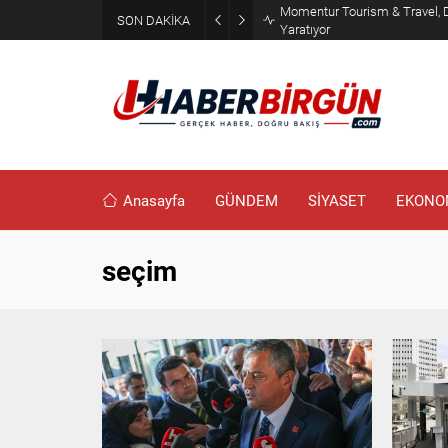
Erdoğan, Suudi Arabistan’da 
SON DAKİKA
Görüşecek
Anasayfa
GÜNDEM
SİYASET
EKONO
seçim