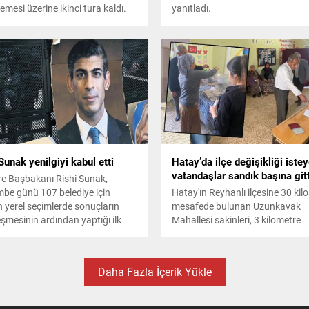
mesi üzerine ikinci tura kaldı.
yanıtladı.
 Devlet Başkanı Gitanas
a aldığı yüzde 44,81, Başbakan
a Simonyte ise yüzde 19,50 oy
ile 26 Mayıs'ta gerçekleşecek
 tur seçimlerine katılmaya hak
n isimler oldu.
Sunak yenilgiyi kabul etti
Hatay’da ilçe değişikliği iste
vatandaşlar sandık başına gitt
ere Başbakanı Rishi Sunak,
be günü 107 belediye için
Hatay'ın Reyhanlı ilçesine 30 kil
n yerel seçimlerde sonuçların
mesafede bulunan Uzunkavak
eşmesinin ardından yaptığı ilk
Mahallesi sakinleri, 3 kilometre
ada “ciddi bir hayal kırıklığı”
uzaklıkta bulunan Kumlu ilçesine
ını kabul etti.
olmak için bugün sandık başına g
Daha Fazla İçerik Yükle