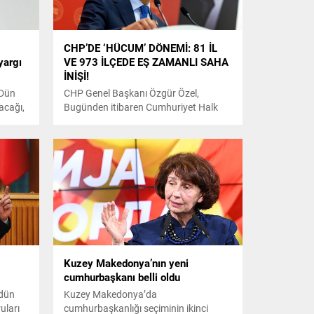
CHP’DE ‘HÜCUM’ DÖNEMİ: 81 İL
yargı
VE 973 İLÇEDE EŞ ZAMANLI SAHA
İNİŞİ!
 Dün
CHP Genel Başkanı Özgür Özel,
acağı,
Bugünden itibaren Cumhuriyet Halk
ugün
Partisi, iktidar olmak ve adaleti
üm.
getirmek için savunmadan hücuma
çıkıyor, sahaya gidiyor. Ülkenin
üşme
yerleşmiş, kronikleşmiş, insanları
canından bezdirmiş sorunlarına hangi
çözümleri üreteceğini, bu ülkeyi nasıl
yöneteceğini, yoksulluğu ve işsizliği
nasıl yok edeceğini, asık suratları nasıl
güldüreceğini, umutsuzluğun yerini
umuda nasıl çevireceğini...
Kuzey Makedonya’nın yeni
cumhurbaşkanı belli oldu
 dün
Kuzey Makedonya’da
uları
cumhurbaşkanlığı seçiminin ikinci