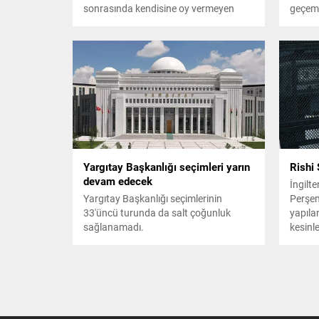
sonrasında kendisine oy vermeyen
geçeme
baldızı ve bacanağına yazdığı şiirle
Mevcut
sitem eden çoban, dizide oynamaya
Naused
başladı.
Ingrid
oranı 
ikinci
kazana
Yargıtay Başkanlığı seçimleri yarın
Rishi 
devam edecek
İngilt
Yargıtay Başkanlığı seçimlerinin
Perşem
33'üncü turunda da salt çoğunluk
yapıla
sağlanamadı.
kesinl
açıklam
yaşadığ