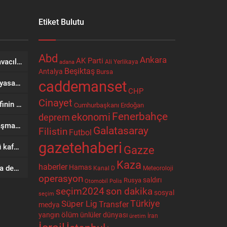
Etiket Bulutu
Abd
Ankara
AK Parti
Falcon Aero Group, Küresel Havacılık Tedarik Zincirinde Türkiye’den Dünyaya Açılıyor
Ali Yerlikaya
adana
Beşiktaş
Antalya
Bursa
caddemanset
Çocuklara kesici alet satışına yasak ve ceza infazında yeni dönem
CHP
Cinayet
“Terörsüz Türkiye” kanun teklifinin ayrıntıları belli oldu: Soruşturma ve infazlara erteleme
Cumhurbaşkanı Erdoğan
Fenerbahçe
ekonomi
deprem
Erdoğan: “Ortak Savunma Anlaşması bölgesel istikrarı hedefliyor”
Galatasaray
Filistin
Futbol
gazetehaberi
Bangladeş’te iki yolcu otobüsü kafa kafaya çarpıştı: 8 ölü, 25 yaralı
Gazze
Kaza
haberler
Hamas
Kafa travmasının sayısı arttıkça demans riski yükseliyor
Kanal D
Meteoroloji
operasyon
Rusya
saldırı
Otomobil
Polis
seçim2024
son dakika
sosyal
seçim
Türkiye
Süper Lig
Transfer
medya
ölüm
ünlüler dünyası
yangın
İran
üretim