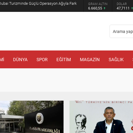
Muhammed Bin Selman ve Şahbaz Şerif ile
GRAM ALTIN
DOLAR
EURO
6.660,55
47,7111
55,1881
Mİ
DÜNYA
SPOR
EĞİTİM
MAGAZİN
SAĞLIK