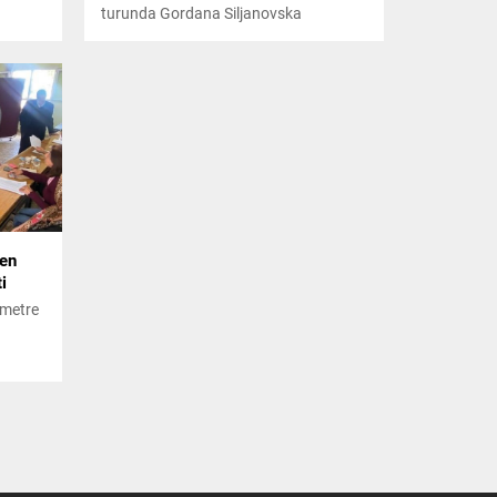
turunda Gordana Siljanovska
Davkova, ülkenin yeni cumhurbaşkanı
oldu. Davkova, ülkenin ilk kadın
cumhurbaşkanı olarak kayıtlara geçti.
yen
i
ometre
 dahil
itti.