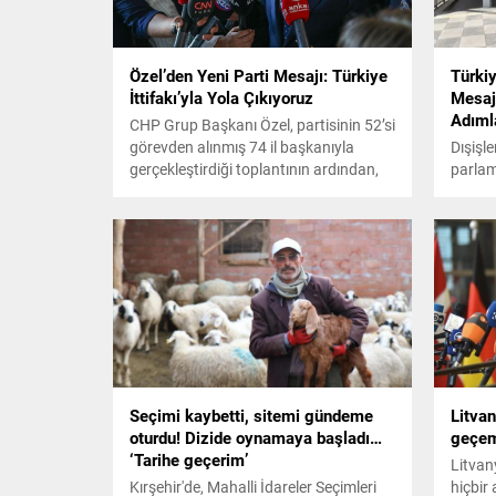
Özel’den Yeni Parti Mesajı: Türkiye
Türki
İttifakı’yla Yola Çıkıyoruz
Mesaj:
Adıml
CHP Grup Başkanı Özel, partisinin 52’si
görevden alınmış 74 il başkanıyla
Dışişl
gerçekleştirdiği toplantının ardından,
parlam
“Bugüne kadar onlar bizi hiç
ortamı
yanıltmadılar, hiç yalnız bırakmadılar.
sonuç
Bugün de müthiş bir duruş
duyuld
gösteriyorlar. Son derece keyifli bir
toplantıdan sonra hep birlikte iktidara
yürümek üzere illerimize dağılıyoruz”
dedi.
Seçimi kaybetti, sitemi gündeme
Litvan
oturdu! Dizide oynamaya başladı…
geçeme
‘Tarihe geçerim’
Litvan
Kırşehir'de, Mahalli İdareler Seçimleri
hiçbir