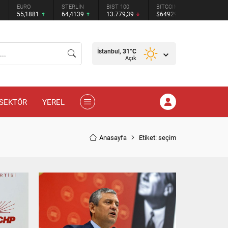
STERLİN
BIST 100
BITCOIN
ETHEREUM
TETHER
64,4139
13.779,39
$64929
$1914.09
$0.9995
İstanbul,
31
°C
Açık
SEKTÖR
YEREL
Anasayfa
Etiket: seçim