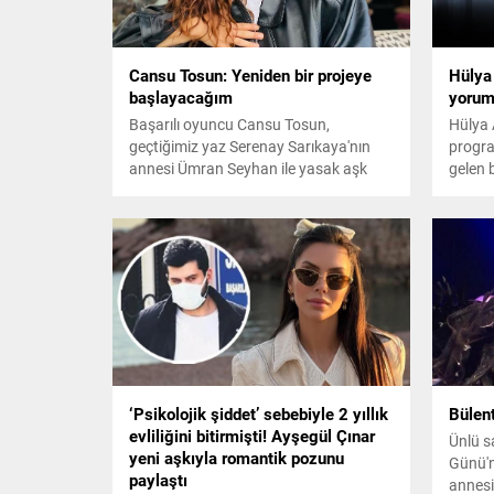
Cansu Tosun: Yeniden bir projeye
Hülya
başlayacağım
yorum
Başarılı oyuncu Cansu Tosun,
Hülya 
geçtiğimiz yaz Serenay Sarıkaya'nın
progra
annesi Ümran Seyhan ile yasak aşk
gelen 
yaşadığı ortaya çıkan babası Kenan
Beğend
Tosun ile barışmıştı. Ünlü isim son
olmaz 
olarak Bebek'te objektiflere yansıdı.
yanıtı 
‘Psikolojik şiddet’ sebebiyle 2 yıllık
Bülent
evliliğini bitirmişti! Ayşegül Çınar
Ünlü s
yeni aşkıyla romantik pozunu
Günü'
paylaştı
annesi