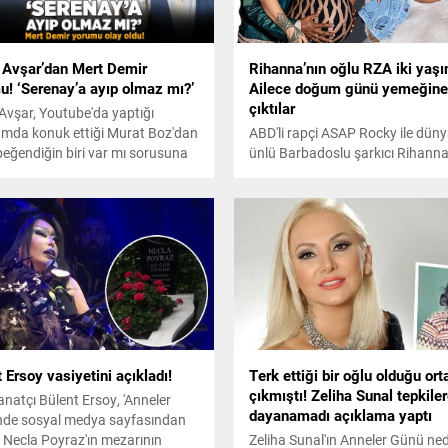
 Avşar’dan Mert Demir
Rihanna’nın oğlu RZA iki yaşı
u! ‘Serenay’a ayıp olmaz mı?’
Ailece doğum günü yemeğine
çıktılar
Avşar, Youtube'da yaptığı
mda konuk ettiği Murat Boz'dan
ABD'li rapçi ASAP Rocky ile dün
beğendiğin biri var mı sorusuna
ünlü Barbadoslu şarkıcı Rihanna
iğim biri var...Serenay'a ayıp
Mayıs 2022'de ilk bebeklerini
mı? Mert Demir çok hoş çocuk!
kucaklarına almıştı. Şubat 2023't
ile dikkatleri üzerine çekti.
ikinci kez hamile olduğunu duyu
Rihanna, 3 Ağustos'ta bir erkek
daha dünyaya getirmişti. Ünlü çi
olarak büyük oğulları RZA'nın 
gününü kutlamak için ailece çıktı
yemekte görüntülendi.
 Ersoy vasiyetini açıkladı!
Terk ettiği bir oğlu olduğu ort
çıkmıştı! Zeliha Sunal tepkile
anatçı Bülent Ersoy, 'Anneler
dayanamadı açıklama yaptı
nde sosyal medya sayfasından
 Necla Poyraz'ın mezarının
Zeliha Sunal'ın Anneler Günü ned