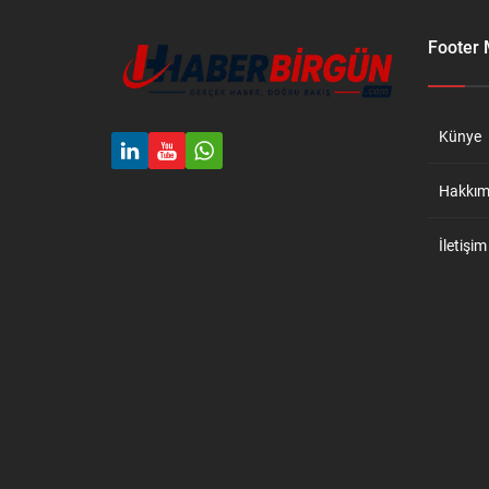
samimi yanıtlar verdi.
Footer
Künye
Hakkım
İletişim