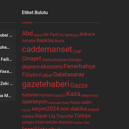
Etiket Bulutu
Abd
Ankara
AK Parti
Momentur Tourism & Travel, Dubai Turizminde Güçlü Operasyon Ağıyla Fark Yaratıyor
Ali Yerlikaya
adana
Beşiktaş
Antalya
Bursa
caddemanset
Erdoğan, Suudi Arabistan’da Muhammed Bin Selman ve Şahbaz Şerif ile Görüşecek
CHP
Cinayet
Bakan Gürlek: Suç Örgütleri ve Faili Meçhul Dosyalarda Taviz Yok
Cumhurbaşkanı Erdoğan
Fenerbahçe
ekonomi
deprem
Trump’tan ‘Doğum Turizmi’ne Yasak: İki Yeni Kararname İmzaladı
Galatasaray
Filistin
Futbol
gazetehaberi
Düğünde Kanlı Kavga: Pazarcı Zeki Bozdemir Bıçaklanarak Öldürüldü
Gazze
Kaza
haberler
Hamas
Çorum’da İş Kazası: Yem Karma Makinesine Elini Kaptıran Kişi Ağır Yaralandı
Kanal D
Meteoroloji
operasyon
Rusya
saldırı
Otomobil
Polis
seçim2024
son dakika
sosyal
seçim
Türkiye
Süper Lig
Transfer
medya
ölüm
ünlüler dünyası
yangın
İran
üretim