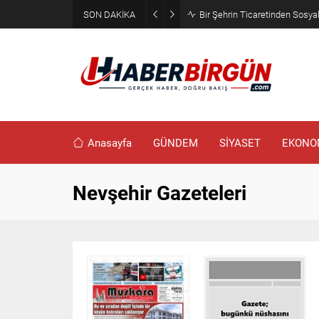
SON DAKİKA
Bir Şehrin Ticaretinden Sosya
Anasayfa
GÜNDEM
SİYASET
EKONO
Nevşehir Gazeteleri