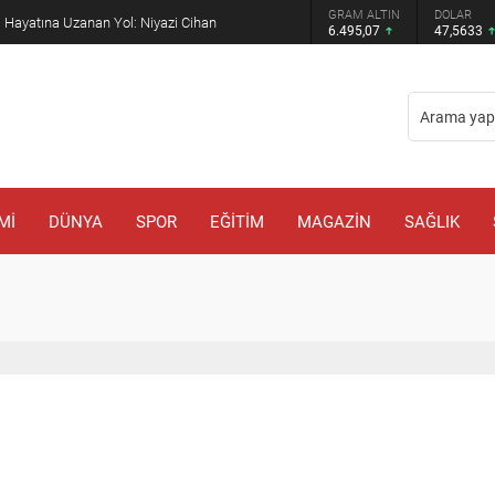
GRAM ALTIN
DOLAR
EURO
l Hayatına Uzanan Yol: Niyazi Cihan
6.495,07
47,5633
54,9
Mİ
DÜNYA
SPOR
EĞİTİM
MAGAZİN
SAĞLIK