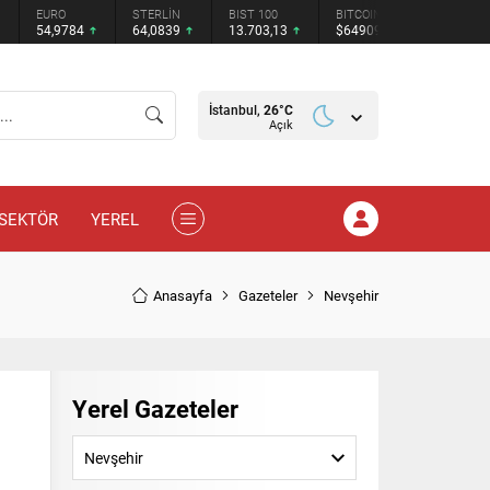
STERLİN
BIST 100
BITCOIN
ETHEREUM
TET
784
64,0839
13.703,13
$64909
$1918.64
$0.
İstanbul,
26
°C
Açık
SEKTÖR
YEREL
Anasayfa
Gazeteler
Nevşehir
Yerel Gazeteler
Nevşehir