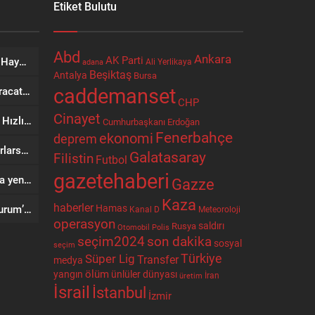
Etiket Bulutu
Abd
Ankara
AK Parti
Bir Şehrin Ticaretinden Sosyal Hayatına Uzanan Yol: Niyazi Cihan
Ali Yerlikaya
adana
Beşiktaş
Antalya
Bursa
caddemanset
SRV Padel Court, 24 Ülkeye İhracat Yapan Türkiye’nin Padel Kortu Üretim Gücü
CHP
Cinayet
AVEGA’da Yerli Üretimin Gücü: Hızlı Servis ve Kesintisiz Teknik Destek
Cumhurbaşkanı Erdoğan
Fenerbahçe
ekonomi
deprem
Trump’tan İran’a: Geri adım atarlarsa ağır bedel öderler
Galatasaray
Filistin
Futbol
gazetehaberi
Rusya’da kripto para piyasasına yeni kurallar
Gazze
Kaza
haberler
Hamas
Başkan Odabaşı’ndan Bakan Kurum’a ziyaret
Kanal D
Meteoroloji
operasyon
Rusya
saldırı
Otomobil
Polis
seçim2024
son dakika
sosyal
seçim
Türkiye
Süper Lig
Transfer
medya
ölüm
ünlüler dünyası
yangın
İran
üretim
İsrail
İstanbul
İzmir