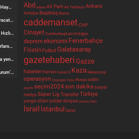
Abd
Ankara
AK Parti
Bir Şehrin Ticaretinden Sosyal Hayatına Uzanan Yol: Niyazi Cihan
Ali Yerlikaya
adana
Beşiktaş
Antalya
Bursa
caddemanset
SRV Padel Court, 24 Ülkeye İhracat Yapan Türkiye’nin Padel Kortu Üretim Gücü
CHP
Cinayet
AVEGA’da Yerli Üretimin Gücü: Hızlı Servis ve Kesintisiz Teknik Destek
Cumhurbaşkanı Erdoğan
Fenerbahçe
ekonomi
deprem
Trump’tan İran’a: Geri adım atarlarsa ağır bedel öderler
Galatasaray
Filistin
Futbol
gazetehaberi
Rusya’da kripto para piyasasına yeni kurallar
Gazze
Kaza
haberler
Hamas
Başkan Odabaşı’ndan Bakan Kurum’a ziyaret
Kanal D
Meteoroloji
operasyon
Rusya
saldırı
Otomobil
Polis
seçim2024
son dakika
sosyal
seçim
Türkiye
Süper Lig
Transfer
medya
ölüm
ünlüler dünyası
yangın
İran
üretim
İsrail
İstanbul
İzmir