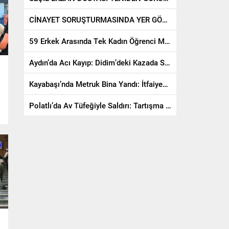
CİNAYET SORUŞTURMASINDA YER GÖSTERME HAZIRLIĞI
59 Erkek Arasında Tek Kadın Öğrenci Mezuniyet Sevincini Yaşadı
Aydın’da Acı Kayıp: Didim’deki Kazada Sürücü ve Yolcu Kurtarılamadı
Kayabaşı’nda Metruk Bina Yandı: İtfaiyeden Hızlı Müdahale
Polatlı’da Av Tüfeğiyle Saldırı: Tartışma Kanlı Bitti