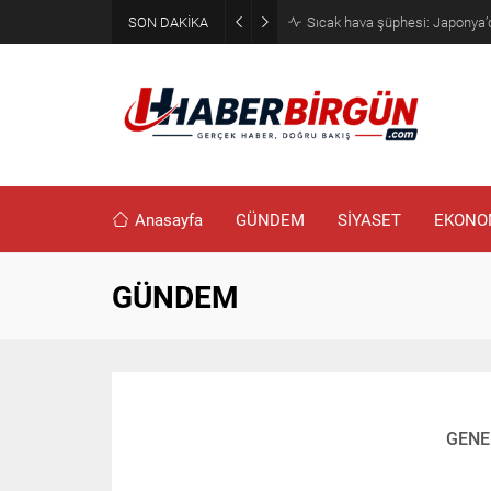
SON DAKİKA
Sıcak hava şüphesi: Japonya’d
Anasayfa
GÜNDEM
SİYASET
EKONO
GÜNDEM
GENE