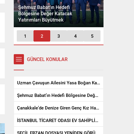
Şehmuz Babat’ın Hedefi
Bölgesine Değer Katacak
Çanakkale’d
ı
Yatırımları Büyütmek
Kız Hayatını
1
2
3
4
5
GÜNCEL KONULAR
İSTANBUL TİCARET ODASI EV
SAHİPLİĞİNDE “SAĞLIK
TURİZMİNDE ORTAK AKIL,
Uzman Çavuşun Ailesini Yasa Boğan Kazada Can Kaybı 3’e Çıktı
FIRSATLAR VE GELECEK VİZYONU”
Uzm
Şehmuz Babat’ın Hedefi Bölgesine Değer Katacak Yatırımları Büyütmek
ÇALIŞTAYI GERÇEKLEŞTİRİLDİ
Kaza
Çanakkale’de Denize Giren Genç Kız Hayatını Kaybetti
İSTANBUL TİCARET ODASI EV SAHİPLİĞİNDE “SAĞLIK TURİZMİNDE ORTAK AKIL, FIRSATLAR VE GELECEK VİZYONU” ÇALIŞTAYI GERÇEKLEŞTİRİLDİ
SEÇİL ERZAN DOSYASI YENİDEN GÖRÜLECEK, BAZI KISIMLAR AYRILDI