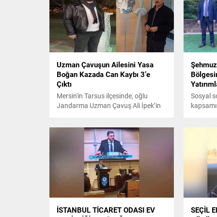
Uzman Çavuşun Ailesini Yasa
Şehmuz 
Boğan Kazada Can Kaybı 3’e
Bölgesi
Çıktı
Yatırım
Mersin'in Tarsus ilçesinde, oğlu
Sosyal so
Jandarma Uzman Çavuş Ali İpek’in
kapsamın
(29) tayini nedeniyle Denizli'ye
yapımına
giderken TIR'ın çarptığı hafif ticari
edilen B
araçta ağır yaralanan Hasan İpek
ihtiyaçla
(63), 8 gün süren yaşam
almaya ö
mücadelesini kaybetti. Kazada
Aile kayn
hayatını kaybedenlerin sayısı 3'e
memleket
yükseldi.
sorumlul
gördüğünü
İSTANBUL TİCARET ODASI EV
SEÇİL 