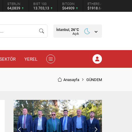
STERLİN
BIST 100
BITCOIN
ETHEREUM
TETHER
64,0839
13.703,13
$64909
$1918.64
$0.9992
İstanbul,
26
°C
Açık
SEKTÖR
YEREL
Anasayfa
GÜNDEM