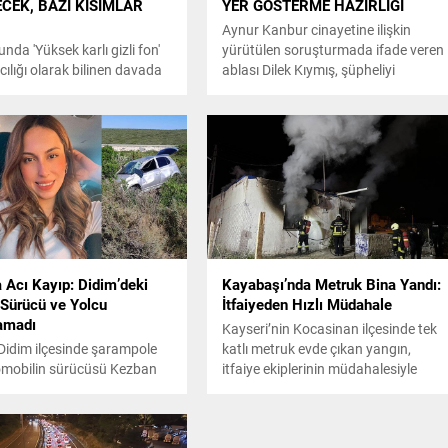
CEK, BAZI KISIMLAR
YER GÖSTERME HAZIRLIĞI
Aynur Kanbur cinayetine ilişkin
da 'Yüksek karlı gizli fon'
yürütülen soruşturmada ifade veren
cılığı olarak bilinen davada
ablası Dilek Kıymış, şüpheliyi
an’a verilen 102 yıl 2 ay
tanımadığını belirterek, Uzaktan
ası, İstanbul Bölge Adliye
akraba olduğumuzu söylüyor ama
i (İstinaf) tarafından
ben itiraf eden kişiyi tanımıyorum
 Erzan, 11 Eylül'de yeniden
dedi. Öte yandan cinayeti işlediğini
rşısına çıkacak.
itiraf eden Bülent Gündüz'e yarın
olay yerinde keşif yaptırılacağı
öğrenildi.
 Acı Kayıp: Didim’deki
Kayabaşı’nda Metruk Bina Yandı:
Sürücü ve Yolcu
İtfaiyeden Hızlı Müdahale
lamadı
Kayseri’nin Kocasinan ilçesinde tek
 Didim ilçesinde şarampole
katlı metruk evde çıkan yangın,
omobilin sürücüsü Kezban
itfaiye ekiplerinin müdahalesiyle
kaya (29) ve yolcu
söndürüldü.
aki Özlem Erişkin (30)
kaybetti.