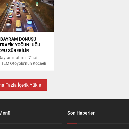
 BAYRAM DÖNÜŞÜ
: TRAFİK YOĞUNLUĞU
OYU SÜREBİLİR
yramı tatilinin 7'nci
 TEM Otoyolu’nun Kocaeli
stanbul yönünde trafik
u oluştu.
a Fazla İçerik Yükle
 Menü
Son Haberler