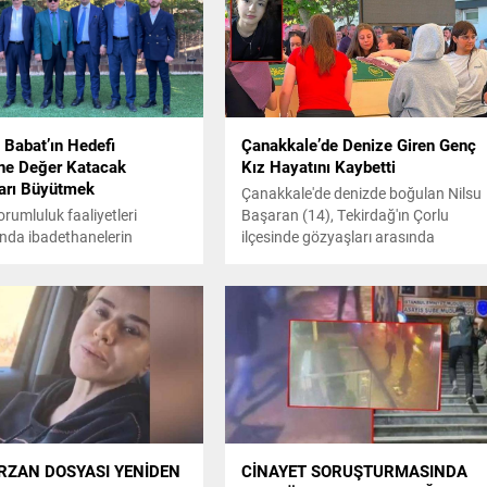
Babat’ın Hedefi
Çanakkale’de Denize Giren Genç
ne Değer Katacak
Kız Hayatını Kaybetti
ları Büyütmek
Çanakkale'de denizde boğulan Nilsu
rumluluk faaliyetleri
Başaran (14), Tekirdağ'ın Çorlu
da ibadethanelerin
ilçesinde gözyaşları arasında
 da destek verdiği ifade
toprağa verildi.
abat'ın, toplumun ortak
rına yönelik projelerde yer
nem verdiği kaydediliyor.
akları, bu çalışmaları
ine karşı duyduğu
uğun bir parçası olarak
 dile getiriyor.
ERZAN DOSYASI YENİDEN
CİNAYET SORUŞTURMASINDA