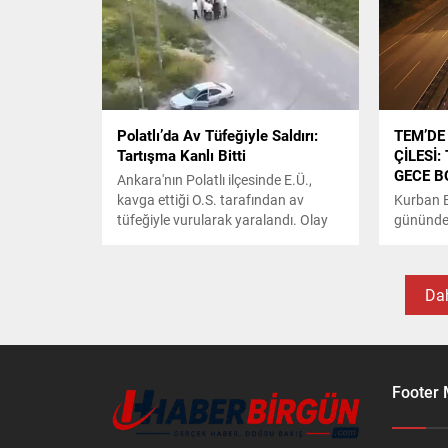
mezuniyet mutluluğunu yaşadı.
Polatlı’da Av Tüfeğiyle Saldırı:
TEM’DE
Tartışma Kanlı Bitti
ÇİLESİ
GECE B
Ankara'nın Polatlı ilçesinde E.Ü.,
kavga ettiği O.S. tarafından av
Kurban Ba
tüfeğiyle vurularak yaralandı. Olay
gününde
anı, çevredeki bir vatandaş
geçişi İ
tarafından cep telefonu kamerası ile
yoğunluğ
kaydedildi.
Dah
Footer