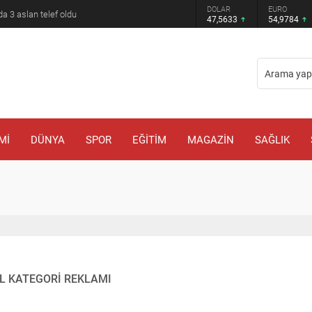
GRAM ALTIN
DOLAR
EURO
a 3 aslan telef oldu
6.495,07
47,5633
54,9784
Mİ
DÜNYA
SPOR
EĞİTİM
MAGAZİN
SAĞLIK
L KATEGORİ REKLAMI