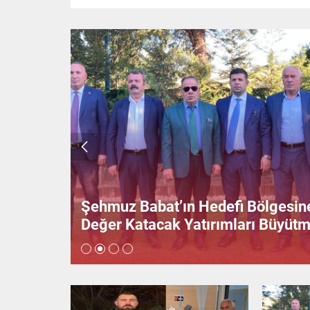
sa Boğan
Şehmuz Babat’ın Hedefi Bölgesin
Değer Katacak Yatırımları Büyüt