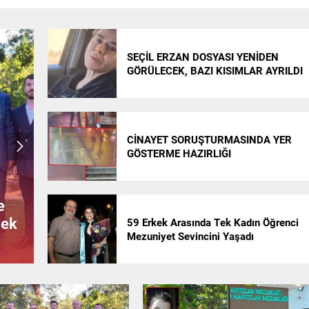
Uzman Çavuşun Ailesini Yasa
Boğan Kazada Can Kaybı 3’e Çıkt
SEÇİL ERZAN DOSYASI YENİDEN
GÖRÜLECEK, BAZI KISIMLAR AYRILDI
CİNAYET SORUŞTURMASINDA YER
GÖSTERME HAZIRLIĞI
e
Çanakkale’de Denize Giren Genç Kız
mek
Hayatını Kaybetti
59 Erkek Arasında Tek Kadın Öğrenci
Mezuniyet Sevincini Yaşadı