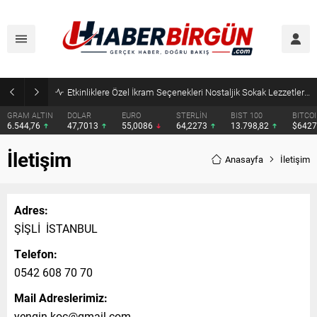
Etkinliklere Özel İkram Seçenekleri Nostaljik Sokak Lezzetleri’nden
GRAM ALTIN
DOLAR
EURO
STERLİN
BIST 100
BITCO
6.544,76
47,7013
55,0086
64,2273
13.798,82
$642
İletişim
Anasayfa
İletişim
Adres:
ŞİŞLİ İSTANBUL
Telefon:
0542 608 70 70
Mail Adreslerimiz:
yengin.koc@gmail.com