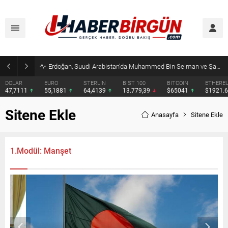
Erdoğan, Suudi Arabistan’da Muhammed Bin Selman ve Şahbaz Şerif ile Görüşecek
DOLAR
EURO
STERLİN
BIST 100
BITCOIN
ETHERE
47,7111
55,1881
64,4139
13.779,39
$65041
$1921.
Sitene Ekle
Anasayfa
Sitene Ekle
1.Modül: Manşet