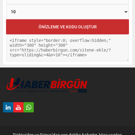
Türkiye'den ve Dünya’dan son dakika haberler, köşe yazıları,