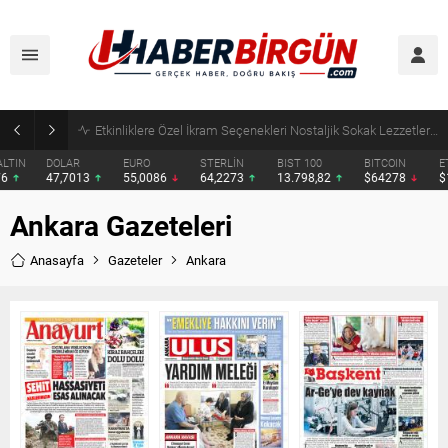
Eyyübiye’de Ziraat Odası Gündemde: Çiftçilerin Sorunları İçin Yeni Çağrı
DOLAR
EURO
STERLİN
BIST 100
BITCOIN
ETHERE
47,7013
55,0086
64,2273
13.798,82
$64278
$1897.
Ankara Gazeteleri
Anasayfa
Gazeteler
Ankara