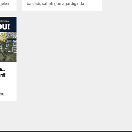
gelen
başladı, sabah gün ağardığında
savaşın
tanklar Refah sınır kapısındaydı. İsrail
r adım
askerleri 2005 yılından sonra ilk kez
Philadelphia Koridoru'na girmiş oldu ve
bu Mısır'la 1979 anlaşmasının ihlal
edilmesi anlamına geliyor.
ka…
rdi!
 bu
ardır