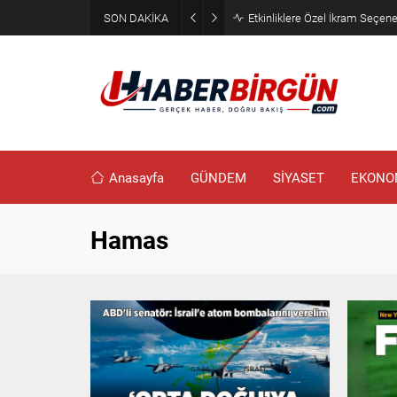
SON DAKİKA
Eyyübiye’de Ziraat Odası Günde
Anasayfa
GÜNDEM
SİYASET
EKONO
Hamas