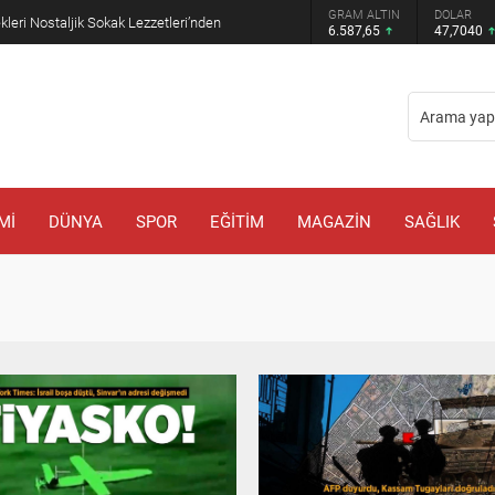
GRAM ALTIN
DOLAR
EURO
mde: Çiftçilerin Sorunları İçin Yeni Çağrı
6.587,65
47,7040
54,9979
Mİ
DÜNYA
SPOR
EĞİTİM
MAGAZİN
SAĞLIK