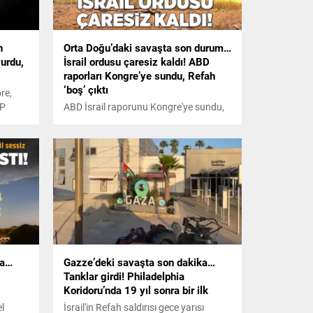
n
Orta Doğu’daki savaşta son durum…
urdu,
İsrail ordusu çaresiz kaldı! ABD
raporları Kongre’ye sundu, Refah
‘boş’ çıktı
re,
FP
ABD İsrail raporunu Kongre'ye sundu,
uladı
Times of İsrael gazetesine konuşan üst
düzey yetkililer ise İsrail ordusunun
Gazze'nin güneyinde neden çaresiz
kaldığını açıkladı.
ka…
Gazze’deki savaşta son dakika…
Tanklar girdi! Philadelphia
Koridoru’nda 19 yıl sonra bir ilk
el
İsrail'in Refah saldırısı gece yarısı