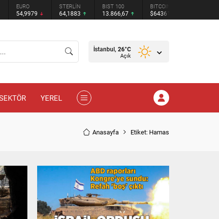
STERLİN
BIST 100
BITCOIN
ETHEREUM
TETHER
64,1883
13.866,67
$64361
$1904.19
$0.9992
İstanbul,
26
°C
Açık
SEKTÖR
YEREL
Anasayfa
Etiket: Hamas