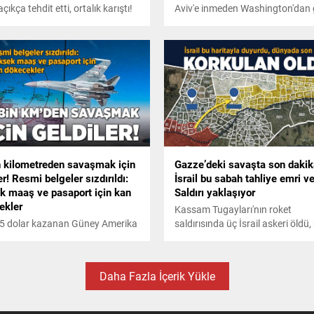
 açıkça tehdit etti, ortalık karıştı!
Aviv'e inmeden Washington'dan 
Doğu toz duman
haber şok dalgaları yaydı, ABD 
215'inci gününde ilk kez farklı bi
attı.
n kilometreden savaşmak için
Gazze’deki savaşta son daki
er! Resmi belgeler sızdırıldı:
İsrail bu sabah tahliye emri ve
k maaş ve pasaport için kan
Saldırı yaklaşıyor
ekler
Kassam Tugayları'nın roket
25 dolar kazanan Güney Amerika
saldırısında üç İsrail askeri öldü,
ndeki erkeklerin yüksek maaş ve
sabah yayınlanan duyuru ise ayl
i bir pasaport için 11 bin
korkuyla beklenen saldırının kısa
tre ötedeki savaşa katıldıkları
sürede başlayabileceği sinyalini
Daha Fazla İçerik Yükle
çıktı.
veriyor.