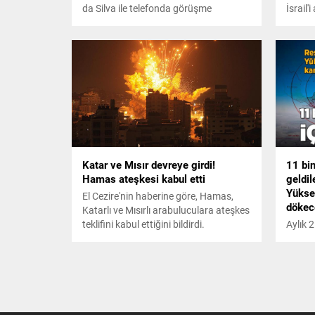
da Silva ile telefonda görüşme
İsrail'i
gerçekleşti.
Orta 
Katar ve Mısır devreye girdi!
11 bi
Hamas ateşkesi kabul etti
geldil
Yükse
El Cezire'nin haberine göre, Hamas,
dökec
Katarlı ve Mısırlı arabuluculara ateşkes
teklifini kabul ettiğini bildirdi.
Aylık 
ülkesi
daha iy
kilome
ortaya 