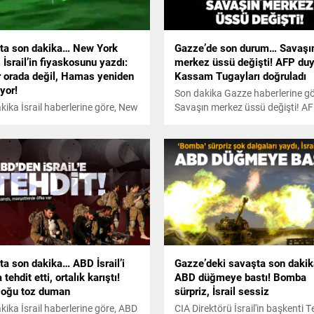
ta son dakika… New York
Gazze’de son durum… Savaşı
İsrail’in fiyaskosunu yazdı:
merkez üssü değişti! AFP duy
r orada değil, Hamas yeniden
Kassam Tugayları doğruladı
yor!
Son dakika Gazze haberlerine gö
kika İsrail haberlerine göre, New
Savaşın merkez üssü değişti! A
imes İsrail'in fiyaskosunu yazdı:
duyurdu, Kassam Tugayları doğr
 orada değil, Hamas yeniden
yor!
ta son dakika… ABD İsrail’i
Gazze’deki savaşta son daki
 tehdit etti, ortalık karıştı!
ABD düğmeye bastı! Bomba
Doğu toz duman
sürpriz, İsrail sessiz
kika İsrail haberlerine göre, ABD
CIA Direktörü İsrail'in başkenti T