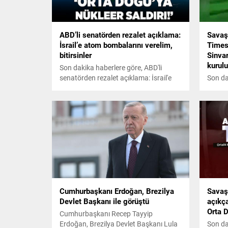
ABD’li senatörden rezalet açıklama:
Savaş
İsrail’e atom bombalarını verelim,
Times 
bitirsinler
Sinva
kurulu
Son dakika haberlere göre, ABD'li
senatörden rezalet açıklama: İsrail'e
Son da
atom bombalarını verelim, bitirsinler
York T
Sinvar
kurulu
Cumhurbaşkanı Erdoğan, Brezilya
Savaş
Devlet Başkanı ile görüştü
açıkça
Orta 
Cumhurbaşkanı Recep Tayyip
Erdoğan, Brezilya Devlet Başkanı Lula
Son da