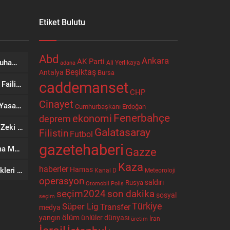
Etiket Bulutu
Abd
Ankara
AK Parti
Erdoğan, Suudi Arabistan’da Muhammed Bin Selman ve Şahbaz Şerif ile Görüşecek
Ali Yerlikaya
adana
Beşiktaş
Antalya
Bursa
caddemanset
Bakan Gürlek: Suç Örgütleri ve Faili Meçhul Dosyalarda Taviz Yok
CHP
Cinayet
Trump’tan ‘Doğum Turizmi’ne Yasak: İki Yeni Kararname İmzaladı
Cumhurbaşkanı Erdoğan
Fenerbahçe
ekonomi
deprem
Düğünde Kanlı Kavga: Pazarcı Zeki Bozdemir Bıçaklanarak Öldürüldü
Galatasaray
Filistin
Futbol
gazetehaberi
Çorum’da İş Kazası: Yem Karma Makinesine Elini Kaptıran Kişi Ağır Yaralandı
Gazze
Kaza
haberler
Hamas
Etkinliklere Özel İkram Seçenekleri Nostaljik Sokak Lezzetleri’nden
Kanal D
Meteoroloji
operasyon
Rusya
saldırı
Otomobil
Polis
seçim2024
son dakika
sosyal
seçim
Türkiye
Süper Lig
Transfer
medya
ölüm
ünlüler dünyası
yangın
İran
üretim