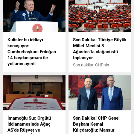
Demokrasi Komisyonu üyesi
siyasi parti temsilcileriyle bir
araya geldi.
Kulisler bu iddiayı
Son Dakika: Türkiye Büyük
konuşuyor:
Millet Meclisi 8
Cumhurbaşkanı Erdoğan
Ağustos’ta olağanüstü
14 başdanışmanı ile
toplanıyor
yollarını ayırdı
Son dakika: CHPnin
Ankara kulisleri,
Akbelende yaşananları
Cumhurbaşkanı Erdoğanın
görüşülmesi için Meclis
bazı başdanışmanlarında
Başkanlığına dilekçe
görev değişikliği yapmasını
sunmasının ardından TBMM
konuşuyor. İddialara göre 65
Başkanı Numan Kurtulmuş,
yaşını geçen 14
TBMM Genel Kurulunu, 8
başdanışman ile yollar
Ağustos Salı günü saat
ayrıldı.
15.00te toplantıya çağırdı.
İmamoğlu Suç Örgütü
Son Dakika! CHP Genel
İddianamesinde Ağaç
Başkanı Kemal
AŞ’de Rüşvet ve
Kılıçdaroğlu: Mansur