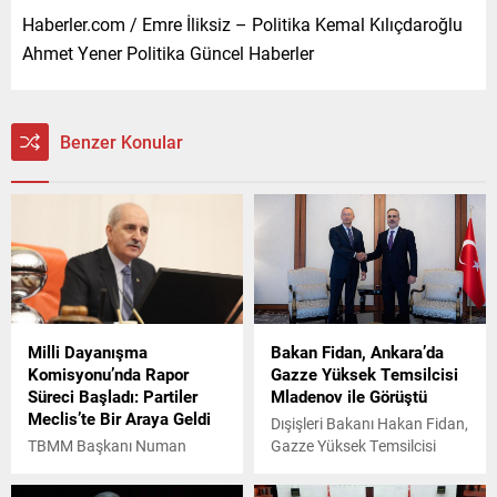
Haberler.com / Emre İliksiz – Politika Kemal Kılıçdaroğlu
Ahmet Yener Politika Güncel Haberler
Benzer Konular
Milli Dayanışma
Bakan Fidan, Ankara’da
Komisyonu’nda Rapor
Gazze Yüksek Temsilcisi
Süreci Başladı: Partiler
Mladenov ile Görüştü
Meclis’te Bir Araya Geldi
Dışişleri Bakanı Hakan Fidan,
TBMM Başkanı Numan
Gazze Yüksek Temsilcisi
Kurtulmuş, TBMM Milli
Nikolay Mladenov ile
Dayanışma, Kardeşlik ve
görüşme gerçekleştirdi.