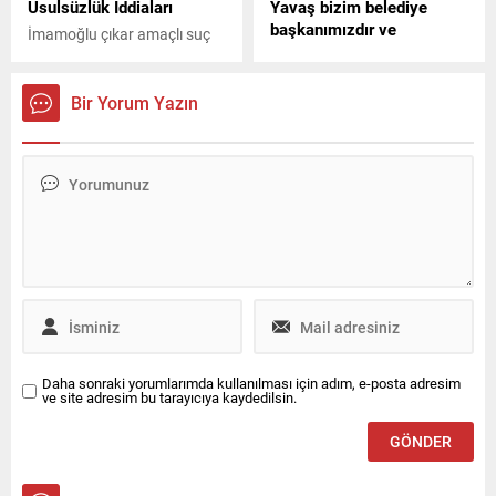
Usulsüzlük İddiaları
Yavaş bizim belediye
başkanımızdır ve
İmamoğlu çıkar amaçlı suç
adayımızdır
örgütüne yönelik soruşturma
kapsamında iddianame
Son dakika: CHP Genel
hazırlandı. Ağaç AŞ'deki
Başkanı Kılıçdaroğlu,
Bir Yorum Yazın
rüşvet ve ihale usulsüzlükleri
"Mansur Yavaş bizim
anlatıldı. İşte detaylar...
belediye başkanımızdır ve
adayımızdır" açıklamasında
bulundu. Yavaş, geçtiğimiz
günlerde göreve 5 yıl daha
talip olduğunu dile getirerek,
"Bir devlet adamına yakışır
şekilde rozetsiz başkanlık
yapmaya devam edeceğim"
sözleriyle dikkat çekmişti.
Daha sonraki yorumlarımda kullanılması için adım, e-posta adresim
ve site adresim bu tarayıcıya kaydedilsin.