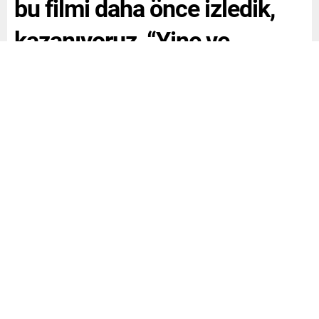
bu filmi daha önce izledik,
kazanıyoruz, “Yine ve
yeniden algı çalışmalarından
beslenen bir seçim
gecesindeyiz…
Türkiye genelinde oy sayımının sona yaklaşırken İYİ
Parti lideri Akşenerden açıklama geldi. Akşener, “Yine ve
yeniden algı çalışmalarından beslenen bir seçim
gecesindeyiz… Ama yemezler, çünkü biz bu filmi daha
önce çok izledik. Milletimizin verdiği her bir oyun sonuna
kadar peşindeyiz! Sabaha kadar buradayız! Merak
etmeyin; güneş yerinde her şey yolunda! Kazanıyoruz!”
dedi.