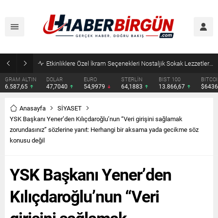
Eyyübiye’de Ziraat Odası Gündemde: Çiftçilerin Sorunları İçin Yeni Çağrı
DOLAR
EURO
STERLİN
BIST 100
BITCOIN
ETHERE
47,7040
54,9979
64,1883
13.866,67
$64361
$1904.
Anasayfa
SİYASET
YSK Başkanı Yener’den Kılıçdaroğlu’nun “Veri girişini sağlamak
zorundasınız” sözlerine yanıt: Herhangi bir aksama yada gecikme söz
konusu değil
YSK Başkanı Yener’den
Kılıçdaroğlu’nun “Veri
girişini sağlamak