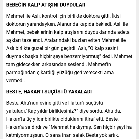
BEBEĞİN KALP ATIŞINI DUYDULAR
Mehmet ile Aslı, kontrol için birlikte doktora gitti. İkisi
doktorun yanındayken, Alanur da kapıda bekledi. Aslı ile
Mehmet, bebeklerinin kalp atışlarını duyduklarında adeta
aşkları tazelendi. Aralarındaki buzları eriten Mehmet ile
Aslı birlikte güzel bir gün geçirdi. Aslı, ”O kalp sesini
duymak başka hiçbir şeye benzemiyormuş” dedi. Mehmet
tam gidecekken arkasından seslendi. Mehmet’in
parmağından çıkardığı yüzüğü geri verecekti ama
vermedi.
BESTE, HAKAN’I SUÇÜSTÜ YAKALADI
Beste, Ahu’nun evine gitti ve Hakan’ı suçüstü
yakaladı.”Kaç yıldır birliktesiniz?” diye sordu. Ahu da,
Hakan’la üç yıldır birlikte olduklarını itiraf etti. Beste,
Hakan’a saldırdı ve ”Mehmet haklıymış. Sen hiçbir şeyi ha
ketmiyormuşsun. O sana inan salak Beste yok artık.