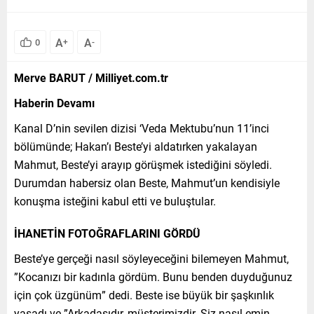
A
A
0
+
-
Merve BARUT / Milliyet.com.tr
Haberin Devamı
Kanal D’nin sevilen dizisi ‘Veda Mektubu’nun 11’inci
bölümünde; Hakan’ı Beste’yi aldatırken yakalayan
Mahmut, Beste’yi arayıp görüşmek istediğini söyledi.
Durumdan habersiz olan Beste, Mahmut’un kendisiyle
konuşma isteğini kabul etti ve buluştular.
İHANETİN FOTOĞRAFLARINI GÖRDÜ
Beste’ye gerçeği nasıl söyleyeceğini bilemeyen Mahmut,
”Kocanızı bir kadınla gördüm. Bunu benden duyduğunuz
için çok üzgünüm” dedi. Beste ise büyük bir şaşkınlık
yaşadı ve ”Arkadaşıdır, müşterimizdir. Siz nasıl emin