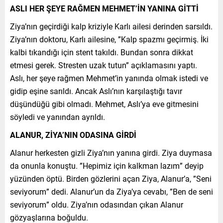
ASLI HER ŞEYE RAĞMEN MEHMET’İN YANINA GİTTİ
Ziya’nın geçirdiği kalp kriziyle Karlı ailesi derinden sarsıldı.
Ziya’nın doktoru, Karlı ailesine, ”Kalp spazmı geçirmiş. İki
kalbi tıkandığı için stent takıldı. Bundan sonra dikkat
etmesi gerek. Stresten uzak tutun” açıklamasını yaptı.
Aslı, her şeye rağmen Mehmet’in yanında olmak istedi ve
gidip eşine sarıldı. Ancak Aslı’nın karşılaştığı tavır
düşündüğü gibi olmadı. Mehmet, Aslı’ya eve gitmesini
söyledi ve yanından ayrıldı.
ALANUR, ZİYA’NIN ODASINA GİRDİ
Alanur herkesten gizli Ziya’nın yanına girdi. Ziya duymasa
da onunla konuştu. ”Hepimiz için kalkman lazım” deyip
yüzünden öptü. Birden gözlerini açan Ziya, Alanur’a, ”Seni
seviyorum” dedi. Alanur’un da Ziya’ya cevabı, ”Ben de seni
seviyorum” oldu. Ziya’nın odasından çıkan Alanur
gözyaşlarına boğuldu.