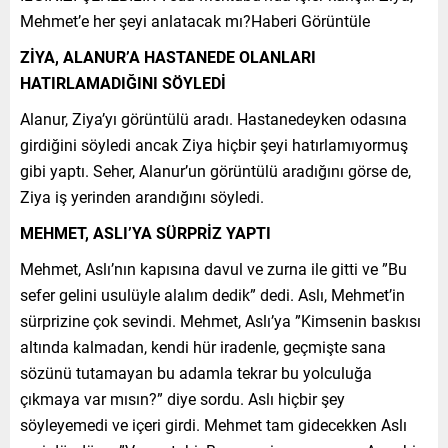
Mehmet’e her şeyi anlatacak mı?Haberi Görüntüle
ZİYA, ALANUR’A HASTANEDE OLANLARI
HATIRLAMADIĞINI SÖYLEDİ
Alanur, Ziya’yı görüntülü aradı. Hastanedeyken odasına
girdiğini söyledi ancak Ziya hiçbir şeyi hatırlamıyormuş
gibi yaptı. Seher, Alanur’un görüntülü aradığını görse de,
Ziya iş yerinden arandığını söyledi.
MEHMET, ASLI’YA SÜRPRİZ YAPTI
Mehmet, Aslı’nın kapısına davul ve zurna ile gitti ve ”Bu
sefer gelini usulüyle alalım dedik” dedi. Aslı, Mehmet’in
sürprizine çok sevindi. Mehmet, Aslı’ya ”Kimsenin baskısı
altında kalmadan, kendi hür iradenle, geçmişte sana
sözünü tutamayan bu adamla tekrar bu yolculuğa
çıkmaya var mısın?” diye sordu. Aslı hiçbir şey
söyleyemedi ve içeri girdi. Mehmet tam gidecekken Aslı