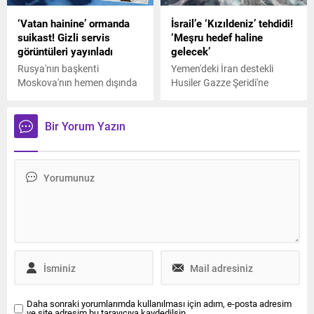
itfaiyecilerin gemiye
‘Vatan hainine’ ormanda
İsrail’e ‘Kızıldeniz’ tehdidi!
girmesinin çok tehlikeli
suikast! Gizli servis
‘Meşru hedef haline
olacağını belirterek, "Gemiyi
görüntüleri yayınladı
gelecek’
suyla doldurmaya
başlarsanız, dengesi bozulur
Rusya'nın başkenti
Yemen'deki İran destekli
ve bu da geminin
Moskova'nın hemen dışında
Husiler Gazze Şeridi'ne
devrilmesine neden olabilir"
özel bir operasyon
yardımların girişine izin
ifadelerini kullandı.
düzenleyen Ukrayna ajanları,
verilmediği sürece Kızıldeniz
dünyayı şoke eden
üzerinden İsrail'e giden tüm
Bir Yorum Yazın
görüntüleri yayınladı.
gemilerin geçişini engelleme
tehdidinde bulundu.
Daha sonraki yorumlarımda kullanılması için adım, e-posta adresim
ve site adresim bu tarayıcıya kaydedilsin.