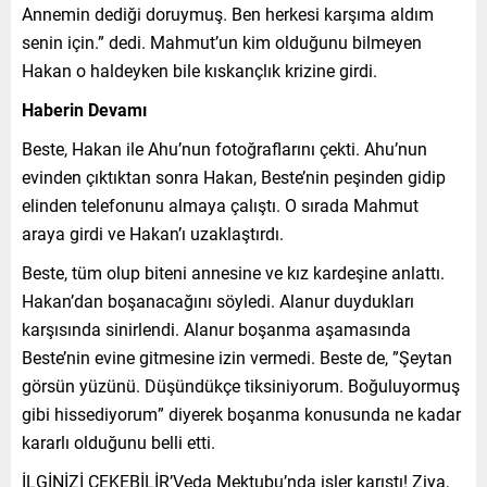
Annemin dediği doruymuş. Ben herkesi karşıma aldım
senin için.” dedi. Mahmut’un kim olduğunu bilmeyen
Hakan o haldeyken bile kıskançlık krizine girdi.
Haberin Devamı
Beste, Hakan ile Ahu’nun fotoğraflarını çekti. Ahu’nun
evinden çıktıktan sonra Hakan, Beste’nin peşinden gidip
elinden telefonunu almaya çalıştı. O sırada Mahmut
araya girdi ve Hakan’ı uzaklaştırdı.
Beste, tüm olup biteni annesine ve kız kardeşine anlattı.
Hakan’dan boşanacağını söyledi. Alanur duydukları
karşısında sinirlendi. Alanur boşanma aşamasında
Beste’nin evine gitmesine izin vermedi. Beste de, ”Şeytan
görsün yüzünü. Düşündükçe tiksiniyorum. Boğuluyormuş
gibi hissediyorum” diyerek boşanma konusunda ne kadar
kararlı olduğunu belli etti.
İLGİNİZİ ÇEKEBİLİR’Veda Mektubu’nda işler karıştı! Ziya,