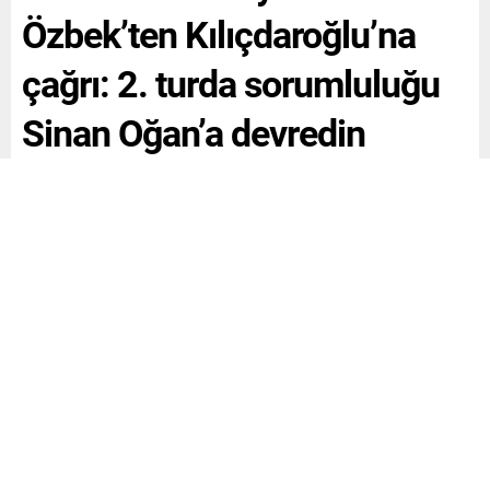
Özbek’ten Kılıçdaroğlu’na
çağrı: 2. turda sorumluluğu
Sinan Oğan’a devredin
ATA İttifakı Cumhurbaşkanı Yardımcısı Adayı Sevda
Özbek, sosyal medya üzerinden Kılıçdaroğluna yarıştan
çekilme çağrısı yaptı. Özbek, “Sn. Kemal Kılıçdaroğlunun
2. turdaki sorumluluğu Sn. Sinan Oğana devretmesi
ülkemiz adına en hayırlı olanı olacaktır.” ifadelerini
kullandı.
Paylaş
Tweetle
Gönder