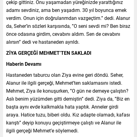
çekip gittiniz. Onu yaşamadan yüreğinizde yarattığınız
adamı sevdiniz, ama ben yaşadım. 30 yıl boyunca emek
verdim. Onun için doğrularımdan vazgeçtim.” dedi. Alanur
da, Seher’in sözleri karşısında, ”O seni sevdi mi? Ben biraz
önce odasına girdim, cevabını aldım. Sen de cevabını
alırsın” dedi ve hastaneden ayrıldı.
ZİYA GERÇEĞİ MEHMET’TEN SAKLADI
Haberin Devamı
Hastaneden taburcu olan Ziya evine geri döndü. Seher,
Alanur ile ilgili gerçeği, Mehmet’ten saklamasını istedi.
Mehmet, Ziya ile konuşurken, ”O gün ne demeye çalıştın?
Aslı benim yüzümden gitti demiştin” dedi. Ziya da, ”Biz en
başta aynı evde kalkmakla hata yaptık. Anneler girdi
araya. Hatice tuzu, biberi oldu. Kız adapte olamadı, kafası
karıştı” deyip konuyu geçiştirmeye çalıştı ve Alanur ile
ilgili gerçeği Mehmet’e söylemedi.