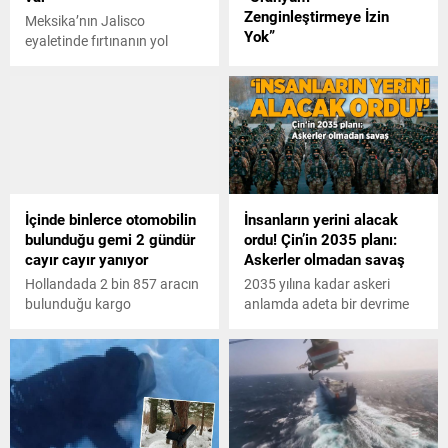
Zenginleştirmeye İzin
Meksika’nın Jalisco
Yok”
eyaletinde fırtınanın yol
açtığı sel felaketinde 8 kişi
ABD Başkanı Donald Trump,
öldü 2 kişi ise kayboldu.
Hürmüz Boğazı konusunda
İran ile ortak bir girişimi
değerlendirdiklerini söyledi.
İçinde binlerce otomobilin
İnsanların yerini alacak
bulunduğu gemi 2 gündür
ordu! Çin’in 2035 planı:
cayır cayır yanıyor
Askerler olmadan savaş
Hollandada 2 bin 857 aracın
2035 yılına kadar askeri
bulunduğu kargo
anlamda adeta bir devrime
gemisindeki yangın iki
hazırlanan Çin, insanlar
gündür devam ediyor.
olmadan gireceği bir savaşa
Yangının günlerce veya
hazırlanıyor. İngiliz basınında
haftalarca sürebileceğini
çıkan ve bu insansız ordu
söyleyen Sahil Güvenlik
hakkında verilen detaylar ise
Sözcüsü Edwin
dünya medyasında ses
Grammeman, şu anda
getirdi.