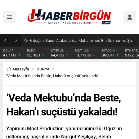
Erdoğan, Suudi Arabistan’da Muhammed Bin Selman ve Şahbaz Şerif ile Görüşecek
DOLAR
EURO
STERLİN
BIST 100
BITCOIN
ETHERE
47,7111
55,1881
64,4139
13.779,39
$65041
$1921.
Anasayfa
DÜNYA
‘Veda Mektubu’nda Beste, Hakan’ı suçüstü yakaladı!
‘Veda Mektubu’nda Beste,
Hakan’ı suçüstü yakaladı!
Yapımını Most Production, yapımcılığını Gül Oğuz’un
üstlendiği; başrollerinde Nurgül Yeşilçay, Selim