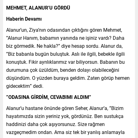
MEHMET, ALANUR’U GÖRDÜ
Haberin Devamı
Alanur’un, Ziya’nın odasından çıktığını gören Mehmet,
”Alanur Hanım, babamın yanında ne işiniz vardı? Daha
biz görmedik. Ne hakla?” diye hesap sordu. Alanur da,
”Biz babanla bugün buluştuk. Aslı ile ilgili, bebekle ilgili
konuştuk. Fikir ayrılıklarımız var biliyorsun. Babanın bu
durumuna çok üzüldüm, benden dolayı olabileceğini
düşündüm. O yüzden buraya geldim. Zaten görüp hemen
gidecektim” dedi.
”ODASINA GİRDİM, CEVABIMI ALDIM”
Alanur’u hastane önünde gören Seher, Alanur’a, ”Bizim
hayatımızda sizin yeriniz yok, gördünüz. Ben sustukça
haddinizi daha çok aşıyorsunuz. Size rağmen
vazgeçmedim ondan. Ama siz tek bir yanlış anlamayla