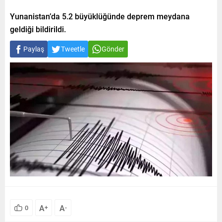
Yunanistan’da 5.2 büyüklüğünde deprem meydana
geldiği bildirildi.
Paylaş
Tweetle
Gönder
A
A
0
+
-