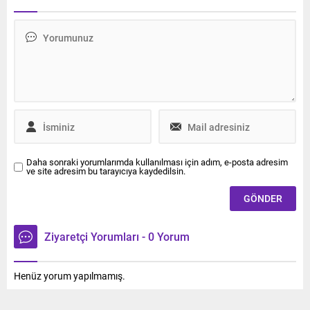
yapacağını açıkladı.
tutuluyor. Saddam
döneminden kalan ve zaman
zaman Irak siyasetinde
tartışma konusu olan
Kur’an-ı Kerim’in duyanları
şaşkına çeviren özelliği ise
bizzat Saddam Hüseyin’in
kanıyla yazılmış olması.
Daha sonraki yorumlarımda kullanılması için adım, e-posta adresim
ve site adresim bu tarayıcıya kaydedilsin.
Ziyaretçi Yorumları - 0 Yorum
Henüz yorum yapılmamış.