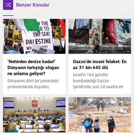
Benzer Konular
‘Nehirden denize kadar!’
Gazze’de insani felaket: En
Dünyanın tartıştığı slogan
az 31 bin 645 ölü
ne anlama geliyor?
İsrail'in 164 gündür
Dünyanın dört bir yanındaki
bombaladığı Gazze
protestolarda duyuldu,
Şeridi'nde, son 24 saatte en
Filistin'e destek gösterilerinde
az 31 bin 645 Filistinli
pankartlara yazıldı. İngiltere,
canından oldu. 130 kişi ise,
Avustralya ve Almanya gibi
yaralandı.
ülkelerde yasaklanan
sloganın kökleri on yıllar
öncesine dayanıyor. İsrail
yanlılarının çarpıttığı