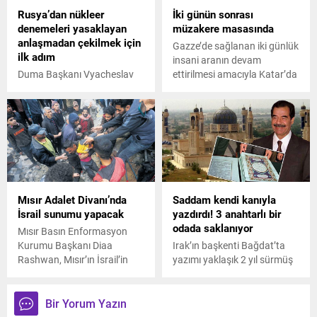
sloganın izini sürdük.
Rusya’dan nükleer
İki günün sonrası
denemeleri yasaklayan
müzakere masasında
anlaşmadan çekilmek için
Gazze’de sağlanan iki günlük
ilk adım
insani aranın devam
Duma Başkanı Vyacheslav
ettirilmesi amacıyla Katar’da
Volodin, Ülkemizin
yoğun bir diplomasi trafiği
güvenliğini sağlamak adına,
yaşanıyor. Gazze’de tutulan
Kapsamlı Nükleer Deneme
rehine sayısının iki haftalık
Yasağı Anlaşması'nın onayını
uzatma için yeterli olduğu
geri çekiyoruz. dedi.
öne sürülürken, Hamas’ın
asker rehineler için daha
büyük taleplerle gelmesi
bekleniyor.
Mısır Adalet Divanı’nda
Saddam kendi kanıyla
İsrail sunumu yapacak
yazdırdı! 3 anahtarlı bir
odada saklanıyor
Mısır Basın Enformasyon
Kurumu Başkanı Diaa
Irak’ın başkenti Bağdat’ta
Rashwan, Mısır’ın İsrail’in
yazımı yaklaşık 2 yıl sürmüş
Filistin’de işlediği suçlar
olan özel bir Kur’an-ı Kerim'in
konusunda 21 Şubat’ta
aslında bir müzede
Uluslararası Adalet
sergilenmesi gerekirken
Bir Yorum Yazın
Divanı’nda sunum
Ümmü'l-Kurâ Camii’nde saklı