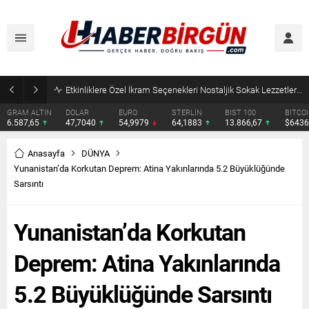
Eyyübiye’de Ziraat Odası Gündemde: Çiftçilerin Sorunları İçin Yeni Çağrı
DOLAR
EURO
STERLİN
BIST 100
BITCOIN
ETHERE
47,7040
54,9979
64,1883
13.866,67
$64361
$1904.
Anasayfa
DÜNYA
Yunanistan’da Korkutan Deprem: Atina Yakınlarında 5.2 Büyüklüğünde
Sarsıntı
Yunanistan’da Korkutan
Deprem: Atina Yakınlarında
5.2 Büyüklüğünde Sarsıntı