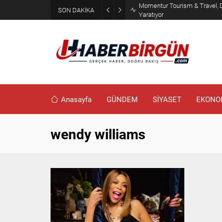
Momentur Tourism & Travel, 
SON DAKİKA
Yaratıyor
Anasayfa
GÜNDEM
SİYASET
EKONO
wendy williams