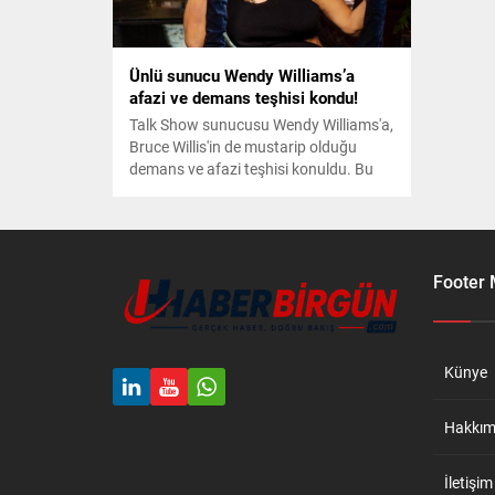
Ünlü sunucu Wendy Williams’a
afazi ve demans teşhisi kondu!
Talk Show sunucusu Wendy Williams'a,
Bruce Willis'in de mustarip olduğu
demans ve afazi teşhisi konuldu. Bu
üzücü haber, Wendy Williams'ın ekibi
tarafından duyuruldu. Yapılan
açıklamada, ünlü ismin gereken bakımı
aldığı bildirildi.
Footer
Künye
Hakkım
İletişim