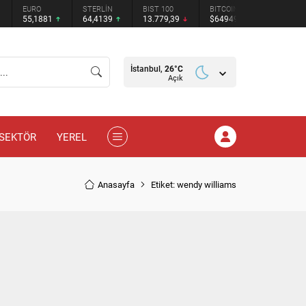
EURO
STERLİN
BIST 100
BITCOIN
ETHEREU
55,1881
64,4139
13.779,39
$64949
$1915.82
İstanbul,
26
°C
Açık
SEKTÖR
YEREL
Anasayfa
Etiket: wendy williams