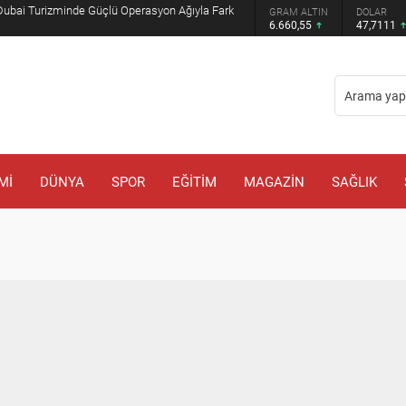
Dubai Turizminde Güçlü Operasyon Ağıyla Fark
GRAM ALTIN
DOLAR
6.660,55
47,7111
Mİ
DÜNYA
SPOR
EĞİTİM
MAGAZİN
SAĞLIK