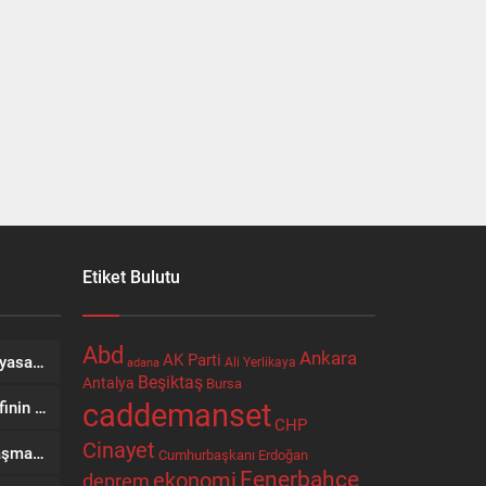
Etiket Bulutu
Abd
Ankara
AK Parti
Çocuklara kesici alet satışına yasak ve ceza infazında yeni dönem
Ali Yerlikaya
adana
Beşiktaş
Antalya
Bursa
caddemanset
“Terörsüz Türkiye” kanun teklifinin ayrıntıları belli oldu: Soruşturma ve infazlara erteleme
CHP
Cinayet
Erdoğan: “Ortak Savunma Anlaşması bölgesel istikrarı hedefliyor”
Cumhurbaşkanı Erdoğan
Fenerbahçe
ekonomi
deprem