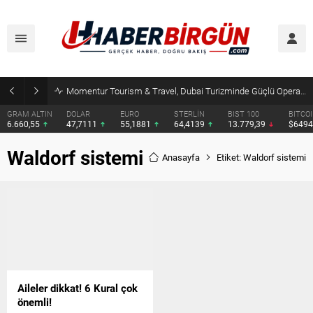
Momentur Tourism & Travel, Dubai Turizminde Güçlü Operasyon Ağıyla Fark Yaratıyor
GRAM ALTIN
DOLAR
EURO
STERLİN
BIST 100
BITCO
6.660,55
47,7111
55,1881
64,4139
13.779,39
$649
Waldorf sistemi
Anasayfa
Etiket: Waldorf sistemi
Aileler dikkat! 6 Kural çok
önemli!