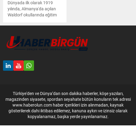
Dünyada ilk olarak 1919
yılında, Almanya'da açılan
Waldorf okullarında eğitim
gören çocuklar öncelikle
hayal güçlerini geliştirmeye
teşvik ediliyor. Yapılan
araştırmalara göre, diğer
okullarda eğitim gören
öğrencilere göre yeni bilgileri
öğrenmeye daha hevesli
oldukları ve gelecekle ilgili
daha olumlu düşünebildikleri
ortaya çıkıyor.
Türkiye'den ve Dünya’dan son dakika haberler, köşe yazıları,
magazinden siyasete, spordan seyahate bütün konuların tek adresi
www.haberolun.com haber içerikleri izin alınmadan, kaynak
gösterilerek dahi iktibas edilemez, kanuna aykırı ve izinsiz olarak
kopyalanamaz, başka yerde yayınlanamaz.