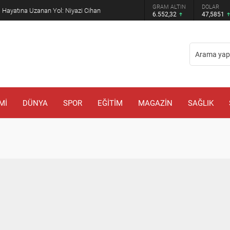
GRAM ALTIN
DOLAR
l Hayatına Uzanan Yol: Niyazi Cihan
6.552,32
47,5851
Mİ
DÜNYA
SPOR
EĞİTİM
MAGAZİN
SAĞLIK