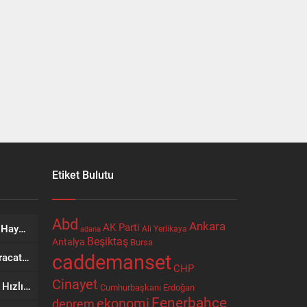
Etiket Bulutu
Abd
Ankara
AK Parti
Bir Şehrin Ticaretinden Sosyal Hayatına Uzanan Yol: Niyazi Cihan
Ali Yerlikaya
adana
Beşiktaş
Antalya
Bursa
caddemanset
SRV Padel Court, 24 Ülkeye İhracat Yapan Türkiye’nin Padel Kortu Üretim Gücü
CHP
Cinayet
AVEGA’da Yerli Üretimin Gücü: Hızlı Servis ve Kesintisiz Teknik Destek
Cumhurbaşkanı Erdoğan
Fenerbahçe
ekonomi
deprem