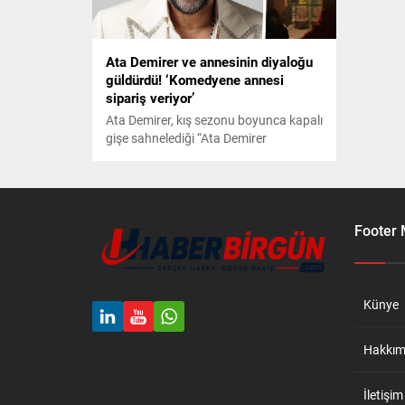
Ata Demirer ve annesinin diyaloğu
güldürdü! ‘Komedyene annesi
sipariş veriyor’
Ata Demirer, kış sezonu boyunca kapalı
gişe sahnelediği “Ata Demirer
Gazinosu” ile önceki akşam
Volkswagen Arena’daydı. Annesinin
seyirci olarak katıldığı gösterisinden
sonra sosyal medyada yaşanan
diyoloğu yayınlayan Demirer, güldürdü.
Footer
Künye
Hakkım
İletişim