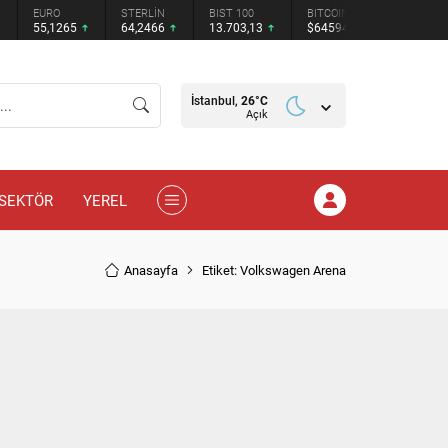
EURO
STERLİN
BIST 100
BITCOIN
ETHEREU
55,1265
64,2466
13.703,13
$64594
$1910.11
İstanbul,
26
°C
Açık
SEKTÖR
YEREL
Anasayfa
Etiket: Volkswagen Arena