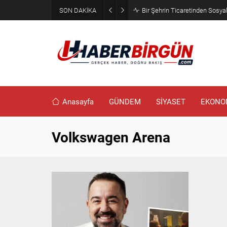
SON DAKİKA
Bir Şehrin Ticaretinden Sosya
Anasayfa
GÜNDEM
SİYASET
EKONO
Volkswagen Arena