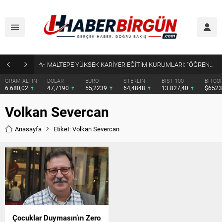
MALTEPE YÜKSEK KARİYER EĞİTİM KURUMLARI: “ÖĞRENCİNİN EKSİĞİ DEĞİL, POTANSİYELİ ÖNCE GÖRÜLMELİ”
GRAM ALTIN
DOLAR
EURO
STERLİN
BIST 100
BITCO
6.680,02
47,7190
55,2239
64,4848
13.827,40
$652
Volkan Severcan
Anasayfa
Etiket: Volkan Severcan
Çocuklar Duymasın’ın Zero