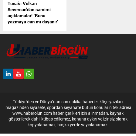
Tuna’sı Volkan
Severcan’dan samimi
açıklamalar! ‘Bunu
yazmaya can mı dayanır’
Volkan Severcan, Nişantaşı
City's'de görüntülendi.
'Çocuklar Duymasın'
dizisinde 'Zero Tuna'
karakterini canlandırarak
hafızalara kazınan oyuncu,
muhabirlerin kendisine
yönelttiği sorulara samimi
yanıtlar verdi. Severcan,
ikinci torunu için heyecanla
gün saydığını da belirtti.
Türkiye'den ve Dünya’dan son dakika haberler, köşe yazıları,
magazinden siyasete, spordan seyahate bütün konuların tek adresi
www.haberolun.com haber içerikleri izin alınmadan, kaynak
gösterilerek dahi iktibas edilemez, kanuna aykırı ve izinsiz olarak
kopyalanamaz, başka yerde yayınlanamaz.