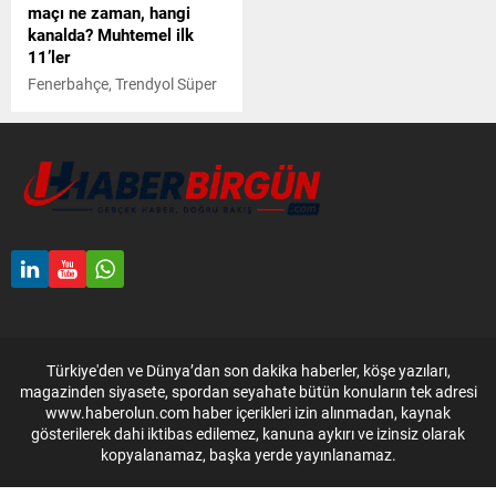
maçı ne zaman, hangi
kanalda? Muhtemel ilk
11’ler
Fenerbahçe, Trendyol Süper
Lig'in 36'ncı haftasında
Kayserispor ile karşı karşıya
gelecek. Kritik mücadele
19.00'da başlayacak.
Fenerbahçe - Kayserispor
maçının tüm detayları
SKORER'de!
Türkiye'den ve Dünya’dan son dakika haberler, köşe yazıları,
magazinden siyasete, spordan seyahate bütün konuların tek adresi
www.haberolun.com haber içerikleri izin alınmadan, kaynak
gösterilerek dahi iktibas edilemez, kanuna aykırı ve izinsiz olarak
kopyalanamaz, başka yerde yayınlanamaz.