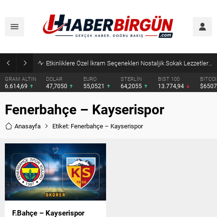
Etkinliklere Özel İkram Seçenekleri Nostaljik Sokak Lezzetleri’nden
GRAM ALTIN
DOLAR
EURO
STERLİN
BIST 100
BITCO
6.614,69
47,7050
55,0521
64,2055
13.774,94
$650
Fenerbahçe – Kayserispor
Anasayfa
Etiket: Fenerbahçe – Kayserispor
F.Bahçe – Kayserispor