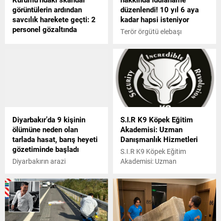
görüntülerin ardından
düzenlendi! 10 yıl 6 aya
savcılık harekete geçti: 2
kadar hapsi isteniyor
personel gözaltında
Terör örgütü elebaşı
Adanada Et ve Süt
Abdullah Öcalan ile ilgili
Kurumuna bağlı kombinada
sözleri nedeniyle tutuklanan
görevli bir kişi, kesim öncesi
gazeteci Merdan Yanardağ
huysuzlanan bir büyükbaşı
hakkındaki soruşturma
bayıltmak için başına
tamamlandı. Yanardağın
defalarca sopayla vurduğu
"Terör örgütü propagandası
görüntülerin sosyal medyaya
yapmak" ve "Suçu ve suçluyu
düşmesinin ardından savcılık
övmek" suçlarından 1 yıl 6
Diyarbakır’da 9 kişinin
S.I.R K9 Köpek Eğitim
harekete geçti. Adana
aydan 10 yıl 6 aya kadar
ölümüne neden olan
Akademisi: Uzman
Cumhuriyet Başsavcılığı,
hapsi istendi. İddianame,
tarlada hasat, barış heyeti
Danışmanlık Hizmetleri
Adana Et Kombinası
İstanbul 30. Ağır Ceza
gözetiminde başladı
Müdürlüğündeki 2 personelin
Mahkemesinde gönderildi.
S.I.R K9 Köpek Eğitim
gözaltına alındığını söyledi.
İddianame kabul edilirse
Diyarbakırın arazi
Akademisi: Uzman
Yanardağ önümüzdeki...
anlaşmazlığı nedeniyle
Danışmanlık Hizmetleri
husumetli aileler arasında
çıkan silahlı kavgada 9
kişinin hayatını kaybetmişti.
10 bin dönümlük arazideki
arpa ve buğdayın hasat