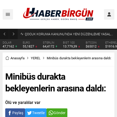
ÇOCUK KORUMA KANUNU’NDA YENİ DÜZENLEME YASALAŞTI
DOLAR
EURO
STERLİN
BIST 100
BITCOIN
ETHERE
47,7162
55,1827
64,4172
13.779,39
$65012
$1916.
Anasayfa
YEREL
Minibüs durakta bekleyenlerin arasına daldı:
Minibüs durakta
bekleyenlerin arasına daldı:
Ölü ve yaralılar var
Paylaş
Tweetle
Gönder