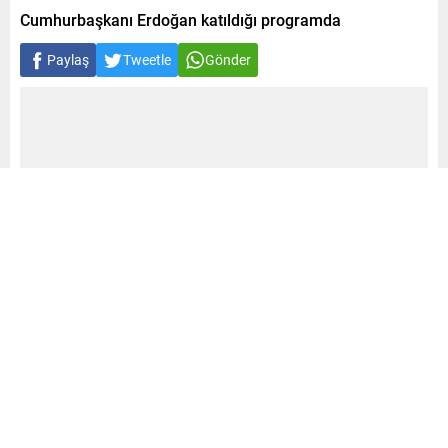
Cumhurbaşkanı Erdoğan katıldığı programda
Paylaş
Tweetle
Gönder
A
A
0
+
-