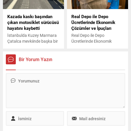
edilmesi için "barış heyeti"
devreye girdi. Aileler
Kazada kaskı başından
Real Depo ile Depo
arasında husumete neden
çıkan motosiklet sürücüsü
Ücretlerinde Ekonomik
olan 200 dönümünden elde
hayatını kaybetti
Çözümler ve İpuçları
edilecek ürünün geliri hayır
kurumlarına bağışlanacak,
İstanbulda Kuzey Marmara
Real Depo ile Depo
geriye kalan ürün ise ailelere
Çatalca mevkiinde başka bir
Ücretlerinde Ekonomik
teslim edilecek.
motosikletli arkadaşına
Çözümler ve İpuçları
çarparak bariyerlere
savrulan sürücü, kaskının
Bir Yorum Yazın
başından çıkmasıyla olay
yerinde hayatını kaybetti.
Sürücünün sosyal medya
profilinde "Sonunda ölüm var
demişler, kasktan
duymamışız" yazdığı
görüldü.