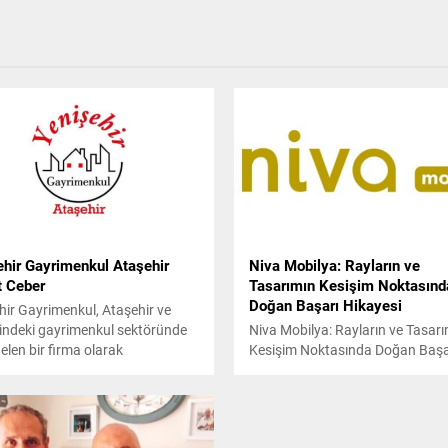
ehir Gayrimenkul Ataşehir
Niva Mobilya: Rayların ve
t Ceber
Tasarımın Kesişim Noktasınd
Doğan Başarı Hikayesi
hir Gayrimenkul, Ataşehir ve
indeki gayrimenkul sektöründe
Niva Mobilya: Rayların ve Tasar
elen bir firma olarak
Kesişim Noktasında Doğan Başa
aktadır. Konut, ticari, sanayi,
Hikayesi
e diğer gayrimenkul türlerinde
bir hizmet yelpazesi sunan firma,
atım, kiralama, sigorta eksperliği