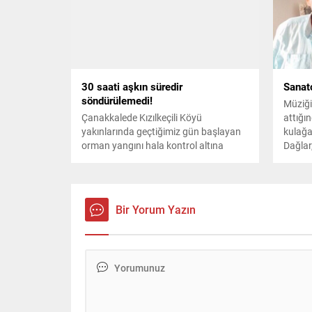
prensiplerimiz arasına aldık. Bu
ve dan
prensiplerimizi titizlikle korurken,
faaliy
sürekli kendimizi geliştirmeyi ve
Yenişe
yenilemeyi de...
reklam
şekilde
30 saati aşkın süredir
Sanat
söndürülemedi!
Müziği
Çanakkalede Kızılkeçili Köyü
attığı
yakınlarında geçtiğimiz gün başlayan
kulağa
orman yangını hala kontrol altına
Dağlar
alınamadı. Yangını söndürme
Gözler
çalışmalarına gece saatlerinde de hem
var, "A
havadan hem de karadan devam
dinleyi
edilirken, şu ana kadar yangından 8
çıkarmı
Bir Yorum Yazın
köy etkilendi. Riskli görülen yerleşim
yerleri tahliye edildi.