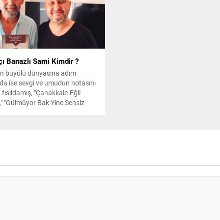
ışmanlık gibi çeşitli alanlarda
et göstermektedir. Ayrıca,
hir Gayrimenkul, medya ve
 alanlarında da etkin bir
...
çı Banazlı Sami Kimdir ?
n büyülü dünyasına adım
nda ise sevgi ve umudun notasını
 fısıldamış, "Çanakkale-Eğil
," "Gülmüyor Bak Yine Sensiz
im," "Mavi Yeşilim," "Bir ümidim
şk yarası," gibi eserleriyle
cilerini duygusal bir yolculuğa
ştır.