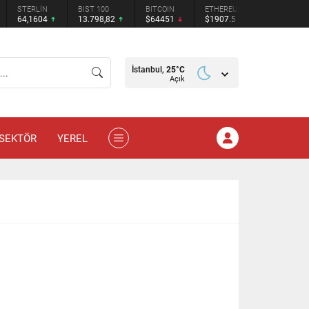
STERLİN
BIST 100
BITCOIN
ETHEREUM
TETHER
64,1604
13.798,82
$64451
$1907.5
$0.999525
İstanbul,
25
°C
Açık
SEKTÖR
YEREL