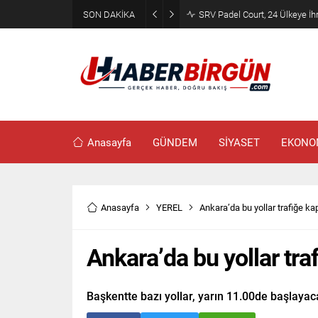
SON DAKİKA
SRV Padel Court, 24 Ülkeye İh
Anasayfa
GÜNDEM
SİYASET
EKONO
Anasayfa
YEREL
Ankara’da bu yollar trafiğe ka
Ankara’da bu yollar tra
Başkentte bazı yollar, yarın 11.00de başlayac