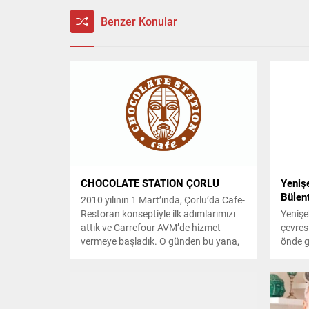
Benzer Konular
CHOCOLATE STATION ÇORLU
Yeniş
Bülen
2010 yılının 1 Mart’ında, Çorlu’da Cafe-
Restoran konseptiyle ilk adımlarımızı
Yenişe
attık ve Carrefour AVM’de hizmet
çevres
vermeye başladık. O günden bu yana,
önde g
misafirlerimize evdeki rahatlık ve
tanınm
konforu sunmayı, aynı zamanda
arsa v
hizmet ve ürün kalitesini en üst
geniş 
düzeyde tutmayı öncelikli
alım, s