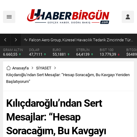
Çocuklara kesici alet satışına yasak ve ceza infazında yeni dönem
DOLAR
EURO
STERLİN
BIST 100
BITCOIN
ETHERE
47,7111
55,1881
64,4139
13.779,39
$64891
$1916.
Anasayfa
SİYASET
Kılıçdaroğlu’ndan Sert Mesajlar: “Hesap Soracağım, Bu Kavgayı Yeniden
Başlatıyorum”
Kılıçdaroğlu’ndan Sert
Mesajlar: “Hesap
Soracağım, Bu Kavgayı