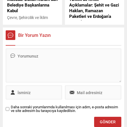
Belediye Başkanlarına
Açıklamalar: Şehit ve Gazi
Kabul
Hakları, Ramazan
Paketleri ve Erdoğan’a
Çevre, Şehircilik ve İklim
Mesajlar
Değişikliği Bakanı Murat
Kurum, Afyonkarahisar
CHP Genel Başkanı Özgür
Büyükşehir Belediye Başkanı
Özel, Buradan, Sayın
Bir Yorum Yazın
Burcu Köksal ile Dinar
Erdoğan'a sesleniyorum. Bu
Belediye Başkanı Veysel
gelişi durduramayacaksın
Topçu'yu kabul etti.
Erdoğan, bu gelişi
durduramayacaksın. Halkın
partisi gelecek, milletin yüzü
gülecek dedi.
Daha sonraki yorumlarımda kullanılması için adım, e-posta adresim
ve site adresim bu tarayıcıya kaydedilsin.