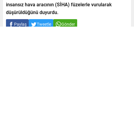
insansız hava aracının (SİHA) füzelerle vurularak
düşürüldüğünü duyurdu.
Paylaş
Tweetle
Gönder
A
A
0
+
-