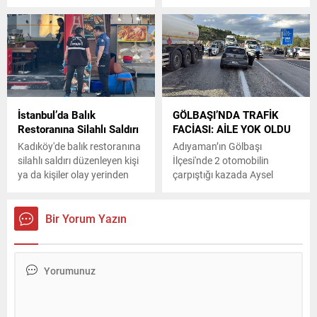
Dünya Sahnesinde
vurulan Yağmur Çoban'ın
(17) ölümüne ilişkin davada
tutuklu yargılanan sevgilisi
Fehmi Demirkollu (27)
hakkında ağırlaştırılmış
müebbet hapis cezası
istendi.
İstanbul’da Balık
GÖLBAŞI’NDA TRAFİK
Restoranına Silahlı Saldırı
FACİASI: AİLE YOK OLDU
Kadıköy'de balık restoranına
Adıyaman’ın Gölbaşı
silahlı saldırı düzenleyen kişi
İlçesi'nde 2 otomobilin
ya da kişiler olay yerinden
çarpıştığı kazada Aysel
kaçtı. Olayda ölen ya da
Coşkun (39) ve çocukları
yaralanan olmazken,
Muhammed Burak Coşkun
restoranda hasar oluştu.
(14) ile Deniz Aren Coşkun
Bir Yorum Yazın
(1) yaşamını yitirdi, eşi
Veysel Coşkun (45), diğer
çocuğu Emir Mirza Coşkun
(12) ve 2 kişi daha yaralandı.