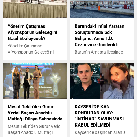
Yönetim Çatışması
Bartın’daki İnfial Yaratan
Afyonspor’un Geleceğini
Soruşturmada Şok
Nasıl Etkileyecek?
Gelişme: Anne T.Ö.
Cezaevine Gönderildi
Yönetim Çatışması
Afyonspor’un Geleceğini
Bartın'ın Amasra ilçesinde
Nasıl Etkileyecek?
yaşayan G.Ö. (13) isimli kız
çocuğuna yönelik 33
şüphelinin tutuklandığı
'cinsel istismar' soruşturması
kapsamında çocuğun annesi
T.Ö. de 'Aile yükümlülüğünü
ihlal' ve 'Suç delillerini gizleme
ve yok etme' suçlamasıyla
Mesut Tekin’den Gurur
KAYSERİ’DE KAN
tutuklandı.
Verici Başarı Anadolu
DONDURAN OLAY:
Mutfağı Dünya Sahnesinde
“İNTİHAR” SAVUNMASI
KABUL EDİLMEDİ
Mesut Tekin'den Gurur Verici
Başarı Anadolu Mutfağı
Kayseri'de başından silahla