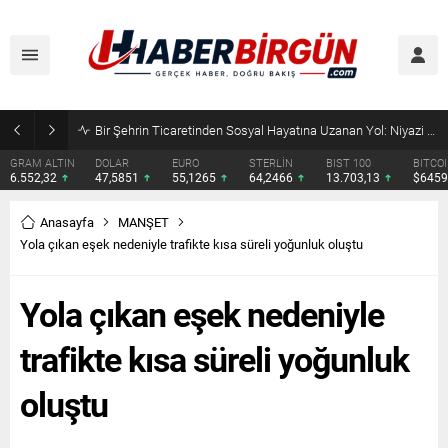
SRV Padel Court, 24 Ülkeye İhracat Yapan Türkiye’nin Padel Kortu Üretim Gücü
DOLAR
EURO
STERLİN
BIST 100
BITCOIN
ETHERE
47,5851
55,1265
64,2466
13.703,13
$64594
$1910.
Anasayfa
MANŞET
Yola çıkan eşek nedeniyle trafikte kısa süreli yoğunluk oluştu
Yola çıkan eşek nedeniyle
trafikte kısa süreli yoğunluk
oluştu