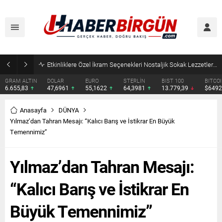
Eyyübiye’de Ziraat Odası Gündemde: Çiftçilerin Sorunları İçin Yeni Çağrı
DOLAR
EURO
STERLİN
BIST 100
BITCOIN
ETHERE
47,6961
55,1622
64,3981
13.779,39
$64929
$1915.
Anasayfa
DÜNYA
Yılmaz’dan Tahran Mesajı: “Kalıcı Barış ve İstikrar En Büyük
Temennimiz”
Yılmaz’dan Tahran Mesajı:
“Kalıcı Barış ve İstikrar En
Büyük Temennimiz”