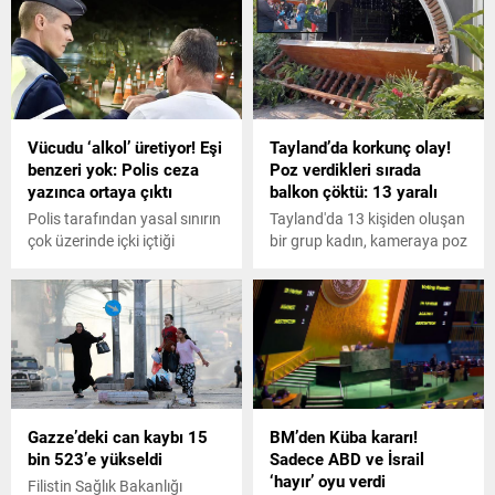
Soçide gerçekleşen
oldu. Adadaki turistler
toplantının ardından yeni bir
kısmen tahliye edilirken
açıklama geldi. Rusya
uydudan çekilen görüntüler
Dışişleri Bakan Yardımcısı
ise yangının rüzgarın
Aleksandr Gruşko, Rusya ve
etkisiyle nasıl yayıldığını
Türkiyenin 1 milyon ton tahıl
gözler önüne seriyor.
Vücudu ‘alkol’ üretiyor! Eşi
Tayland’da korkunç olay!
tedariki konusunda
benzeri yok: Polis ceza
Poz verdikleri sırada
anlaşmaya vardığını belirtti.
yazınca ortaya çıktı
balkon çöktü: 13 yaralı
Polis tarafından yasal sınırın
Tayland'da 13 kişiden oluşan
çok üzerinde içki içtiği
bir grup kadın, kameraya poz
gerekçesiyle üst üste ceza
verdikleri sırada bulundukları
yazıldı. Ancak aslında içki
balkonun çökmesi sonucu
içmemişti bile, bir süre sonra
yaralandı.
son derece nadir görülen bir
rahatsızlığı olduğunu ve
'vücudunun alkol' ürettiğini
keşfetti.
Gazze’deki can kaybı 15
BM’den Küba kararı!
bin 523’e yükseldi
Sadece ABD ve İsrail
‘hayır’ oyu verdi
Filistin Sağlık Bakanlığı