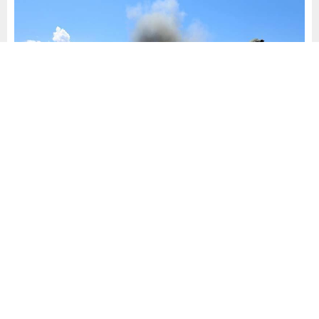
A
A
0
+
-
Kars’ta Hudut Birliklerinden Ağır Silah Tatbikatı
Milli Savunma Bakanlığı, Kars’ta bulunan Şehit İstihkam
Astsubay Kıdemli Üstçavuş İlhan Hamlı Atış ve Tatbikat
Alanı’nda hudut birlikleri tarafından ağır silah atışlarının
başarıyla gerçekleştirildiğini açıkladı.