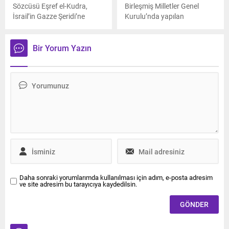
Sözcüsü Eşref el-Kudra,
Birleşmiş Milletler Genel
İsrail’in Gazze Şeridi’ne
Kurulu’nda yapılan
yönelik saldırılarında hayatını
oylamada, ABD'nin Küba'ya
kaybedenlerin sayısının 15
yönelik ambargosunu
bin 523’e, yaralıların
sonlandırması talep edilen
Bir Yorum Yazın
sayısının ise 41 bin 316’ya
karar 2’ye karşı 187 oyla
yükseldiğini bildirdi.
kabul edildi.
Daha sonraki yorumlarımda kullanılması için adım, e-posta adresim
ve site adresim bu tarayıcıya kaydedilsin.