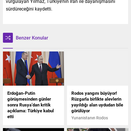
vurgulayan Yılmaz, Türkiye’nin İran ile dayanışmasını
sürdüreceğini kaydetti.
Benzer Konular
Erdoğan-Putin
Rodos yangını büyüyor!
görüşmesinden günler
Rüzgarla birlikte alevlerin
sonra Rusya’dan kritik
yayıldığı alan uydudan bile
açıklama: Türkiye kabul
görülüyor
etti
Yunanistanın Rodos
Cumhurbaşkanı Erdoğan ve
Adasında günlerdir süren
Rusya lideri Putin arasında
yangın büyük korkuya neden