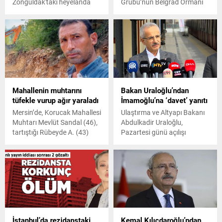
Zonguldak'taki heyelanda
Grubu’nun Belgrad Ormanı
annesi ve ağabeyini
Projesiyle Lüks Yaşam
kaybeden Yılmaz Çakar'ın
dün akşam oynanan derbi
maçı izlemek için evden
çıkması nedeniyle toprak
altında kalmaktan
kurtulduğu ortaya çıktı.
Mahallenin muhtarını
Bakan Uraloğlu’ndan
tüfekle vurup ağır yaraladı
İmamoğlu’na ‘davet’ yanıtı
Mersin’de, Korucak Mahallesi
Ulaştırma ve Altyapı Bakanı
Muhtarı Mevlüt Sandal (46),
Abdulkadir Uraloğlu,
tartıştığı Rübeyde A. (43)
Pazartesi günü açılışı
tarafından tüfekle vurup ağır
gerçekleştirilecek Sirkeci-
yaraladı. Şüpheli Rübeyde A.
Kazlıçeşme Raylı Sistem ve
ise gözaltına alındı.
Yaya Odaklı Yeni Nesil
Ulaşım Projesi'ni Yedikule
İstasyonu'nda tanıttı.
Uraloğlu basın
mensuplarının İmamoğlu
hakkındaki davet sorusuna
İstanbul’da rezidanstaki
Kemal Kılıçdaroğlu’ndan
da yanıt verdi.