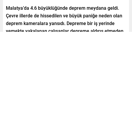
Malatya’da 4.6 büyüklüğünde deprem meydana geldi.
Çevre illerde de hissedilen ve büyük paniğe neden olan
deprem kameralara yansıdı. Depreme bir iş yerinde
yemekte yakalanan çalışanlar depreme aldırış etmeden
yemek yemeye devam etmesi izleyenleri şaşırttı. İşte o
anlar…
Paylaş
Tweetle
Gönder