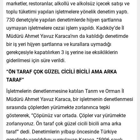
marketler, restoranlar, alkollü ve alkolsüz içecek satışı ve
toplu tüketimi yapılan işletmelere yönelik denetim yaptı.
730 denetçiyle yapılan denetimlerde hijyen şartlarına
uymayan işletmelere cezai işlem yapıldı. Kadıköy’de İl
Müdürü Ahmet Yavuz Karaca’nın da katıldığı denetimde
bir iş yeri hijyen şartlarına ve kurallara uymadığı
gerekçesiyle kapatılırken 3 iş yerine ise eksikliklerin
giderilmesi için süre verildi.
“ÖN TARAF ÇOK GÜZEL CİCİLİ BİCİLİ AMA ARKA
TARAF”
İşletmelerin denetlenmesine katılan Tarım ve Orman İl
Müdürü Ahmet Yavuz Karaca, bir işletmenin denetlenmesi
sırasında çöplerden yürümekte zorlanınca tepki
göstererek, “Çöpünüz var ortada. Çöpler var yürümekte
zorlanıyoruz. Ön taraf çok güzel cicili bicili ama arka
taraf” dedi. Denetimlerin yılbaşı öncesinde Türkiye
genelinde yapıldığını vurgulayan Karaca, “5996 sayılı