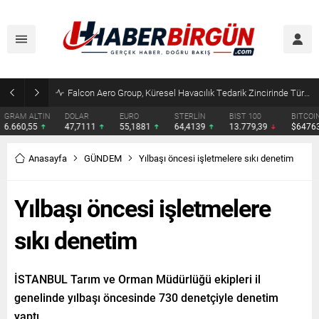
Çocuklara kesici alet satışına yasak ve ceza infazında yeni dönem
DOLAR
EURO
STERLİN
BIST 100
BITCOIN
ETHERE
47,7111
55,1881
64,4139
13.779,39
$64763
$1913.
Anasayfa
GÜNDEM
Yılbaşı öncesi işletmelere sıkı denetim
Yılbaşı öncesi işletmelere
sıkı denetim
İSTANBUL Tarım ve Orman Müdürlüğü ekipleri il
genelinde yılbaşı öncesinde 730 denetçiyle denetim
yaptı.