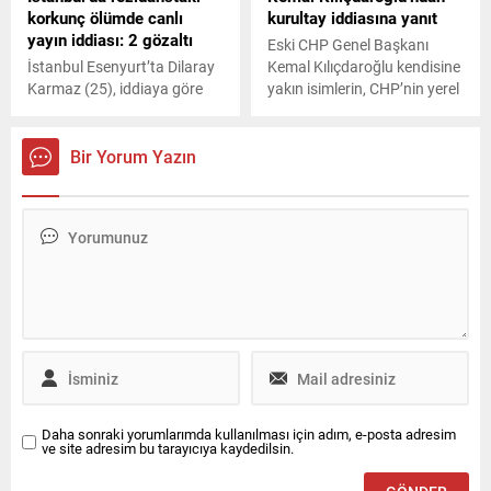
korkunç ölümde canlı
kurultay iddiasına yanıt
yayın iddiası: 2 gözaltı
Eski CHP Genel Başkanı
İstanbul Esenyurt’ta Dilaray
Kemal Kılıçdaroğlu kendisine
Karmaz (25), iddiaya göre
yakın isimlerin, CHP’nin yerel
oturduğu rezidansın 30’uncu
seçimlerde başarılı
katından düşerek hayatını
olamaması ve kurultaya
kaybederken, olayla ilgili
gitmesi için çalıştığı iddiasına
Bir Yorum Yazın
detaylar da ortaya çıktı.
yanıt verdi. Kılıçdaroğlu, o
iddialar için ‘asparagas’ dedi.
Daha sonraki yorumlarımda kullanılması için adım, e-posta adresim
ve site adresim bu tarayıcıya kaydedilsin.