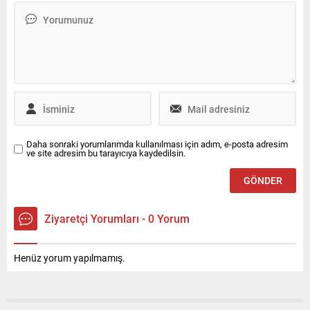
isabet etmesi sonucu
yaralandı. Tedavi altına
alınan genç kız, gözünü
kaybetti. Ameliyat sonrası
açıklamalarda bulunan
Karaoğlan, "Dördüncü seste
kurşun gözüme isabet etti.
Bilincim kayboldu, Üstümü
başımı kim ıslattı diyerek
kendime geldiğimde her taraf
Daha sonraki yorumlarımda kullanılması için adım, e-posta adresim
kandı"...
ve site adresim bu tarayıcıya kaydedilsin.
Ziyaretçi Yorumları - 0 Yorum
Henüz yorum yapılmamış.