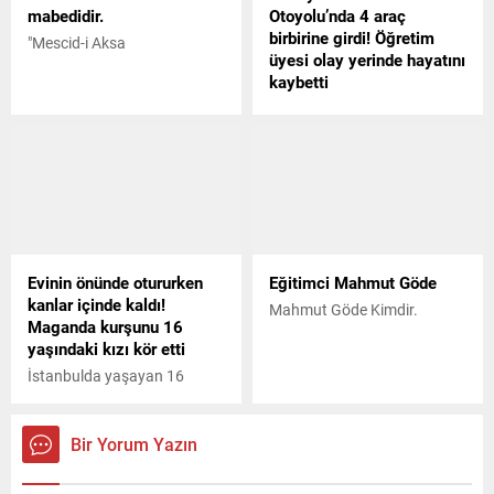
mabedidir.
Otoyolu’nda 4 araç
birbirine girdi! Öğretim
"Mescid-i Aksa
üyesi olay yerinde hayatını
kaybetti
Kuzey Marmara Otoyolunun
Sakarya kesiminde 4 aracın
karıştığı zincirleme trafik
kazasında doktor öğretim
üyesi öldü, 2 kişi yaralandı.
Kazada hayatını kaybeden
Barış Erkan Yazıcı, İstanbul
Nişantaşı Üniversitesi
Evinin önünde otururken
Eğitimci Mahmut Göde
İktisadi, İdari ve Sosyal
kanlar içinde kaldı!
Bilimler Fakültesinde doktor
Mahmut Göde Kimdir.
Maganda kurşunu 16
öğretim üyesi olarak görev
yaşındaki kızı kör etti
yapıyordu.
İstanbulda yaşayan 16
yaşındaki Havin Karaoğlan,
evinin önünde otururken
nereden ateşlendiği
Bir Yorum Yazın
bilinmeyen tabancadan
çıkan kurşunun gözüne