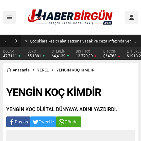
Çocuklara kesici alet satışına yasak ve ceza infazında yeni dönem
DOLAR
EURO
STERLİN
BIST 100
BITCOIN
ETHERE
47,7111
55,1881
64,4139
13.779,39
$64763
$1913.
Anasayfa
YEREL
YENGİN KOÇ KİMDİR
YENGİN KOÇ KİMDİR
YENGİN KOÇ DİJİTAL DÜNYAYA ADINI YAZDIRDI.
Paylaş
Tweetle
Gönder