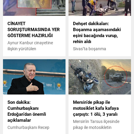
CİNAYET
Dehşet dakikaları:
SORUŞTURMASINDA YER
Boşanma aşamasındaki
GÖSTERME HAZIRLIĞI
eşini bacağında vurup,
rehin aldı
Aynur Kanbur cinayetine
ilişkin yürütülen
Sivas’ta boşanma
soruşturmada ifade veren
aşamasında ki eşini silahla
ablası Dilek Kıymış, şüpheliyi
bacağından vurduktan
tanımadığını belirterek,
sonra rehin alan şahıs polis
Uzaktan akraba
ekiplerince gözaltına alındı
olduğumuzu söylüyor ama
ben itiraf eden kişiyi
tanımıyorum dedi. Öte
yandan cinayeti işlediğini
Son dakika:
Mersin’de pikap ile
itiraf eden Bülent Gündüz'e
Cumhurbaşkanı
motosiklet kafa kafaya
yarın olay yerinde keşif
Erdoğan’dan önemli
çarpıştı: 1 ölü, 3 yaralı
yaptırılacağı öğrenildi.
açıklamalar
Mersin'in Tarsus ilçesinde
Cumhurbaşkanı Recep
pikap ile motosikletin
Tayyip Erdoğan, Malatya'da
çarpışması sonucu 1 kişi