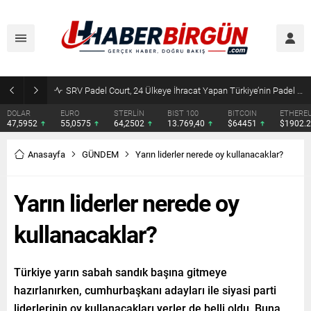
SRV Padel Court, 24 Ülkeye İhracat Yapan Türkiye’nin Padel Kortu Üretim Gücü
DOLAR
EURO
STERLİN
BIST 100
BITCOIN
ETHERE
47,5952
55,0575
64,2502
13.769,40
$64451
$1902.
Anasayfa
GÜNDEM
Yarın liderler nerede oy kullanacaklar?
Yarın liderler nerede oy
kullanacaklar?
Türkiye yarın sabah sandık başına gitmeye
hazırlanırken, cumhurbaşkanı adayları ile siyasi parti
liderlerinin oy kullanacakları yerler de belli oldu. Buna