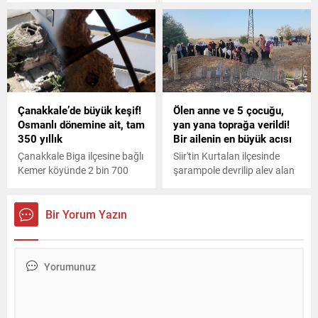
düzenlenen mitingde
öldü, 3 kişi yaralandı.
açıklamalarda bulunuyor.
Çanakkale’de büyük keşif!
Ölen anne ve 5 çocuğu,
Osmanlı dönemine ait, tam
yan yana toprağa verildi!
350 yıllık
Bir ailenin en büyük acısı
Çanakkale Biga ilçesine bağlı
Siir'tin Kurtalan ilçesinde
Kemer köyünde 2 bin 700
şarampole devrilip alev alan
yıllık geçmişe sahip olup,
otomobilde hayatını
Roma İmparatorluk
kaybeden Aynur Yaşar (35)
döneminde önemli bir liman
ve 5 çocuğu, Batman’ın
Bir Yorum Yazın
kenti konumunda olan
Kozluk ilçesinde
Parion Antik Kenti’nde kazı
gözyaşlarıyla yan yana
çalışmalarına devam eden
toprağa verildi. Kazadan
kazı ekibi tarafından
yaralı kurtulup, hastanede
bulundu. 300-350 yıl
tedaviye alınan baba
öncesine tarihlenenyapı
Mehmet Yaşar (42), doktor
Osmanlı-Türk varlığının
izniyle cenazeye katıldı.