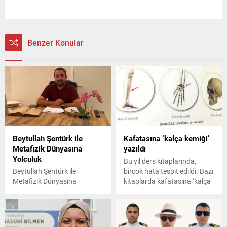
Benzer Konular
Beytullah Şentürk ile
Kafatasına ‘kalça kemiği’
Metafizik Dünyasına
yazıldı
Yolculuk
Bu yıl ders kitaplarında,
Beytullah Şentürk ile
birçok hata tespit edildi. Bazı
Metafizik Dünyasına
kitaplarda kafatasına ‘kalça
Yolculuk
kemiği’ yazılması gibi bilgi
hataları varken bazılarında
da yazım yanlışları
görülüyor. Artan şikâyetler