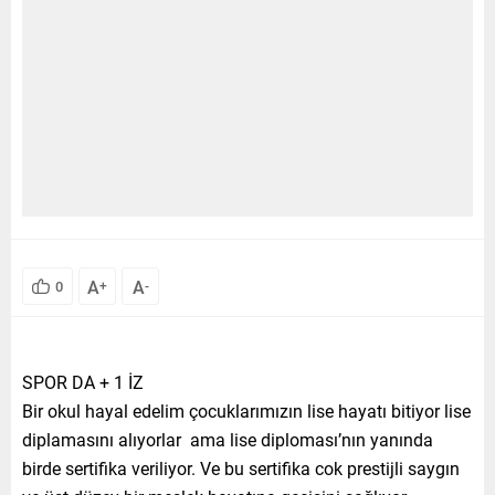
A
A
0
+
-
SPOR DA + 1 İZ
Bir okul hayal edelim çocuklarımızın lise hayatı bitiyor lise
diplamasını alıyorlar ama lise diploması’nın yanında
birde sertifika veriliyor. Ve bu sertifika cok prestijli saygın