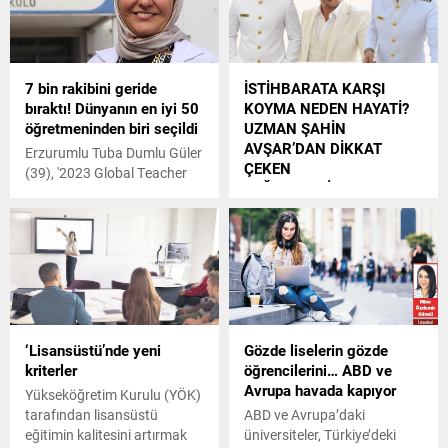
üzerine MEB,
hataların Bakanlığa
bildirilebileceğini duyurdu.
7 bin rakibini geride
İSTİHBARATA KARŞI
bıraktı! Dünyanın en iyi 50
KOYMA NEDEN HAYATİ?
öğretmeninden biri seçildi
UZMAN ŞAHİN
AVŞAR’DAN DİKKAT
Erzurumlu Tuba Dumlu Güler
ÇEKEN
(39), '2023 Global Teacher
DEĞERLENDİRMELER !
Prize' yarışmasında, 130
ülkeden 7 bin rakibini geride
İstihbarata Karşı Koyma
bırakıp dünyanın en iyi 50
(İKK), bir devletin veya
öğretmeni arasına girdi.
organizasyonun kendi
bilgilerini korurken, hasım
istihbarat teşkilatlarının bilgi
toplama faaliyetlerini tespit
etme, engelleme, yanıltma
‘Lisansüstü’nde yeni
Gözde liselerin gözde
veya etkisiz hale getirme
kriterler
öğrencilerini… ABD ve
çabalarını ifade eder. İKK,
Avrupa havada kapıyor
aynı zamanda
Yükseköğretim Kurulu (YÖK)
“kontrespiyonaj” olarak da
tarafından lisansüstü
ABD ve Avrupa’daki
bilinir ve savunma odaklı bir
eğitimin kalitesini artırmak
üniversiteler, Türkiye’deki