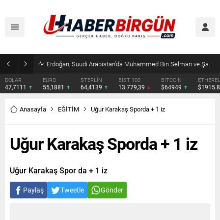
Erdoğan, Suudi Arabistan’da Muhammed Bin Selman ve Şahbaz Şerif ile Görüşecek
DOLAR
EURO
STERLİN
BIST 100
BITCOIN
ETHERE
47,7111
55,1881
64,4139
13.779,39
$64949
$1915.
Anasayfa
EĞİTİM
Uğur Karakaş Sporda + 1 iz
Uğur Karakaş Sporda + 1 iz
Uğur Karakaş Spor da + 1 iz
Paylaş
Tweetle
Gönder