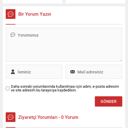
istihbarat disiplinidir.
için lisansüstü eğitim-
gözde liselerin öğrencilerine
öğretim programı açılması ve
kapılarını ardına kadar
yürütülmesine dair ilkeler
açıyor. Bu durum yeni
Bir Yorum Yazın
yeniden belirlendi.
yönetmeliğe göre
değişecek. Çünkü YKS’de
başarısız olanların yurt
dışından aldıkları diplomalar
kabul edilmeyebilir.
Daha sonraki yorumlarımda kullanılması için adım, e-posta adresim
ve site adresim bu tarayıcıya kaydedilsin.
Ziyaretçi Yorumları - 0 Yorum