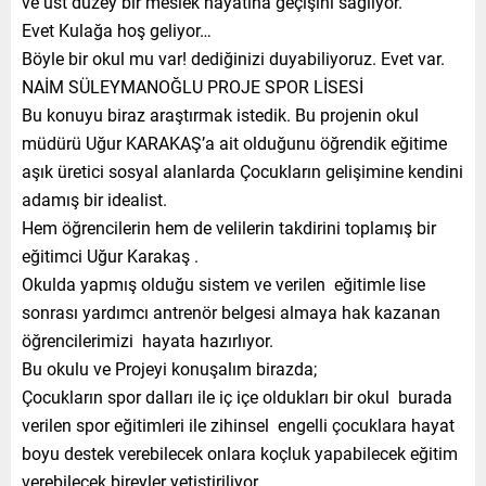
ve üst düzey bir meslek hayatına geçişini sağlıyor.
Evet Kulağa hoş geliyor…
Böyle bir okul mu var! dediğinizi duyabiliyoruz. Evet var.
NAİM SÜLEYMANOĞLU PROJE SPOR LİSESİ
Bu konuyu biraz araştırmak istedik. Bu projenin okul
müdürü Uğur KARAKAŞ’a ait olduğunu öğrendik eğitime
aşık üretici sosyal alanlarda Çocukların gelişimine kendini
adamış bir idealist.
Hem öğrencilerin hem de velilerin takdirini toplamış bir
eğitimci Uğur Karakaş .
Okulda yapmış olduğu sistem ve verilen eğitimle lise
sonrası yardımcı antrenör belgesi almaya hak kazanan
öğrencilerimizi hayata hazırlıyor.
Bu okulu ve Projeyi konuşalım birazda;
Çocukların spor dalları ile iç içe oldukları bir okul burada
verilen spor eğitimleri ile zihinsel engelli çocuklara hayat
boyu destek verebilecek onlara koçluk yapabilecek eğitim
verebilecek bireyler yetiştiriliyor.