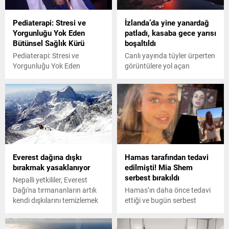
Pediaterapi: Stresi ve
İzlanda’da yine yanardağ
Yorgunluğu Yok Eden
patladı, kasaba gece yarısı
Bütünsel Sağlık Kürü
boşaltıldı
Pediaterapi: Stresi ve
Canlı yayında tüyler ürperten
Yorgunluğu Yok Eden
görüntülere yol açan
Bütünsel Sağlık Kürü
patlamada, Grindavik
yakınlarında püsküren lav ve
küller yüzlerce metre
yüksekliğe ulaştı.
Everest dağına dışkı
Hamas tarafından tedavi
bırakmak yasaklanıyor
edilmişti! Mia Shem
serbest bırakıldı
Nepalli yetkililer, Everest
Dağı'na tırmananların artık
Hamas’ın daha önce tedavi
kendi dışkılarını temizlemek
ettiği ve bugün serbest
ve bertaraf edilmek üzere
bıraktığı İsrailli esir Mia
ana kampa geri getirmek
Shem’in annesi gözyaşlarına