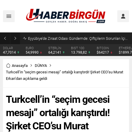
Eyyübiye’de Ziraat Odası Gündemde: Çiftçilerin Sorunları İçin Yeni Çağrı
DOLAR
EURO
STERLİN
BIST 100
BITCOIN
ETHERE
47,7014
54,9990
64,2141
13.798,82
$64217
$1899.
Anasayfa
DÜNYA
Turkcell’in “seçim gecesi mesajı” ortalığı karıştırdı! Şirket CEO’su Murat
Erkan’dan açıklama geldi
Turkcell’in “seçim gecesi
mesajı” ortalığı karıştırdı!
Şirket CEO’su Murat