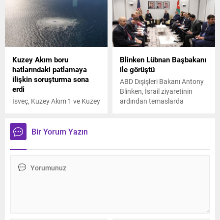
zorunda kalacaklarını
boğuldu
söyledi.
Kuzey Akım boru
Blinken Lübnan Başbakanı
hatlarındaki patlamaya
ile görüştü
ilişkin soruşturma sona
ABD Dışişleri Bakanı Antony
erdi
Blinken, İsrail ziyaretinin
İsveç, Kuzey Akım 1 ve Kuzey
ardından temaslarda
Akım 2 boru hatlarında 26
bulunmak üzere geldiği
Eylül 2022'de meydana gelen
Ürdün’de Lübnan Başbakanı
patlamalara ilişkin açtığı
Necip Mikati ile bir araya
Bir Yorum Yazın
soruşturmaya son verdi.
geldi.