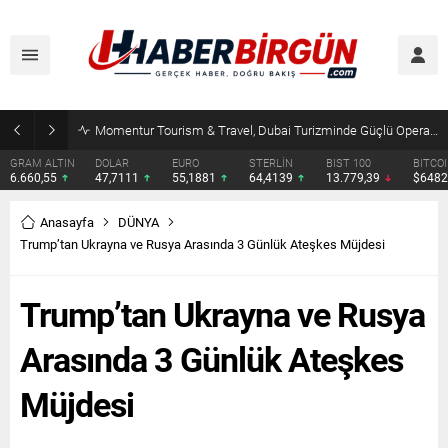
Erdoğan, Suudi Arabistan’da Muhammed Bin Selman ve Şahbaz Şerif ile Görüşecek
DOLAR
EURO
STERLİN
BIST 100
BITCOIN
ETHERE
47,7111
55,1881
64,4139
13.779,39
$64824
$1912.
Anasayfa
DÜNYA
Trump’tan Ukrayna ve Rusya Arasında 3 Günlük Ateşkes Müjdesi
Trump’tan Ukrayna ve Rusya
Arasında 3 Günlük Ateşkes
Müjdesi