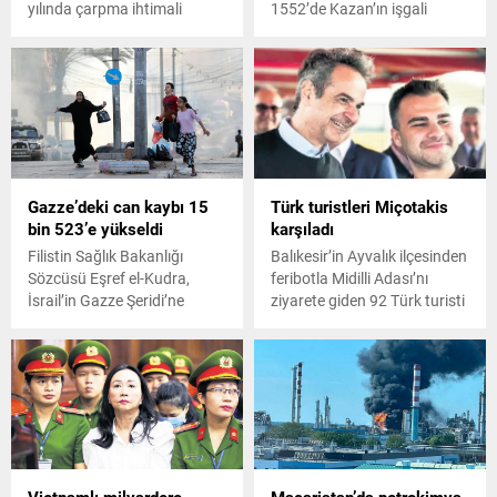
yılında çarpma ihtimali
1552’de Kazan’ın işgali
olduğu belirtilen Bennu
sırasında Korkunç İvan
asteroidini incelemesi için
tarafından yıkıldı.
gönderdiği uzay aracı
OSIRIS- Rex'in getirdiği
parçalarda yapılan
araştırmalarda daha önce
keşfedilmemiş siyah bir
madde bulundu.
Gazze’deki can kaybı 15
Türk turistleri Miçotakis
bin 523’e yükseldi
karşıladı
Filistin Sağlık Bakanlığı
Balıkesir’in Ayvalık ilçesinden
Sözcüsü Eşref el-Kudra,
feribotla Midilli Adası’nı
İsrail’in Gazze Şeridi’ne
ziyarete giden 92 Türk turisti
yönelik saldırılarında hayatını
Yunanistan Başbakanı
kaybedenlerin sayısının 15
Kiryakos Miçotakis, Midilli
bin 523’e, yaralıların
Limanı’nda karşılayarak
sayısının ise 41 bin 316’ya
sürpriz yaptı.
yükseldiğini bildirdi.