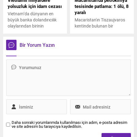
Vietnamlı milyardere
Macaristan’da petrokimya
yolsuzluk için idam cezası
tesisinde patlama: 1 ölü, 8
yaralı
Vietnam’da dünyanın en
büyük banka dolandırıcılık
Macaristan'ın Tiszaujvaros
olaylarından birinin
kentinde bulunan bir
duruşması yapıldı. Ho Chi
petrokimya tesisinde
Minh City’de Vietnamlı bir iş
meydana gelen patlamada 1
insanına, 11 yıl boyunca
kişi hayatını kaybetti, 8 kişi
Bir Yorum Yazın
ülkenin en büyük
yaralandı.
bankalarından birini
yağmaladığı gerekçesiyle
idam cezası verildi.
Daha sonraki yorumlarımda kullanılması için adım, e-posta adresim
ve site adresim bu tarayıcıya kaydedilsin.