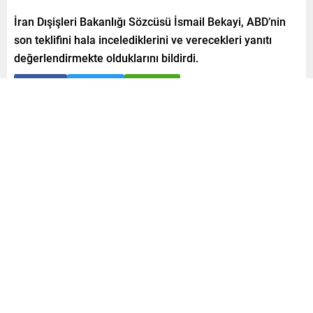
İran Dışişleri Bakanlığı Sözcüsü İsmail Bekayi, ABD’nin
son teklifini hala incelediklerini ve verecekleri yanıtı
değerlendirmekte olduklarını bildirdi.
Paylaş
Tweetle
Gönder
A
A
0
+
-