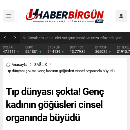
Çocuklara kesici alet satışına yasak ve ceza infazında yeni dönem
DOLAR
EURO
STERLİN
BIST 100
BITCOIN
ETHERE
47,7111
55,1881
64,4139
13.779,39
$65025
$1918.
Anasayfa
SAĞLIK
Tıp dünyası şokta! Genç kadının göğüsleri cinsel organında büyüdü
Tıp dünyası şokta! Genç
kadının göğüsleri cinsel
organında büyüdü