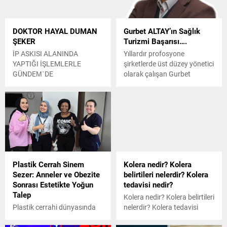
DOKTOR HAYAL DUMAN
Gurbet ALTAY’ın Sağlık
ŞEKER
Turizmi Başarısı….
İP ASKISI ALANINDA
Yıllardır profosyone
YAPTIĞI İŞLEMLERLE
şirketlerde üst düzey yönetici
GÜNDEM`DE
olarak çalışan Gurbet
Altay,2015 yılından sonra
birçok şirkete gerek yönetim
danışmanığı gerekse de
eğitim danışmanlığı yapmış
ve halen yapmaktadır. Haber
ekibizle Altay’ı kurumunda
ziyaret ederek sıcacık
sohbeti sıcak kahve ile
Plastik Cerrah Sinem
Kolera nedir? Kolera
eşliğinde başarı hikayesini
Sezer: Anneler ve Obezite
belirtileri nelerdir? Kolera
kendi ağzından dinlemek
Sonrası Estetikte Yoğun
tedavisi nedir?
istedik.
Talep
Kolera nedir? Kolera belirtileri
Plastik cerrahi dünyasında
nelerdir? Kolera tedavisi
son dönemde en çok ilgi
nedir? merak ediliyor. Dünya