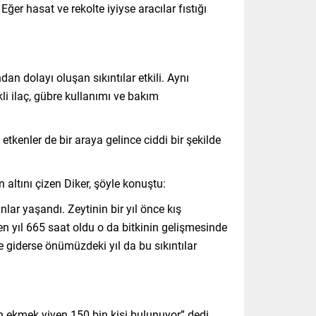
er hasat ve rekolte iyiyse aracılar fıstığı
n dolayı oluşan sıkıntılar etkili. Aynı
i ilaç, gübre kullanımı ve bakım
 etkenler de bir araya gelince ciddi bir şekilde
ltını çizen Diker, şöyle konuştu:
r yaşandı. Zeytinin bir yıl önce kış
n yıl 665 saat oldu o da bitkinin gelişmesinde
 giderse önümüzdeki yıl da bu sıkıntılar
en ekmek yiyen 150 bin kişi bulunuyor” dedi.