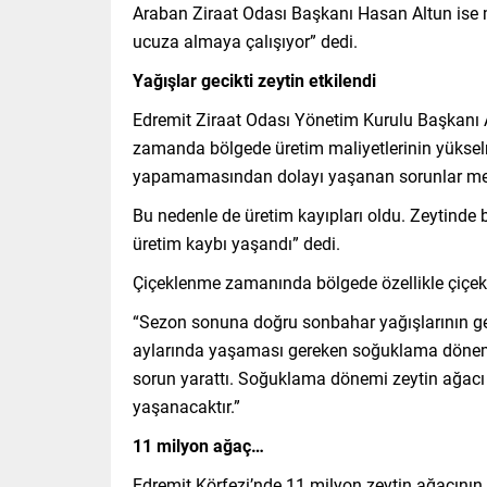
Araban Ziraat Odası Başkanı Hasan Altun ise mal
ucuza almaya çalışıyor” dedi.
Yağışlar gecikti zeytin etkilendi
Edremit Ziraat Odası Yönetim Kurulu Başkanı Ali
zamanda bölgede üretim maliyetlerinin yükselme
yapamamasından dolayı yaşanan sorunlar me
Bu nedenle de üretim kayıpları oldu. Zeytinde bir
üretim kaybı yaşandı” dedi.
Çiçeklenme zamanında bölgede özellikle çiçek 
“Sezon sonuna doğru sonbahar yağışlarının geç
aylarında yaşaması gereken soğuklama dönemi v
sorun yarattı. Soğuklama dönemi zeytin ağacı i
yaşanacaktır.”
11 milyon ağaç…
Edremit Körfezi’nde 11 milyon zeytin ağacının y