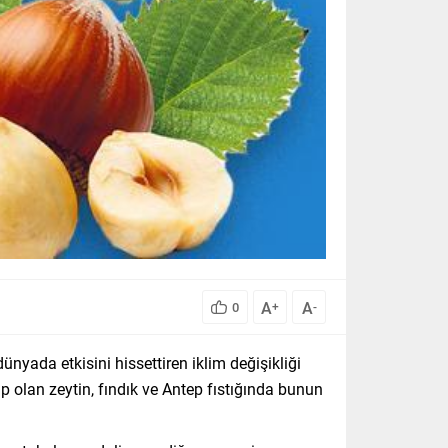
A
A
0
+
-
yada etkisini hissettiren iklim değişikliği
ip olan zeytin, fındık ve Antep fıstığında bunun