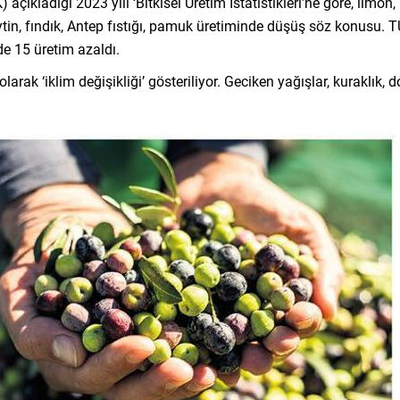
açıkladığı 2023 yılı ‘Bitkisel Üretim İstatistikleri’ne göre, limo
tin, fındık, Antep fıstığı, pamuk üretiminde düşüş söz konusu. T
de 15 üretim azaldı.
rak ‘iklim değişikliği’ gösteriliyor. Geciken yağışlar, kuraklık, don