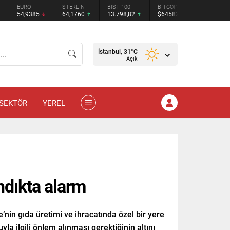
STERLİN
BIST 100
BITCOIN
ETHEREUM
TETHER
64,1760
13.798,82
$64582
$1909.5
$0.999214
İstanbul,
31
°C
Açık
SEKTÖR
YEREL
ındıkta alarm
e’nin gıda üretimi ve ihracatında özel bir yere
yla ilgili önlem alınması gerektiğinin altını