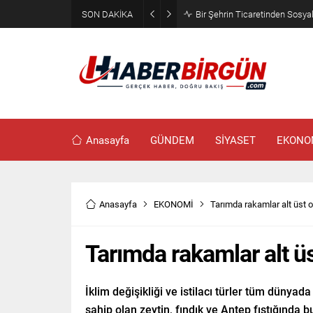
SON DAKİKA
SRV Padel Court, 24 Ülkeye İh
Anasayfa
GÜNDEM
SİYASET
EKONO
Anasayfa
EKONOMİ
Tarımda rakamlar alt üst ol
Tarımda rakamlar alt üst
İklim değişikliği ve istilacı türler tüm dünyad
sahip olan zeytin, fındık ve Antep fıstığında b