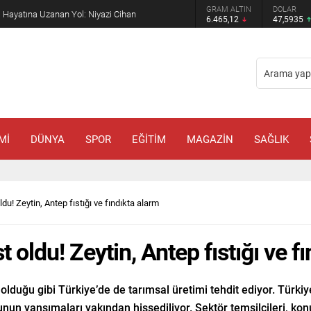
GRAM ALTIN
DOLAR
EURO
racat Yapan Türkiye’nin Padel Kortu Üretim Gücü
6.465,12
47,5935
54,9385
Mİ
DÜNYA
SPOR
EĞİTİM
MAGAZİN
SAĞLIK
du! Zeytin, Antep fıstığı ve fındıkta alarm
 oldu! Zeytin, Antep fıstığı ve f
a olduğu gibi Türkiye’de de tarımsal üretimi tehdit ediyor. Türkiy
unun yansımaları yakından hissediliyor. Sektör temsilcileri, konu