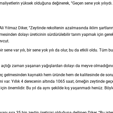
iyetlerin yüksek olduğuna değinerek, “Geçen sene yok yılıydı. Eğ
 Yılmaz Diker, “Zeytinde rekoltenin azalmasında iklim şartlarında
sinden dolayı üreticinin sürdürülebilir tarım yapmak için gerekl
vcut.
 sene var yılı, bir sene yok yılı da olur, bu da etkili oldu. Tüm bu
açtığı zaman yaşanan yağışlardan dolayı da meyve olmadığının a
 gelmesinden kaynaklı hem üründe hem de kalitesinde de sorunla
ar. Yıllık 4 derecenin altında 1065 saat, örneğin zeytinde geçe
çin önemlidir. Bu yıl da aynı şekilde kış yaşanmadı henüz. Böyle
anı sıra 35 bin zeytin üreticisi olduğuna değinen Diker, “Bu işt