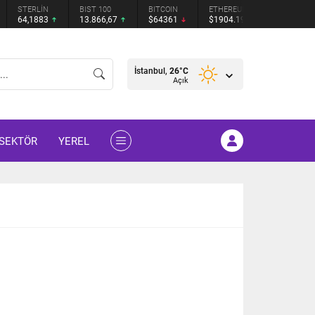
STERLİN
BIST 100
BITCOIN
ETHEREUM
TETHER
64,1883
13.866,67
$64361
$1904.19
$0.9992
İstanbul,
26
°C
Açık
SEKTÖR
YEREL