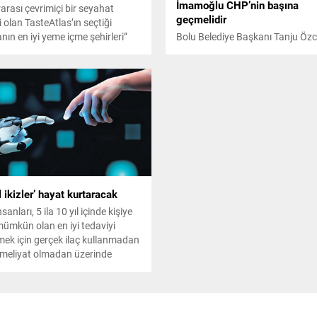
İmamoğlu CHP’nin başına
rarası çevrimiçi bir seyahat
geçmelidir
 olan TasteAtlas’ın seçtiği
nın en iyi yeme içme şehirleri”
Bolu Belediye Başkanı Tanju Özc
da Türkiye’den 5 kent yer adı.
seçim sonuçlarının CHP Genel B
Kemal Kılıçdaroğluna istifa çağrı
yaptı. Özcan, "Tarihi çağrımdır; 
İmamoğlu derhal CHPnin başın
geçmelidir. Nokta." ifadelerini kul
al ikizler’ hayat kurtaracak
nsanları, 5 ila 10 yıl içinde kişiye
ümkün olan en iyi tedaviyi
emek için gerçek ilaç kullanmadan
meliyat olmadan üzerinde
r yapılabilen dijital ikizin
 olacağını açıkladı.