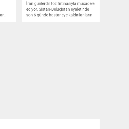
İran günlerdir toz fırtınasıyla mücadele
ediyor. Sistan-Beluçistan eyaletinde
an,
son 6 günde hastaneye kaldırılanların
aşkanı
sayısı 1191e ulaştı, 1 kişi hayatını
sı
kaybetti. İnsanların hastanelere gitme
Sayın
sebeplerinin başında göz, solunum ve
a
kalp rahatsızlıkları geliyor.
landı.