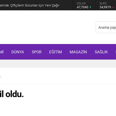
GRAM ALTIN
DOLAR
EURO
mde: Çiftçilerin Sorunları İçin Yeni Çağrı
6.587,65
47,7040
54,9979
Mİ
DÜNYA
SPOR
EĞİTİM
MAGAZİN
SAĞLIK
.
l oldu.