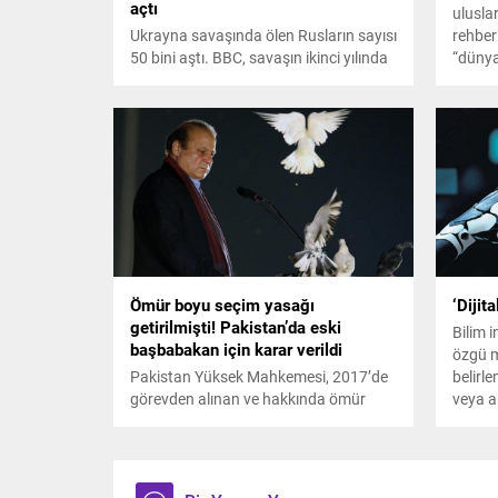
açtı
ulusla
Ukrayna savaşında ölen Rusların sayısı
rehberi
50 bini aştı. BBC, savaşın ikinci yılında
“dünya
ölenlerin sayısında ilk yıla göre yaklaşık
arasın
yüzde 25 arttığını tespit etti.
Ömür boyu seçim yasağı
‘Dijit
getirilmişti! Pakistan’da eski
Bilim i
başbabakan için karar verildi
özgü m
Pakistan Yüksek Mahkemesi, 2017’de
belirl
görevden alınan ve hakkında ömür
veya a
boyu seçim yasağı getirilen Navaz
deneyle
Şerif’in seçim yasağını kaldırdı.
mümkün