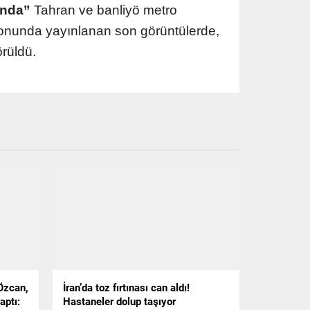
unda”
Tahran ve banliyö metro
zyonunda yayınlanan son görüntülerde,
örüldü.
Özcan,
İran’da toz fırtınası can aldı!
aptı:
Hastaneler dolup taşıyor