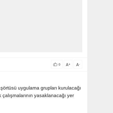
A
A
0
+
-
aşörtüsü uygulama grupları kurulacağı
ek çalışmalarının yasaklanacağı yer