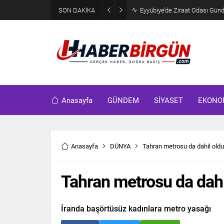
SON DAKİKA
Eyyübiye’de Ziraat Odası Günde
Anasayfa
GÜNDEM
SİYASET
EKONO
Anasayfa
DÜNYA
Tahran metrosu da dahil oldu
Tahran metrosu da dahi
İranda başörtüsüz kadınlara metro yasağı