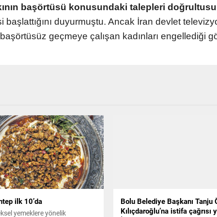
alkının başörtüsü konusundaki talepleri doğrultus
esi başlattığını duyurmuştu. Ancak İran devlet televi
n başörtüsüz geçmeye çalışan kadınları engellediği g
tep ilk 10’da
Bolu Belediye Başkanı Tanju 
Kılıçdaroğlu’na istifa çağrısı y
ksel yemeklere yönelik