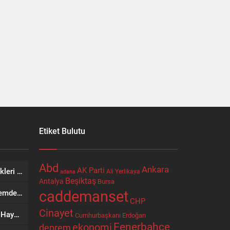
Etiket Bulutu
Abd
Ankara
AK Parti
Etkinliklere Özel İkram Seçenekleri Nostaljik Sokak Lezzetleri’nden
Ali Yerlikaya
adana
Beşiktaş
Antalya
Bursa
caddemanset
Eyyübiye’de Ziraat Odası Gündemde: Çiftçilerin Sorunları İçin Yeni Çağrı
CHP
Cinayet
Bir Şehrin Ticaretinden Sosyal Hayatına Uzanan Yol: Niyazi Cihan
Cumhurbaşkanı Erdoğan
Fenerbahçe
ekonomi
deprem