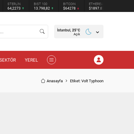
STERLİN
BIST 100
BITCOIN
ETHEREUM
TETHER
64,2273
13.798,82
$64278
$1897.87
$0.9991
İstanbul,
25
°C
Açık
SEKTÖR
YEREL
Anasayfa
Etiket: Volt Typhoon