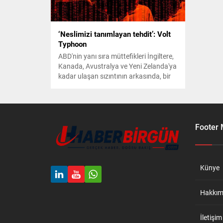
‘Neslimizi tanımlayan tehdit’: Volt
Typhoon
ABD'nin yanı sıra müttefikleri İngiltere,
Kanada, Avustralya ve Yeni Zelanda'ya
kadar ulaşan sızıntının arkasında, bir
süper güç var. İnternete bağlı binlerce
cihazı tehlikeye atan Dev-0391,
2021'den bu yana aktif.
Footer
Künye
Hakkım
İletişim