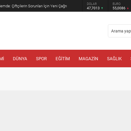
GRAM ALTIN
DOLAR
EURO
mde: Çiftçilerin Sorunları İçin Yeni Çağrı
6.544,76
47,7013
55,0086
Mİ
DÜNYA
SPOR
EĞİTİM
MAGAZİN
SAĞLIK