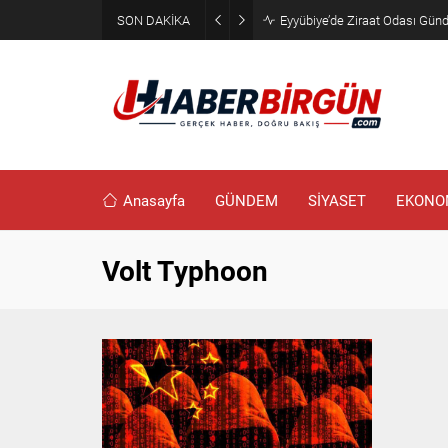
SON DAKİKA
Eyyübiye’de Ziraat Odası Günde
Anasayfa
GÜNDEM
SİYASET
EKONO
Volt Typhoon