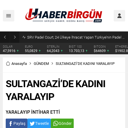
SRV Padel Court, 24 Ülkeye İhracat Yapan Türkiye’nin Padel Kortu Üretim Gücü
DOLAR
EURO
STERLİN
BIST 100
BITCOIN
ETHERE
47,5916
55,0829
64,2043
13.703,13
$64609
$1902.
Anasayfa
GÜNDEM
SULTANGAZİ’DE KADINI YARALAYIP
SULTANGAZİ’DE KADINI
YARALAYIP
YARALAYIP İNTİHAR ETTİ
Paylaş
Tweetle
Gönder