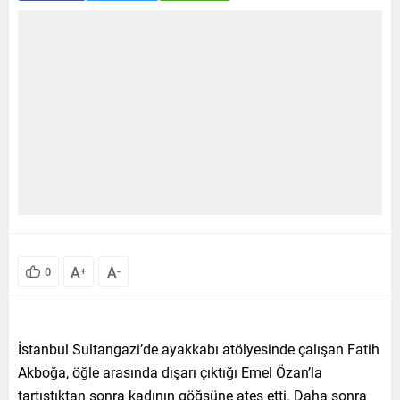
A
A
0
+
-
İstanbul Sultangazi’de ayakkabı atölyesinde çalışan Fatih
Akboğa, öğle arasında dışarı çıktığı Emel Özan’la
tartıştıktan sonra kadının göğsüne ateş etti. Daha sonra