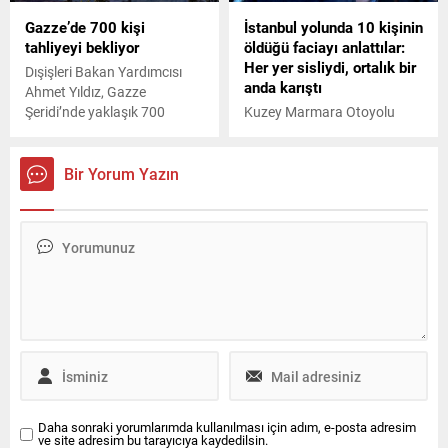
Papa 14. Leo, bu salondan
Gazze’de 700 kişi
İstanbul yolunda 10 kişinin
tüm dünyaya, İsrail'in
tahliyeyi bekliyor
öldüğü faciayı anlattılar:
Filistin'de devam eden
Her yer sisliydi, ortalık bir
soykırımına karşı ve Orta
Dışişleri Bakan Yardımcısı
anda karıştı
Doğu'da barışın inşasına
Ahmet Yıldız, Gazze
yönelik mesajlar verdi.
Şeridi’nde yaklaşık 700
Kuzey Marmara Otoyolu
kişinin Türkiye’ye tahliye için
Sakarya mevkiinde meydana
beklediğini belirterek,
gelen kazada 10 kişi hayatını
“Bunlardan 322’si Türkiye
kaybederken, 59 kişi
Bir Yorum Yazın
Cumhuriyeti, 104’ü KKTC
yaralandı. Kazadan yara
vatandaşı, 214’ü Türk
almadan kurtulanlar korku
vatandaşı yakını Filistinli, 55’i
dolu anları anlattı.
kurum personelimiz” dedi.
Daha sonraki yorumlarımda kullanılması için adım, e-posta adresim
ve site adresim bu tarayıcıya kaydedilsin.