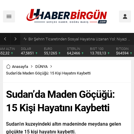
SRV Padel Court, 24 Ülkeye İhracat Yapan Türkiye’nin Padel Kortu Üretim Gücü
DOLAR
EURO
STERLİN
BIST 100
BITCOIN
ETHERE
47,5851
55,1265
64,2466
13.703,13
$64594
$1910.
Anasayfa
DÜNYA
Sudan’da Maden Göçüğü: 15 Kişi Hayatını Kaybetti
Sudan’da Maden Göçüğü:
15 Kişi Hayatını Kaybetti
Sudan’ın kuzeyindeki altın madeninde meydana gelen
göçükte 15 kişi hayatını kaybetti.