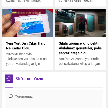
Uzmanlar, naklin körlük
yönelik saldırıları devam
tedavisinde umut ışığı
ederken Cumhurbaşkanı
olduğunu söyledi.
Erdoğan, İsrail'in savaş suçu
işlediğini söyledi ve ekledi:
'Seni savaş suçlusu olarak
dünyaya ilan edeceğiz ve
şimdi bunun hazırlığı
içindeyiz.' Peki hangi suçlar
savaş suçu sayılıyor? Savaş
Yeni Yurt Dışı Çıkış Harcı
Silahı görünce kılıç çekti!
suçu ilan edilmesi ne anlama
Ne Kadar Oldu.
Akılalmaz görüntüler, polis
geliyor? İsrail nasıl savaş
çapraz ateşe aldı
suçlusu ilan edilir? Doç. Dr.
2025 yılı itibarıyla
Emete...
Türkiye’den yurt dışına çıkış
ABD'nin Arizona eyaletinde
yapan vatandaşlar için
polise katana kılıcıyla koşan
uygulanan yurt dışı çıkış
şahsın görüntüleri dünyada
harcı, 710 TL olarak
infial yarattı.
belirlenmiş durumda. 2024
Bir Yorum Yazın
yılında 500 TL olan bu harç,
2025’teki düzenleme ile artış
göstermiştir.