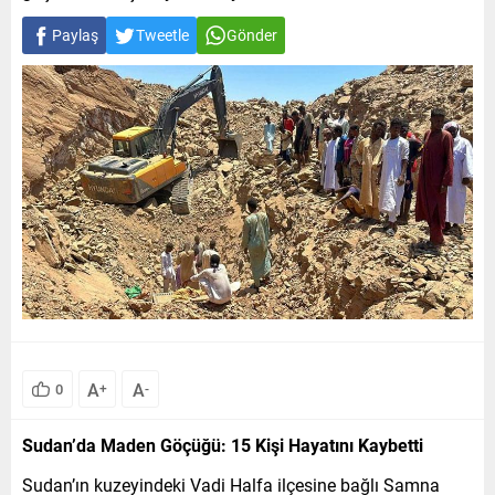
Paylaş
Tweetle
Gönder
A
A
0
+
-
Sudan’da Maden Göçüğü: 15 Kişi Hayatını Kaybetti
Sudan’ın kuzeyindeki Vadi Halfa ilçesine bağlı Samna