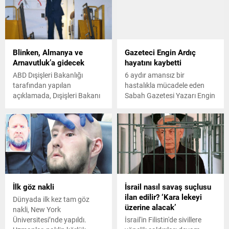
Blinken, Almanya ve
Gazeteci Engin Ardıç
Arnavutluk’a gidecek
hayatını kaybetti
ABD Dışişleri Bakanlığı
6 aydır amansız bir
tarafından yapılan
hastalıkla mücadele eden
açıklamada, Dışişleri Bakanı
Sabah Gazetesi Yazarı Engin
Antony Blinken’in 14-17
Ardıç, tedavi gördüğü
Şubat tarihleri arasında
hastanede hayatını kaybetti.
Almanya ve Arnavutluk’u
ziyaret edeceği duyuruldu.
İlk göz nakli
İsrail nasıl savaş suçlusu
ilan edilir? ‘Kara lekeyi
Dünyada ilk kez tam göz
üzerine alacak’
nakli, New York
Üniversitesi’nde yapıldı.
İsrail'in Filistin'de sivillere