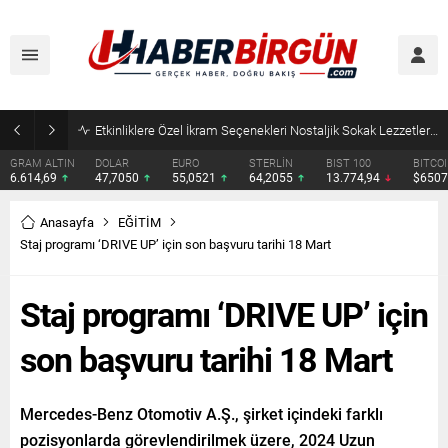
Eyyübiye’de Ziraat Odası Gündemde: Çiftçilerin Sorunları İçin Yeni Çağrı
DOLAR
EURO
STERLİN
BIST 100
BITCOIN
ETHERE
47,7050
55,0521
64,2055
13.774,94
$65077
$1927.
Anasayfa
EĞİTİM
Staj programı ‘DRIVE UP’ için son başvuru tarihi 18 Mart
Staj programı ‘DRIVE UP’ için
son başvuru tarihi 18 Mart
Mercedes-Benz Otomotiv A.Ş., şirket içindeki farklı
pozisyonlarda görevlendirilmek üzere, 2024 Uzun