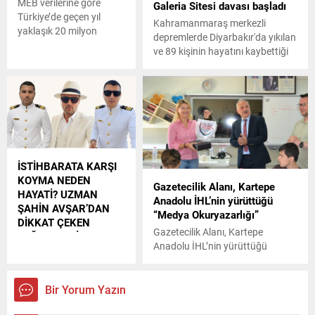
MEB verilerine göre
Galeria Sitesi davası başladı
Türkiye’de geçen yıl
Kahramanmaraş merkezli
yaklaşık 20 milyon
depremlerde Diyarbakır'da yıkılan
öğrenci eğitim aldı. Bu
ve 89 kişinin hayatını kaybettiği
sayının 2.3 milyonu açık
Galeria Sitesi'ne ilişkin aralarında
öğretimde. Bir yılda 608
3 firari müteahhidin de
bin öğrenci açık
bulunduğu 4'ü tutuklu 7 sanığın
öğretime geçti.
yargılanmasına başlandı.
İSTİHBARATA KARŞI
KOYMA NEDEN
Gazetecilik Alanı, Kartepe
HAYATİ? UZMAN
Anadolu İHL’nin yürüttüğü
ŞAHİN AVŞAR’DAN
“Medya Okuryazarlığı”
DİKKAT ÇEKEN
Gazetecilik Alanı, Kartepe
DEĞERLENDİRMELER !
Anadolu İHL’nin yürüttüğü
İstihbarata Karşı Koyma
“Medya Okuryazarlığı”
(İKK), bir devletin veya
organizasyonun kendi
Bir Yorum Yazın
bilgilerini korurken,
hasım istihbarat