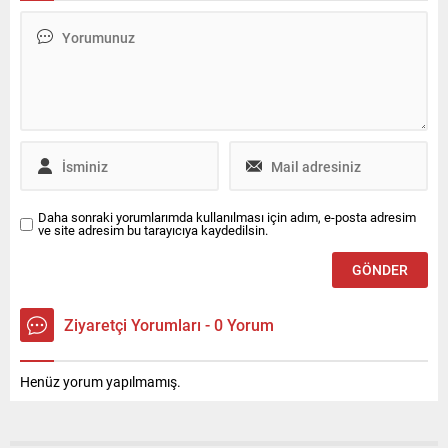
teşkilatlarının bilgi
toplama faaliyetlerini
tespit etme, engelleme,
yanıltma veya etkisiz
hale getirme çabalarını
ifade eder. İKK, aynı
zamanda
“kontrespiyonaj” olarak
da bilinir ve savunma
odaklı bir istihbarat
disiplinidir.
Daha sonraki yorumlarımda kullanılması için adım, e-posta adresim
ve site adresim bu tarayıcıya kaydedilsin.
Ziyaretçi Yorumları - 0 Yorum
Henüz yorum yapılmamış.