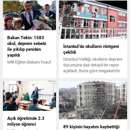
Bakan Tekin: 1583
okul, deprem sebebi
İstanbul’da okulların röntgeni
ile yıkılıp yeniden
çekildi
yapıldı
İstanbul Valiliği, okulların deprem
Milli Eğitim Bakanı Yusuf
durumuna dair detaylı bir rapor
Tekin, 2000 öncesi yapı
açıkladı. Buna göre megakentte
stokumuzun neredeyse
bin 428 okuldan 481’i yıkılıp
tamamını Türkiye
yeniden
genelinde tahkik
yapıldı, 799’u güçlendirildi. Gözde
işlemlerini yapmış
okullardan Pertevniyal ve
bulunmaktayız. Türkiye
Vefa’nın binaları yüzde 10
genelinde 1583 okul,
oranında tamamlandı.
deprem sebebi ile yıkılıp
yeniden yapılmış
Açık öğretimde 2.3
durumda dedi.
milyon öğrenci
89 kişinin hayatını kaybettiği