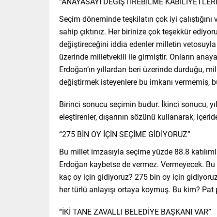
“ANAYASAYI DEĞİŞTİREBİLME KABİLİYETLER
Seçim döneminde teşkilatın çok iyi çalıştığını
sahip çıktınız. Her birinize çok teşekkür ediyo
değiştireceğini iddia edenler milletin vetosuyla
üzerinde milletvekili ile girmiştir. Onların a
Erdoğan’ın yıllardan beri üzerinde durduğu, m
değiştirmek isteyenlere bu imkanı vermemiş, 
Birinci sonucu seçimin budur. İkinci sonucu, yı
eleştirenler, dışarının sözünü kullanarak, içerid
“275 BİN OY İÇİN SEÇİME GİDİYORUZ”
Bu millet imzasıyla seçime yüzde 88.8 katılımla
Erdoğan kaybetse de vermez. Vermeyecek. Bu h
kaç oy için gidiyoruz? 275 bin oy için gidiyoru
her türlü anlayışı ortaya koymuş. Bu kim? Pat
“İKİ TANE ZAVALLI BELEDİYE BAŞKANI VAR”