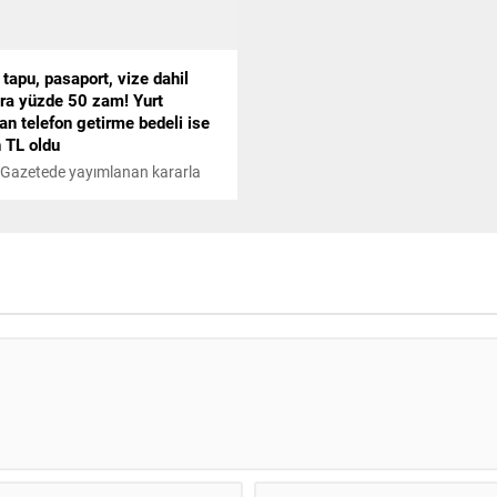
 tapu, pasaport, vize dahil
ara yüzde 50 zam! Yurt
an telefon getirme bedeli ise
 TL oldu
Gazetede yayımlanan kararla
 tapu, pasaport, vize, diploma ve
 harçları dahil maktu harçlara
50 oranında zam yapıldı. Yurt
an yolcu beraberinde getirilen
ların izin harcı ise 20 bin TL