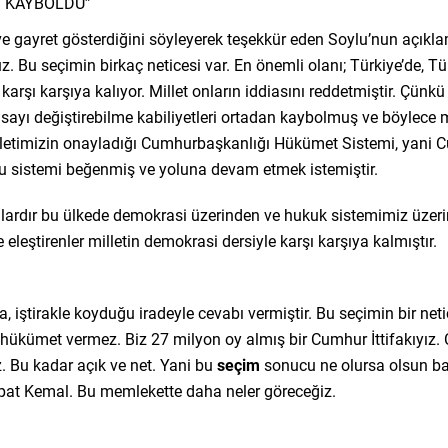
İ KAYBOLDU”
 ve gayret gösterdiğini söyleyerek teşekkür eden Soylu’nun açıkl
ruz. Bu seçimin birkaç neticesi var. En önemli olanı; Türkiye’de
 karşı karşıya kalıyor. Millet onların iddiasını reddetmiştir. Çün
nayasayı değiştirebilme kabiliyetleri ortadan kaybolmuş ve böyle
illetimizin onayladığı Cumhurbaşkanlığı Hükümet Sistemi, yani 
bu sistemi beğenmiş ve yoluna devam etmek istemiştir.
llardır bu ülkede demokrasi üzerinden ve hukuk sistemimiz üzerin
e eleştirenler milletin demokrasi dersiyle karşı karşıya kalmıştır.
, iştirakle koyduğu iradeyle cevabı vermiştir. Bu seçimin bir neti
ükümet vermez. Biz 27 milyon oy almış bir Cumhur İttifakıyız
z. Bu kadar açık ve net. Yani bu
seçim
sonucu ne olursa olsun baş
 pat Kemal. Bu memlekette daha neler göreceğiz.