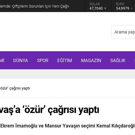
GRAM ALTIN
DOLAR
EURO
mde: Çiftçilerin Sorunları İçin Yeni Çağrı
6.587,65
47,7040
54,9979
Mİ
DÜNYA
SPOR
EĞİTİM
MAGAZİN
SAĞLIK
zür’ çağrısı yaptı
ş’a ‘özür’ çağrısı yaptı
i Ekrem İmamoğlu ve Mansur Yavaşın seçimi Kemal Kılıçdaroğl