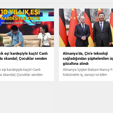
lık eşi kardeşiyle kaçtı! Canlı
Almanya’da, Çin’e teknoloji
da skandal; Çocuklar senden
sağladığından şüphelenilen üç
gözaltına alındı
ık eşi kardeşiyle kaçtı! Canlı
Almanya İçişleri Bakanı Nancy F
a skandal; Çocuklar senden
hükümetin iş, sanayi ve bilim
sektörlerinde 'Çin casusluğunun
oluşturduğu ciddi tehdidi' yakın
takip ettiğini söyledi.