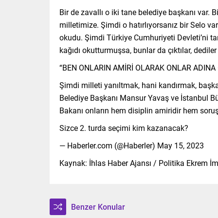
Bir de zavallı o iki tane belediye başkanı var. B
milletimize. Şimdi o hatırlıyorsanız bir Selo v
okudu. Şimdi Türkiye Cumhuriyeti Devleti’ni tan
kağıdı okutturmuşsa, bunlar da çıktılar, dediler 
“BEN ONLARIN AMİRİ OLARAK ONLAR ADINA
Şimdi milleti yanıltmak, hani kandırmak, başka
Belediye Başkanı Mansur Yavaş ve İstanbul Büyü
Bakanı onların hem disiplin amiridir hem soruşt
Sizce 2. turda seçimi kim kazanacak?
— Haberler.com (@Haberler) May 15, 2023
Kaynak: İhlas Haber Ajansı / Politika Ekrem
Benzer Konular