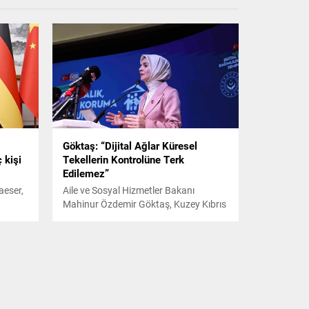
Göktaş: “Dijital Ağlar Küresel
 kişi
Tekellerin Kontrolüne Terk
Edilemez”
aeser,
Aile ve Sosyal Hizmetler Bakanı
Mahinur Özdemir Göktaş, Kuzey Kıbrıs
Türk Cumhuriyeti'nde (KKTC)
dan
düzenlenen 'Ekranın Ötesi: Dijital
Zorbalık, Bağımlılık ve Koruma
Sempozyumu'nun açılışında yaptığı
konuşmada, dijital dünyanın riskleriyle
mücadelenin küresel ölçekte güçlü bir
seferberlik ruhu gerektirdiğini