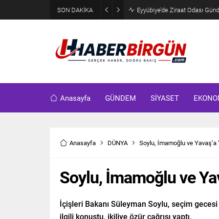
SON DAKİKA
Eyyübiye’de Ziraat Odası Günde
Anasayfa
GÜNDEM
SİYASET
EKONO
Anasayfa
DÜNYA
Soylu, İmamoğlu ve Yavaş’a ‘ö
Soylu, İmamoğlu ve Yava
İçişleri Bakanı Süleyman Soylu, seçim geces
ilgili konuştu, ikiliye özür çağrısı yaptı.