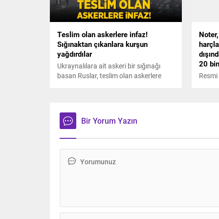
olmadan esirleri geri alamayacaklar
dedi.
Teslim olan askerlere infaz!
Noter,
Sığınaktan çıkanlara kurşun
harçl
yağdırdılar
dışınd
20 bin
Ukraynalılara ait askeri bir sığınağı
basan Ruslar, teslim olan askerlere
Resmi 
kurşun yağdırdı. Anbean kameraya
noter,
yansıyan gelişmeyi Kiev yönetimi
trafik
savaş suçu olarak nitelendirdi.
yüzde 
dışınd
Bir Yorum Yazın
telefon
oldu.