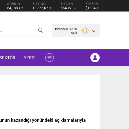
STERLİN
BIST 100
BITCOIN
ETHEREUM
TETHER
64,1883
13.866,67
$64361
$1904.19
$0.9992
İstanbul,
26
°C
Açık
SEKTÖR
YEREL
unun kazandığı yönündeki açıklamalarıyla