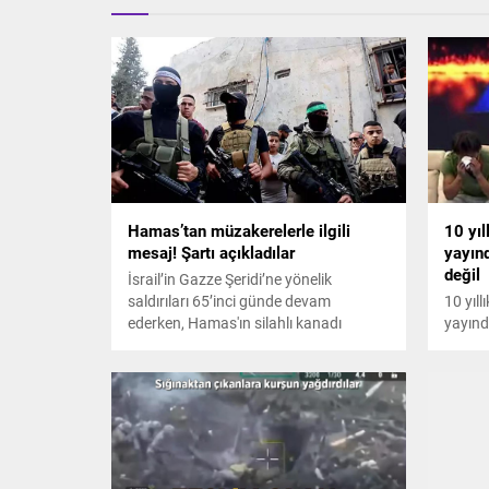
Hamas’tan müzakerelerle ilgili
10 yıl
mesaj! Şartı açıkladılar
yayın
değil
İsrail’in Gazze Şeridi’ne yönelik
saldırıları 65’inci günde devam
10 yıll
ederken, Hamas'ın silahlı kanadı
yayınd
İzzeddin el-Kassam Tugayları Sözcüsü
değil
Ebu Ubeyde, sesli mesaj yayınladı.
İzzeddin el-Kassam Tugayları Sözcüsü
Ebu Ubeyde yaptığı açıklamada, Gazze
Şeridi’ndeki İsrailli esirlere değinerek,
Netanyahu, Gallant ve savaş
kabinesindeki diğerleri müzakereler