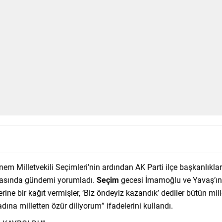
m Milletvekili Seçimleri’nin ardından AK Parti ilçe başkanlıkla
sırasında gündemi yorumladı.
Seçim
gecesi İmamoğlu ve Yavaş’ın
erine bir kağıt vermişler, ‘Biz öndeyiz kazandık’ dediler bütün mil
dına milletten özür diliyorum” ifadelerini kullandı.