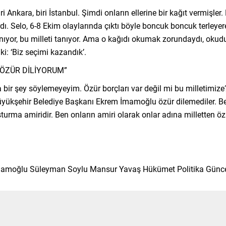
iri Ankara, biri İstanbul. Şimdi onların ellerine bir kağıt vermişler
ardı. Selo, 6-8 Ekim olaylarında çıktı böyle boncuk boncuk terleye
ıyor, bu milleti tanıyor. Ama o kağıdı okumak zorundaydı, okudu. 
ki: ‘Biz seçimi kazandık’.
 ÖZÜR DİLİYORUM”
 bir şey söylemeyeyim. Özür borçları var değil mi bu milletimize
kşehir Belediye Başkanı Ekrem İmamoğlu özür dilemediler. Ben on
urma amiridir. Ben onların amiri olarak onlar adına milletten öz
 İmamoğlu Süleyman Soylu Mansur Yavaş Hükümet Politika Günce