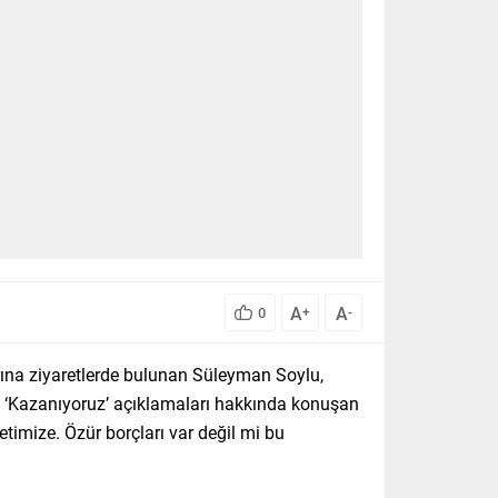
A
A
0
+
-
rına ziyaretlerde bulunan Süleyman Soylu,
 ‘Kazanıyoruz’ açıklamaları hakkında konuşan
letimize. Özür borçları var değil mi bu