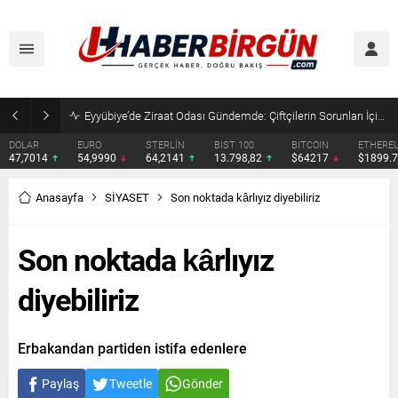
Eyyübiye’de Ziraat Odası Gündemde: Çiftçilerin Sorunları İçin Yeni Çağrı
DOLAR
EURO
STERLİN
BIST 100
BITCOIN
ETHERE
47,7014
54,9990
64,2141
13.798,82
$64217
$1899.
Anasayfa
SİYASET
Son noktada kârlıyız diyebiliriz
Son noktada kârlıyız
diyebiliriz
Erbakandan partiden istifa edenlere
Paylaş
Tweetle
Gönder