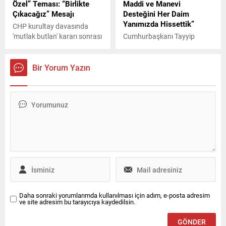
Özel” Teması: “Birlikte
Maddi ve Manevi
bakımından memnuniyet
Çıkacağız” Mesajı
Desteğini Her Daim
vericidir dedi.
Yanımızda Hissettik”
CHP kurultay davasında
'mutlak butlan' kararı sonrası
Cumhurbaşkanı Tayyip
Kemal Kılıçdaroğlu'nun
Erdoğan, “İpek Yolu'nun
konutunun önünde açıklama
günümüzdeki karşılığı olan
yapan Kılıçdaroğlu'nun
Hazar Geçişli Doğu-Batı Orta
Bir Yorum Yazın
avukatı Celal Çelik, Sayın
Koridoru'nun ehemmiyeti her
Genel Başkanımız CHP'de
geçen gün daha iyi
kaosun engellenmesi
anlaşılıyor” dedi.
kapsamında birazdan Sayın
Özgür Özel'i arayacak ve
CHP'nin bu durumdan
birlikte el ele, müzakere
ederek çıkması kapsamında
gerekli çalışmalara
başlayacağını ifade edecek
dedi.
Daha sonraki yorumlarımda kullanılması için adım, e-posta adresim
ve site adresim bu tarayıcıya kaydedilsin.