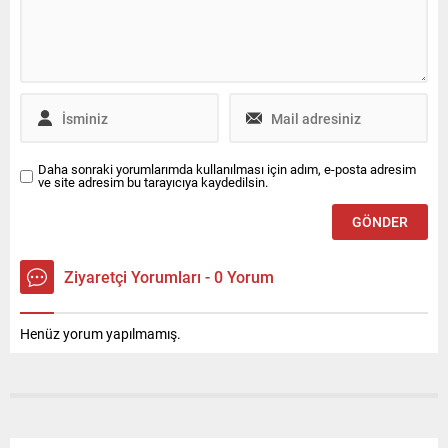
medya hesabından yapılan
demişler, kasktan
fotoğraflı paylaşımda
duymamışız" yazdığı
"Gariban olmak, şaibeli
görüldü.
olmaktan iyidir. Malatya İl
Başkanlığımız dimdik
ayakta!" ifadeleri yer aldı.
Daha sonraki yorumlarımda kullanılması için adım, e-posta adresim
ve site adresim bu tarayıcıya kaydedilsin.
Ziyaretçi Yorumları - 0 Yorum
Henüz yorum yapılmamış.