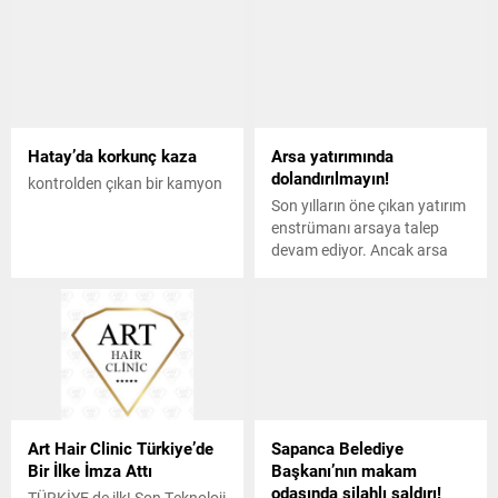
Hatay’da korkunç kaza
Arsa yatırımında
dolandırılmayın!
kontrolden çıkan bir kamyon
Son yılların öne çıkan yatırım
enstrümanı arsaya talep
devam ediyor. Ancak arsa
yatırımı yaparken
dolandırılmamak için çok
dikkatli olunması konusunda
uzmanlar uyarıyor...
Art Hair Clinic Türkiye’de
Sapanca Belediye
Bir İlke İmza Attı
Başkanı’nın makam
odasında silahlı saldırı!
TÜRKİYE de ilk! Son Teknoloji