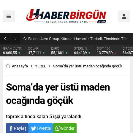
Falcon Aero Group, Küresel Havacılık Tedarik Zincirinde Türkiye’den Dünyaya Açılıyor
GRAM ALTIN
DOLAR
EURO
STERLİN
BIST 100
BITCO
6.660,55
47,7111
55,1881
64,4139
13.779,39
$648
Anasayfa
YEREL
Soma’da yer üstü maden ocağında göçük
Soma’da yer üstü maden
ocağında göçük
toprak altında kalan 5 işçi yaralandı.
Paylaş
Tweetle
Gönder