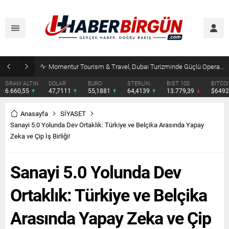
Erdoğan, Suudi Arabistan’da Muhammed Bin Selman ve Şahbaz Şerif ile Görüşecek
DOLAR
EURO
STERLİN
BIST 100
BITCOIN
ETHERE
47,7111
55,1881
64,4139
13.779,39
$64929
$1914.
Anasayfa
SİYASET
Sanayi 5.0 Yolunda Dev Ortaklık: Türkiye ve Belçika Arasında Yapay
Zeka ve Çip İş Birliği!
Sanayi 5.0 Yolunda Dev
Ortaklık: Türkiye ve Belçika
Arasında Yapay Zeka ve Çip