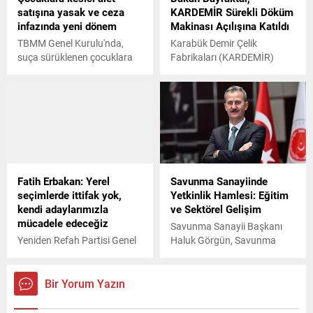
satışına yasak ve ceza
KARDEMİR Sürekli Döküm
dışı çalıştım ama hiçbir
infazında yeni dönem
Makinası Açılışına Katıldı
faydası yok. Emekliliğiniz
başlamıyor, sağlık sigortanız
TBMM Genel Kurulu'nda,
Karabük Demir Çelik
olmuyor, güvenceniz
suça sürüklenen çocuklara
Fabrikaları (KARDEMİR)
olmuyor dedi.
ilişkin düzenlemeleri de
Sürekli Döküm Makinası
içeren 'Çocuk Koruma
açılış törenine katılan Enerji
Kanunu ile Bazı Kanunlarda
ve Tabii Kaynaklar Bakanı
Değişiklik Yapılmasına Dair
Alparslan Bayraktar, Filyos
Kanun Teklifi'nin 6 maddesi
Limanı’nın bölge lojistiğine
daha kabul edildi.
katkı sağlayacağını
belirterek, “Hedeflerimizden
bir tanesi 3 Nisan'ı ‘Türkiye
Fatih Erbakan: Yerel
Savunma Sanayiinde
Sanayi Günü’, 'Milli Sanayi
seçimlerde ittifak yok,
Yetkinlik Hamlesi: Eğitim
Günü' ilan etmek. Bunun da
kendi adaylarımızla
ve Sektörel Gelişim
KARDEMİR'e yakışacağına,
mücadele edeceğiz
Karabük'e yakışacağına
Savunma Sanayii Başkanı
inanıyorum” dedi.
Yeniden Refah Partisi Genel
Haluk Görgün, Savunma
Başkanı Fatih Erbakan,
Sanayii Akademi
önümüzdeki yıl yapılacak
bünyesindeki eğitim içerikleri;
yerel seçimlerle ilgili dikkat
sektör profesyonelleri,
Bir Yorum Yazın
çeken açıklamalar yaptı.
sahada derin deneyime
Milletvekili seçimlerine kendi
sahip eğitmenler ve