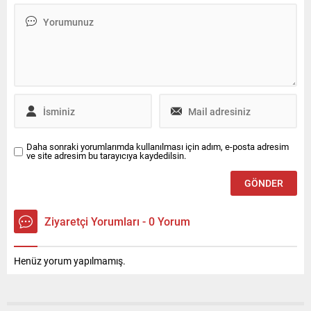
listelerinden girip 5 vekil
üniversitelerimizin kıymetli
çıkaran Yeniden Refah
akademisyenlerinin güçlü
Partisinin lideri, "Türkiyede
uyumuyla geliştirilmektedir
bütün illerde bütün ilçelerde
dedi.
kendi adaylarımızla
seçimlere girme niyetindeyiz.
Yerel seçimlerde şu an için
herhangi bir ittifak söz
konusu değil....
Daha sonraki yorumlarımda kullanılması için adım, e-posta adresim
ve site adresim bu tarayıcıya kaydedilsin.
Ziyaretçi Yorumları - 0 Yorum
Henüz yorum yapılmamış.