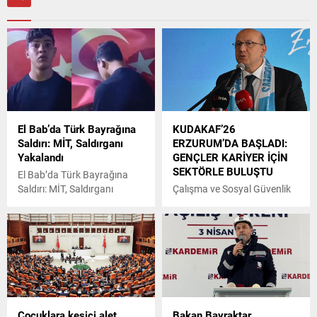
El Bab’da Türk Bayrağına
KUDAKAF’26
Saldırı: MİT, Saldırganı
ERZURUM’DA BAŞLADI:
Yakalandı
GENÇLER KARİYER İÇİN
SEKTÖRLE BULUŞTU
El Bab’da Türk Bayrağına
Saldırı: MİT, Saldırganı
Çalışma ve Sosyal Güvenlik
Yakalandı
Bakan Yardımcısı Lütfihak
Alpkan, kurumsallaşan
ekonomiyle kayıt dışı
istihdamın düştüğünü
belirterek, Gençlerimize
tavsiyem; biz çalıştık siz
çalışmayın, kayıt dışı
çalışmayın. Ben de 1980-
Çocuklara kesici alet
Bakan Bayraktar,
90'larda öğrenciyken kayıt