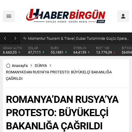
Momentur Tourism & Travel, Dubai Turizminde Güçlü Operasyon Ağıyla Fark Yaratıyor
DOLAR
EURO
STERLİN
BIST 100
BITCOIN
ETHER
47,7111
55,1881
64,4139
13.779,39
$64949
$1915
Anasayfa
DÜNYA
ROMANYA’DAN RUSYA’YA PROTESTO: BÜYÜKELÇİ BAKANLIĞA
ÇAĞRILDI
ROMANYA’DAN RUSYA’YA
PROTESTO: BÜYÜKELÇİ
BAKANLIĞA ÇAĞRILDI