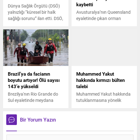
kaybetti
yapılmaktadır" ifadelerine yer
Dünya Sağlık Örgütü (DSÖ)
verildi.
yalnızlığı “küresel bir halk
Avusturalya’nın Queensland
sağlığı sorunu” ilan etti. DSÖ,
eyaletinde çıkan orman
yalnızlık sorunuyla mücadele
yangınında 11 hektar alan
için 11 kişilik uluslararası bir
küle dönerken 2 kişi yaşamını
komisyon kurdu
yitirdi.
Brazil’ya da facianın
Muhammed Yakut
boyutu artıyor! Ölü sayısı
hakkında kırmızı bülten
143’e yükseldi
talebi
Brezilya'nın Rio Grande do
Muhammed Yakut hakkında
Sul eyaletinde meydana
tutuklanmasına yönelik
gelen selde hayatını
yakalama kararı çıkarıldı
kaybedenlerin sayısı 143'e
yükseldi.
Bir Yorum Yazın