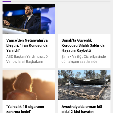
Vance’den Netanyahu’ya
Şırnak’ta Güvenlik
Eleştiri: “İran Konusunda
Korucusu Silahlı Saldırıda
Yanıldı!”
Hayatını Kaybetti
ABD Başkan Yardımcısı JD
Şırnak Valiliği, Cizre ilçesinde
Vance, İsrail Başbakanı
dün akşam saatlerinde
Binyamin Netanyahu'nun
otomobilinde uğradığı silahlı
bazı konularda yanıldığını
saldırıda hayatını kaybeden
belirterek, İsrail ile kimi
güvenlik korucusu Mustafa
zaman uyuşmayan
Erdem ile ilgili yapılan ilk
çıkarlarımız var dedi.
incelemede olayın terör
saldırısı olduğunun
değerlendirildiğini belirtti.
Valilikten yapılan
‘Yalnızlık 15 sigaranın
Avustralya’da orman kül
açıklamada, "Olay ile ilgili çok
zararına bedel’
oldu! 2 kişi hayatını
yönlü tahkikat