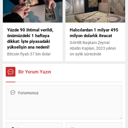
oranında, yıllık ise yüzde 48,1
oranında azalarak 5 milyar
dolar olarak gerçekleşmiştir
dedi.
Yüzde 90 ihtimal verildi,
Halıcılardan 1 milyar 495
önümüzdeki 1 haftaya
milyon dolarlık ihracat
dikkat: İşte piyasadaki
GAHİB Başkanı Zeynal
yükselişin ana nedeni!
Abidin Kaplan, 2023 yılının
Bitcoin fiyatı 37 bin dolar
on aylık sürecinde
seviyesini görerek 1.5 yılın en
Gaziantep'ten toplam 1
yüksek seviyesini test etti.
milyar 495 milyon 663 bin
Özellikle piyasadaki son
dolarlık makine halısı ihracatı
Bir Yorum Yazın
beklentiler sert yükselişi
gerçekleştirildiğini, bu
beraberinde getirdi.
süreçte Türkiye genelinden
Bitcoin’de bu hafta çok kritik.
ise 2 milyar 230 milyon 646
Peki fiyatı etkileyen gelişme
bin dolarlık ihracat yapıldığını
ne? İşte detaylar...
açıkladı.