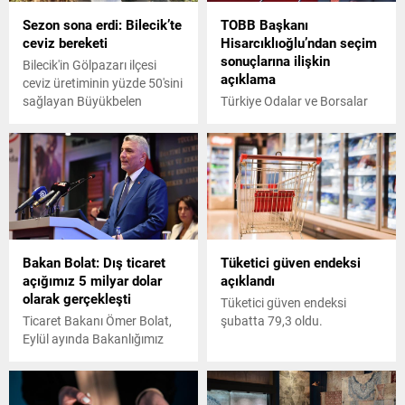
Sezon sona erdi: Bilecik’te
TOBB Başkanı
ceviz bereketi
Hisarcıklıoğlu’ndan seçim
sonuçlarına ilişkin
Bilecik'in Gölpazarı ilçesi
açıklama
ceviz üretiminin yüzde 50'sini
sağlayan Büyükbelen
Türkiye Odalar ve Borsalar
köyündeki bahçelerde
Birliği (TOBB) Başkanı M.
yetiştirdikleri cevizleri
Rifat Hisarcıklıoğlu,
toplayan üreticiler bu yıl yaş
“Sonuçları ülkemize ve
cevizi kilosu 17-18 lira
milletimize hayırlı olsun.
arasından toptan sattı. Köye
Sandığa gidip oyunu
başta Eskişehir, Bursa, İzmit,
kullanan, ülkemizin
Adapazarı olmak üzere
geleceğine ve demokrasiye
Türkiye'nin dört bir yanından
sahip çıkan herkese teşekkür
Bakan Bolat: Dış ticaret
Tüketici güven endeksi
gelen toptancılar,
ediyorum” dedi.
açığımız 5 milyar dolar
açıklandı
kabuğundan ayrılmamış yaş
olarak gerçekleşti
cevizleri bir günde satın aldı.
Tüketici güven endeksi
Ticaret Bakanı Ömer Bolat,
şubatta 79,3 oldu.
Eylül ayında Bakanlığımız
geçici dış ticaret istatistikleri
kapsamında dış ticaret
açığımız aylık yüzde 42,4