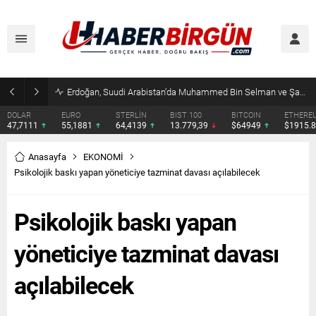
Erdoğan, Suudi Arabistan’da Muhammed Bin Selman ve Şahbaz Şerif ile Görüşecek
DOLAR
EURO
STERLİN
BIST 100
BITCOIN
ETHERE
47,7111
55,1881
64,4139
13.779,39
$64949
$1915.
Anasayfa
EKONOMİ
Psikolojik baskı yapan yöneticiye tazminat davası açılabilecek
Psikolojik baskı yapan
yöneticiye tazminat davası
açılabilecek