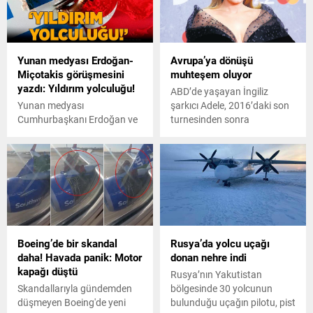
sırasında, sayısız tehlike
vurarak devirmiştir. Hesap
bekliyor.
uzmanıyım diye övünenler
dimyata pirince giderken
evlerindeki 40
Yunan medyası Erdoğan-
Avrupa’ya dönüşü
milletvekilinden de olmuştur
Miçotakis görüşmesini
muhteşem oluyor
dedi.
yazdı: Yıldırım yolculuğu!
ABD’de yaşayan İngiliz
Yunan medyası
şarkıcı Adele, 2016’daki son
Cumhurbaşkanı Erdoğan ve
turnesinden sonra
Yunanistan Başbakanı
Avrupa’daki ilk konserini
Miçotakis arasında
Almanya’nın Münih kentinde
gerçekleşecek görüşmenin
verecek.
detaylarını yazdı.
Boeing’de bir skandal
Rusya’da yolcu uçağı
daha! Havada panik: Motor
donan nehre indi
kapağı düştü
Rusya’nın Yakutistan
Skandallarıyla gündemden
bölgesinde 30 yolcunun
düşmeyen Boeing'de yeni
bulunduğu uçağın pilotu, pist