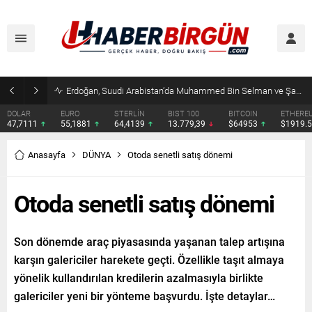
Erdoğan, Suudi Arabistan’da Muhammed Bin Selman ve Şahbaz Şerif ile Görüşecek
DOLAR
EURO
STERLİN
BIST 100
BITCOIN
ETHERE
47,7111
55,1881
64,4139
13.779,39
$64953
$1919.
Anasayfa
DÜNYA
Otoda senetli satış dönemi
Otoda senetli satış dönemi
Son dönemde araç piyasasında yaşanan talep artışına
karşın galericiler harekete geçti. Özellikle taşıt almaya
yönelik kullandırılan kredilerin azalmasıyla birlikte
galericiler yeni bir yönteme başvurdu. İşte detaylar…