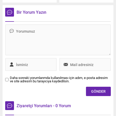
kriz uçaklarından birinde
yerine havaalanının yan
kalkış esnasında motor
tarafındaki donan nehre iniş
kapağının düşmesiyle çıktı.
yaptı.
Bir Yorum Yazın
Daha sonraki yorumlarımda kullanılması için adım, e-posta adresim
ve site adresim bu tarayıcıya kaydedilsin.
Ziyaretçi Yorumları - 0 Yorum