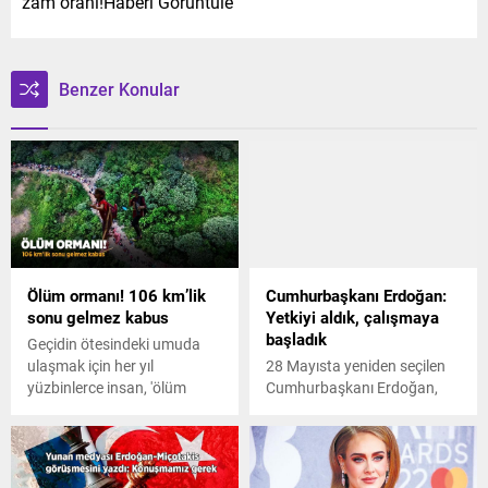
zam oranı!Haberi Görüntüle
Benzer Konular
Ölüm ormanı! 106 km’lik
Cumhurbaşkanı Erdoğan:
sonu gelmez kabus
Yetkiyi aldık, çalışmaya
başladık
Geçidin ötesindeki umuda
ulaşmak için her yıl
28 Mayısta yeniden seçilen
yüzbinlerce insan, 'ölüm
Cumhurbaşkanı Erdoğan,
ormanı'ndaki yolculuğa
yetkiyi aldığı andan itibaren
mecbur kalıyor. 106
çalışmalara başlandığını
kilometre boyunca devam
söyledi. Erdoğan, Millet
eden sonu gelmez kabus
kumar masasına tekmeyi