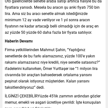
Oto galericilerde senetle araba satışı artınca haliyle bu da
fiyatlara yansıdı. Mesela bu aracın şu anki fiyatı 750 bin
lira. Ama siz bu aracı senetle almak istediğinizde
minimum 12 ay vade veriliyor ve 1 yıl sonra aracın
fiyatının ne kadar artacağı belli olmadığı için de araç en
az yüzde 50 yüzde 60 daha fazla bir fiyata satılıyor.
Haberin Devamı
Firma yetkililerinden Mahmut Şahin, “Yaptığınız
senetlerde de bu farkı alamazsınız, yüzde 100’e yakın
rakamı alamazsanız niye kredili, niye senetle satasınız?”
ifadelerini kullanırken, Ömer Yurttaşer ise “1 milyon lira
civarında bir araçtan bahsedersek ortalama yarısını
peşinat olarak istiyoruz müşteriden. Kalan yarısını
taksitlendiriyoruz” dedi.
İLGİNİZİ ÇEKEBİLİRYüzde 45’lik zammın ardından gözler
memur, emekli ve asgari ücretliye çevrildi: İşte konuşulan