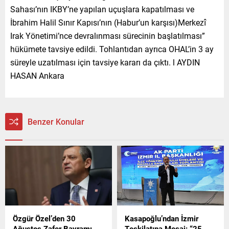
Sahası’nın IKBY’ne yapılan uçuşlara kapatılması ve
İbrahim Halil Sınır Kapısı’nın (Habur’un karşısı)Merkezî
Irak Yönetimi’nce devralınması sürecinin başlatılması”
hükümete tavsiye edildi. Tohlantıdan ayrıca OHAL’in 3 ay
süreyle uzatılması için tavsiye kararı da çıktı. l AYDIN
HASAN Ankara
Benzer Konular
Özgür Özel’den 30
Kasapoğlu’ndan İzmir
Ağustos Zafer Bayramı
Teşkilatına Mesaj: “25