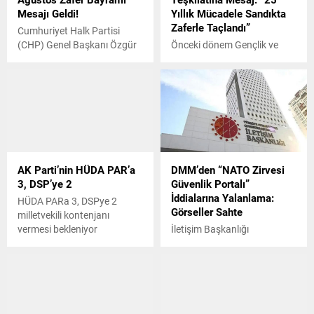
Mesajı Geldi!
Yıllık Mücadele Sandıkta
Zaferle Taçlandı”
Cumhuriyet Halk Partisi
(CHP) Genel Başkanı Özgür
Önceki dönem Gençlik ve
Özel, 30 Ağustos Zafer
Spor Bakanı, AK Parti İzmir
Bayramı dolayısıyla sosyal
milletvekili Dr. Mehmet
medya hesabı X üzerinden
Kasapoğlu AK Parti İzmir İl
dikkat çekici bir mesaj
Başkanlığı tarafından
paylaştı.
düzenlenen “İlçe Yönetim
Kurulu üyeleri ve Mahalle
Başkanları Toplantısı’nda bir
konuşma yaptı.
AK Parti’nin HÜDA PAR’a
DMM’den “NATO Zirvesi
3, DSP’ye 2
Güvenlik Portalı”
İddialarına Yalanlama:
HÜDA PARa 3, DSPye 2
Görseller Sahte
milletvekili kontenjanı
vermesi bekleniyor
İletişim Başkanlığı
Dezenformasyonla
Mücadele Başkanlığı (DMM),
üzerinde ‘NATO Zirvesi
Güvenlik Koordinasyon
Merkezi’ ibaresi bulunan,
‘öncelikli kurum çalışanları