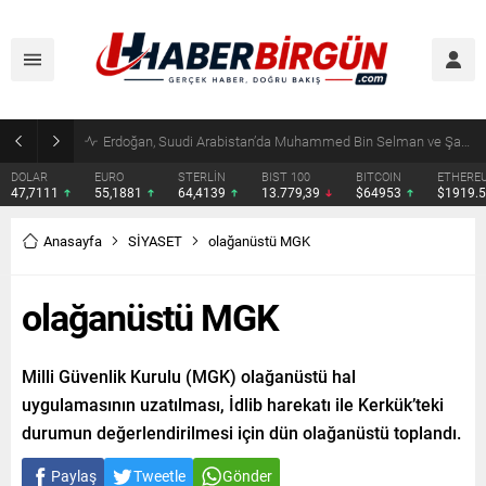
Erdoğan, Suudi Arabistan’da Muhammed Bin Selman ve Şahbaz Şerif ile Görüşecek
DOLAR
EURO
STERLİN
BIST 100
BITCOIN
ETHERE
47,7111
55,1881
64,4139
13.779,39
$64953
$1919.
Anasayfa
SİYASET
olağanüstü MGK
olağanüstü MGK
Milli Güvenlik Kurulu (MGK) olağanüstü hal
uygulamasının uzatılması, İdlib harekatı ile Kerkük’teki
durumun değerlendirilmesi için dün olağanüstü toplandı.
Paylaş
Tweetle
Gönder