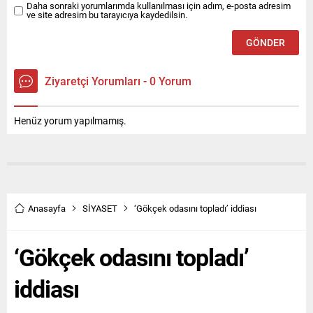
Daha sonraki yorumlarımda kullanılması için adım, e-posta adresim
vesikasıdır" ifadesini kullandı.
ve site adresim bu tarayıcıya kaydedilsin.
Ziyaretçi Yorumları - 0 Yorum
Henüz yorum yapılmamış.
Anasayfa
SİYASET
‘Gökçek odasını topladı’ iddiası
‘Gökçek odasını topladı’
iddiası