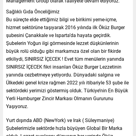
Management Group olarak faaliyete devam ediyoruz.
Sağlıklı Gıda Önceliğimiz
Bu süreçte elde ettiğimiz bilgi ve birikimi yeme-içme,
hizmet sektörüne taşıyarak 2016 yılında ilk Öküz Burger
şubesini Çanakkale ve Isparta’da hayata geçirdik.
Şubelerin Yoğun ilgi görmesinde lezzet düşkünlerinin
büyük rolü olduğu gibi markamıza özel olan bir fikirde
etkiliydi, SINIRSIZ İÇECEK ! Evet tüm menülerin yanında
SINIRSIZ İÇECEK fikri insanları Öküz Burger Lezzetinin
yanında cezbetmeye yetiyordu. Dünyadaki salgına ve
Ülkedeki genel krize rağmen 2022 yılı itibariyle 53 şube ile
sektördeki yerimizi göstermiş olduk. Türkiye’nin En Büyük
Yerli Hamburger Zincir Markası Olmanın Gururunu
Yaşıyoruz.
Yurt dışında ABD (NewYork) ve Irak ( Süleymaniye)
Şubelerimizle sektörde hızla büyüyen Global Bir Marka
olduk. Lezzet avcılarını dünyanın her yerinde Öküz