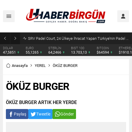
SRV Padel Court, 24 Ülkeye İhracat Yapan Türkiye’nin Padel Kortu Üretim Gücü
DOLAR
EURO
STERLİN
BIST 100
BITCOIN
ETHERE
47,5851
55,1265
64,2466
13.703,13
$64594
$1910.
Anasayfa
YEREL
ÖKÜZ BURGER
ÖKÜZ BURGER
ÖKÜZ BURGER ARTIK HER YERDE
Paylaş
Tweetle
Gönder