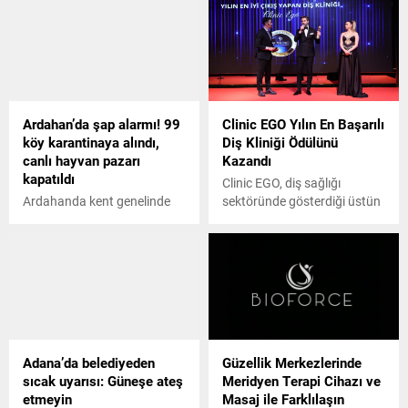
sektöründe de deneyim
sahibi olan Onur, bu alanda
başarılı bir iş adamı olarak
tanınmaktadır. Dijital
pazarlama dünyasında
uzmanlaşan Onur, özellikle
Ardahan’da şap alarmı! 99
Clinic EGO Yılın En Başarılı
sosyal medya stratejileri,
köy karantinaya alındı,
Diş Kliniği Ödülünü
dijital reklamcılık ve içerik
canlı hayvan pazarı
Kazandı
pazarlaması konularında
kapatıldı
derin bir...
Clinic EGO, diş sağlığı
Ardahanda kent genelinde
sektöründe gösterdiği üstün
artış gösteren şap hastalığı
performansla dikkatleri
nedeniyle 99 köyde
üzerine çekmeye devam
karantina uygulaması
ediyor. Son olarak, kliniğin
başlatıldı. Hayvan
başarıları, prestijli Altın İnci
hareketlerini önlemek
Ödül Gecesi’nde takdir gördü
amacıyla Ardahan Canlı
ve Clinic EGO, yılın en iyi çıkış
Hayvan Pazarı da geçici
yapan diş kliniği ödülünü
süreliğine kapatıldı.
kazandı. Ödül töreni,
Adana’da belediyeden
Güzellik Merkezlerinde
İstanbul’un gözde
sıcak uyarısı: Güneşe ateş
Meridyen Terapi Cihazı ve
mekanlarından biri olan
etmeyin
Masaj ile Farklılaşın
Lazzoni Hotel’de gerçekleşti.