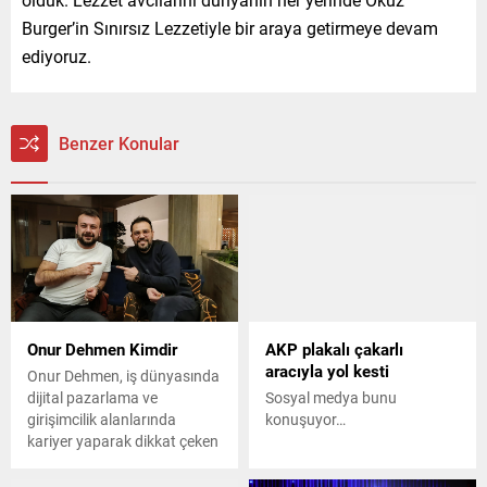
Burger’in Sınırsız Lezzetiyle bir araya getirmeye devam
ediyoruz.
Benzer Konular
Onur Dehmen Kimdir
AKP plakalı çakarlı
aracıyla yol kesti
Onur Dehmen, iş dünyasında
dijital pazarlama ve
Sosyal medya bunu
girişimcilik alanlarında
konuşuyor…
kariyer yaparak dikkat çeken
bir isimdir. Aynı zamanda
network marketing