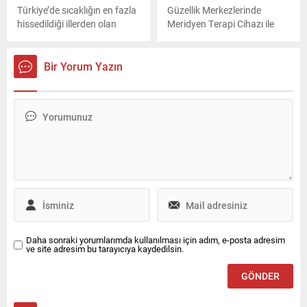
Clinic EGO adına ödülü...
Türkiye’de sıcaklığın en fazla
Güzellik Merkezlerinde
hissedildiği illerden olan
Meridyen Terapi Cihazı ile
Adana’da Seyhan Belediyesi,
Farklılaşın
vatandaşlara sıcak havalar
karşısında anonsta bulundu.
Bir Yorum Yazın
Belediye vatandaşlardan
güneşe ateş etmemelerini
istedi.
Daha sonraki yorumlarımda kullanılması için adım, e-posta adresim
ve site adresim bu tarayıcıya kaydedilsin.