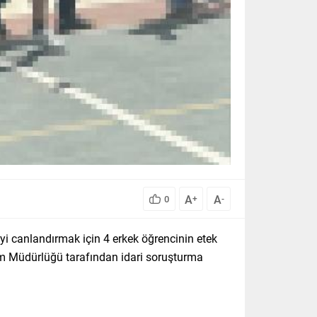
A
A
0
+
-
i canlandırmak için 4 erkek öğrencinin etek
tim Müdürlüğü tarafından idari soruşturma