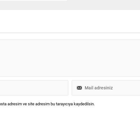
 Emre Çulha ölürken, anne ile
 yaralandı.
sta adresim ve site adresim bu tarayıcıya kaydedilsin.