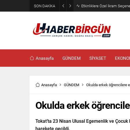
SON DAKİKA
Eyyübiye’de Ziraat Odası Günde
Anasayfa
GÜNDEM
SİYASET
EKONO
Anasayfa
GÜNDEM
Okulda erkek öğrencilere e
Okulda erkek öğrencile
Tokat’ta 23 Nisan Ulusal Egemenlik ve Çocuk 
harekete geçildi.