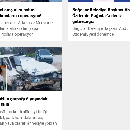
 el araç alım satım
Bağcılar Belediye Başkanı Ab
ırıcılarına operasyon!
Özdemir: Bağcılar’a deniz
getireceğiz
 merkezli Adana ve Mersin'de
ilanla alım-satım yapan
Bağcılar Belediye Başkanı Abdul
ırıcılara operasyon
Özdemir, yeni dönemde
eştirildi.
gerçekleştireceği projelerin tanıt
yaptı. Eğitimden çevreye kadar 8
başlıktan oluşan projelerini tanı
Özdemir, 22 aylık süreçte yaptıkl
da anlattı. Özdemir programda y
konuşmada, Şimdi sizlere bir mü
vermek istiyorum. Bu dönem,
Bağcılar’a deniz getiriyoruz. Bağ
Kilyos bölgesinde yeni bir sahil y
kazandırıyoruz....
ilin çarptığı 6 yaşındaki
 öldü
sünün kontrolünü yitirdiği
il, park halindeki araca,
an yaya olarak annesiyle yoldan
Emre Çulha’ya (6) çarptı.