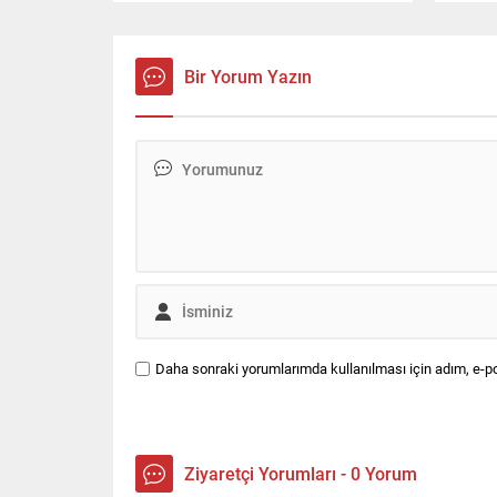
için dükkanına Arapça ve Türkçe
Kazada
"Tadilat dolayısıyla 3 gün kapalıyız"
sürücü
yazılı afiş astı.
Bir Yorum Yazın
Daha sonraki yorumlarımda kullanılması için adım, e-po
Ziyaretçi Yorumları - 0 Yorum