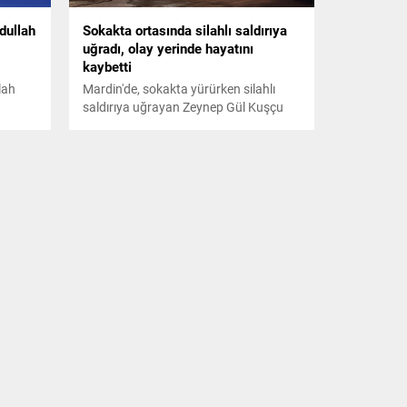
dullah
Sokakta ortasında silahlı saldırıya
uğradı, olay yerinde hayatını
kaybetti
lah
Mardin'de, sokakta yürürken silahlı
saldırıya uğrayan Zeynep Gül Kuşçu
ımını
(31), hayatını kaybetti.
 ayrı
tan
arını
aptığı
jde
cılar’a
eri