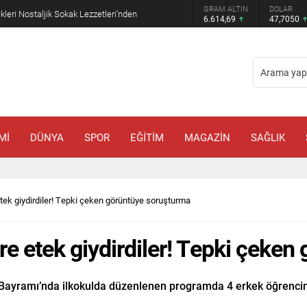
GRAM ALTIN
DOLAR
EURO
mde: Çiftçilerin Sorunları İçin Yeni Çağrı
6.614,69
47,7050
55,0521
Mİ
DÜNYA
SPOR
EĞİTİM
MAGAZİN
SAĞLIK
tek giydirdiler! Tepki çeken görüntüye soruşturma
re etek giydirdiler! Tepki çeke
Bayramı’nda ilkokulda düzenlenen programda 4 erkek öğrencinin