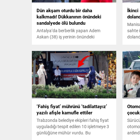
Dün akşam oturdu bir daha
İkinci
kalkmadı! Dükkanının önündeki
doland
sandalyede ölü bulundu
Manisa
Antalya’da berberlik yapan Adem
sahte 
Askan (38) iş yerinin önündeki
doland
sandalyede ölü bulundu. Çevredekilerin
gerçekl
dün akşam saatlerinden bu yana aynı
yerde oturduğunu ifade ettiği Askan'ın
önündeki yiyecek ve içecekler dikkat
çekti.
‘Fahiş fiyat’ mührünü ‘tadilattayız’
Otomob
yazılı afişle kamufle ettiler
çocuk
Trabzonda belediye ekipleri fahiş fiyat
Sürücü
uyguladığı tespit edilen 10 işletmeye 3
otomob
günlüğüne mühür vurdu. Bu
ardınd
işletmelerden biri ise mührü saklamak
geçen 