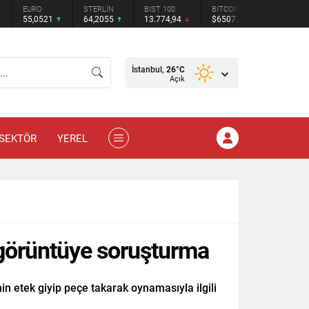
STERLİN
BIST 100
BITCOIN
ETHEREUM
TETHER
64,2055
13.774,94
$65077
$1927.67
$0.9993
İstanbul,
26
°C
Açık
SEKTÖR
YEREL
n görüntüye soruşturma
 etek giyip peçe takarak oynamasıyla ilgili