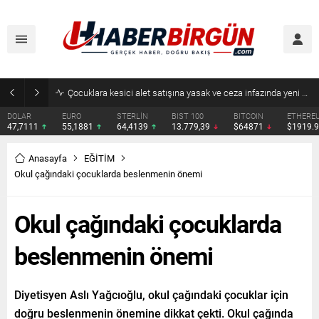
Çocuklara kesici alet satışına yasak ve ceza infazında yeni dönem
DOLAR
EURO
STERLİN
BIST 100
BITCOIN
ETHERE
47,7111
55,1881
64,4139
13.779,39
$64871
$1919.
Anasayfa
EĞİTİM
Okul çağındaki çocuklarda beslenmenin önemi
Okul çağındaki çocuklarda
beslenmenin önemi
Diyetisyen Aslı Yağcıoğlu, okul çağındaki çocuklar için
doğru beslenmenin önemine dikkat çekti. Okul çağında