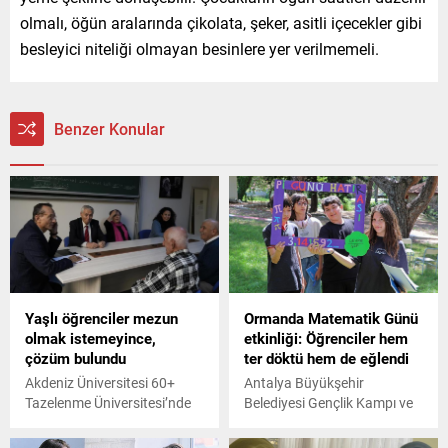
olmalı, öğün aralarında çikolata, şeker, asitli içecekler gibi
besleyici niteliği olmayan besinlere yer verilmemeli.
Benzer Konular
Yaşlı öğrenciler mezun
Ormanda Matematik Günü
olmak istemeyince,
etkinliği: Öğrenciler hem
çözüm bulundu
ter döktü hem de eğlendi
Akdeniz Üniversitesi 60+
Antalya Büyükşehir
Tazelenme Üniversitesi’nde
Belediyesi Gençlik Kampı ve
lisan eğitimini tamamlayan
Eğitim Merkezi'nde 'Ormanda
60 yaş üzeri öğrenciler,
Matematik Günü' etkinliği