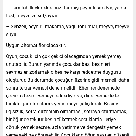
– Tam tahıllı ekmekle hazırlanmış peynirli sandviç ya da
tost, meyve ve süt/ayran.
– Sebzeli, peynirli makarna, yağlı tohumlar, meyve/meyve
suyu.
Uygun alternatifler olacaktır.
Oyun, çocuk için çok çekici olacağından yemek yemeyi
unutabilir. Bunun yanında çocuklar bazı besinleri
sevmezler, zorlamak o besine karşı reddetme duygusu
oluşturur. Bu durumda çocuğun üzerine gidilmemeli, daha
sonra tekrar yemesi denenmelidir. Eğer her denemede
çocuk o besini yemeyi reddediyorsa, diğer yemeklerle
birlikte garnitür olarak yedirilmeye çalışılmalı. Besine
ilgisizlik, sofra düzeninin olmaması, sofraya oturmamak,
bir öğünde tek tür besin tüketmek çocuklarda ileriye
dönük yemek seçme, azla yetinme ve dengesiz yemek
yeme şekline dönüşebilir. Çocukların öğün saatleri düzenli