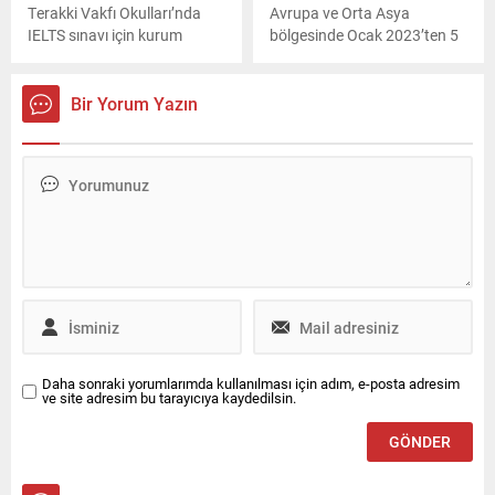
Terakki Vakfı Okulları’nda
Avrupa ve Orta Asya
IELTS sınavı için kurum
bölgesinde Ocak 2023’ten 5
dışından gelen öğretmen
Aralık’a kadar 30 bin 601
gözetmenin sınav sırasında
kızamık vakası bildirildi. 2022
okulun kedisi Faruk’u
yılında bu sayı sadece
Bir Yorum Yazın
pencereden aşağı attığı iddia
909’du. UNICEF (Birleşmiş
edilmişti.
Milletler Çocuklara Yardım
Fonu), aşıyla önlenebilir
hastalık vakalarındaki yüzde
3266’lık bu artış konusunda
ülkelere uyarıda bulundu.
Daha sonraki yorumlarımda kullanılması için adım, e-posta adresim
ve site adresim bu tarayıcıya kaydedilsin.