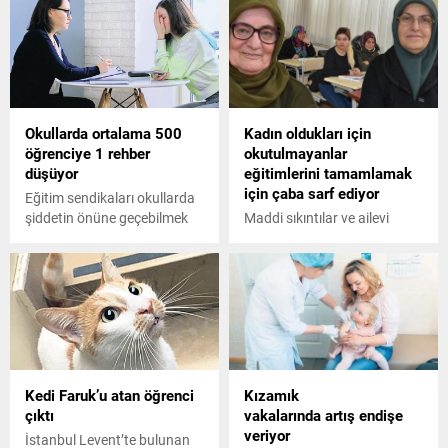
projenin kurucusu Prof. Dr.
düzenlendi.
İsmail Tufan'dan, hocam,
“Bizi sınıfta bırak, biz kalalım,
devam edelim” talepleri
üzerine yüksek lisans
programı açıldı.
Okullarda ortalama 500
Kadın oldukları için
öğrenciye 1 rehber
okutulmayanlar
düşüyor
eğitimlerini tamamlamak
için çaba sarf ediyor
Eğitim sendikaları okullarda
şiddetin önüne geçebilmek
Maddi sıkıntılar ve ailevi
için psikolojik danışmanlık ve
sebeplerden dolayı okula
rehberlik (PDR) dersinin
gidemeyen kadınlar,
haftada en az 2 saat
Sakarya'nın Hendek ilçesinde
olmasını, her 100 öğrenciye
bulunan Halk Eğitim
bir rehberlik öğretmeninin
Merkezi'ndeki okuma ve
atanmasını öneriyor.
yazma kursunda eğitimlerini
Ancak Türkiye’de ortalama
tamamlamak için çaba sarf
500 öğrenciye 1 PDR
ediyorlar.
Kedi Faruk’u atan öğrenci
Kızamık
öğretmeni düşüyor.
çıktı
vakalarında artış endişe
veriyor
İstanbul Levent’te bulunan