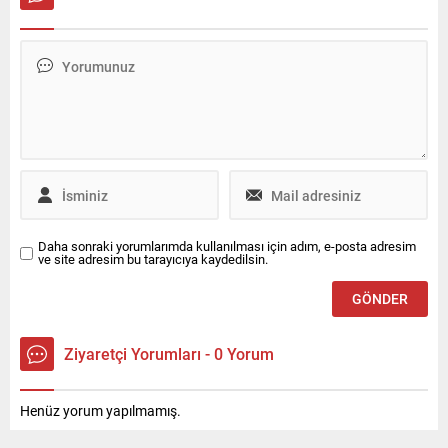
belediyeyi ziyaret etti.
Dijital telif yasası ile ilgili
konuşan Doç. Dr. Ceren
Yegen, yasanın hayata
geçmesinin ardından tematik
iş kollarının oluşabileceğinin
altını çizdi. Peki bu yasa
başka hangi pozitif sonuçları
beraberinde getirir? Dünyada
dijital geleceği şekillendirmek
için başka ne tür...
Daha sonraki yorumlarımda kullanılması için adım, e-posta adresim
ve site adresim bu tarayıcıya kaydedilsin.
Ziyaretçi Yorumları - 0 Yorum
Henüz yorum yapılmamış.