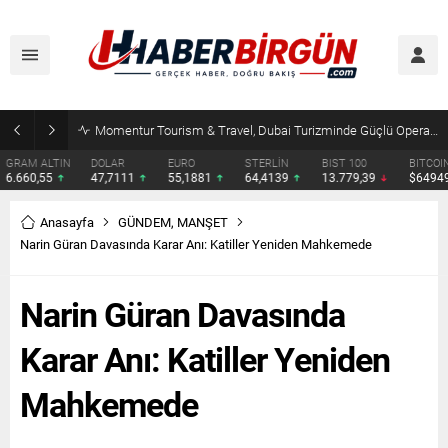
Erdoğan, Suudi Arabistan’da Muhammed Bin Selman ve Şahbaz Şerif ile Görüşecek
DOLAR
EURO
STERLİN
BIST 100
BITCOIN
ETHERE
47,7111
55,1881
64,4139
13.779,39
$64949
$1915.
Anasayfa
GÜNDEM
,
MANŞET
Narin Güran Davasında Karar Anı: Katiller Yeniden Mahkemede
Narin Güran Davasında
Karar Anı: Katiller Yeniden
Mahkemede