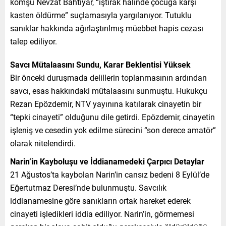
komşu Nevzat Bahtiyar, “iştirak halinde çocuğa karşı
kasten öldürme” suçlamasıyla yargılanıyor. Tutuklu
sanıklar hakkında ağırlaştırılmış müebbet hapis cezası
talep ediliyor.
Savcı Mütalaasını Sundu, Karar Beklentisi Yüksek
Bir önceki duruşmada delillerin toplanmasının ardından
savcı, esas hakkındaki mütalaasını sunmuştu. Hukukçu
Rezan Epözdemir, NTV yayınına katılarak cinayetin bir
“tepki cinayeti” olduğunu dile getirdi. Epözdemir, cinayetin
işleniş ve cesedin yok edilme sürecini “son derece amatör”
olarak nitelendirdi.
Narin’in Kayboluşu ve İddianamedeki Çarpıcı Detaylar
21 Ağustos’ta kaybolan Narin’in cansız bedeni 8 Eylül’de
Eğertutmaz Deresi’nde bulunmuştu. Savcılık
iddianamesine göre sanıkların ortak hareket ederek
cinayeti işledikleri iddia ediliyor. Narin’in, görmemesi