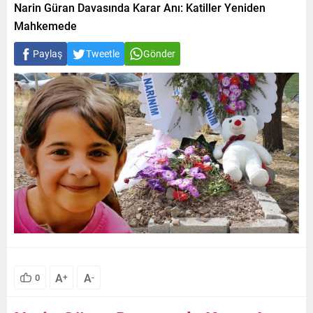
Narin Güran Davasında Karar Anı: Katiller Yeniden
Mahkemede
Paylaş
Tweetle
Gönder
A
A
0
+
-