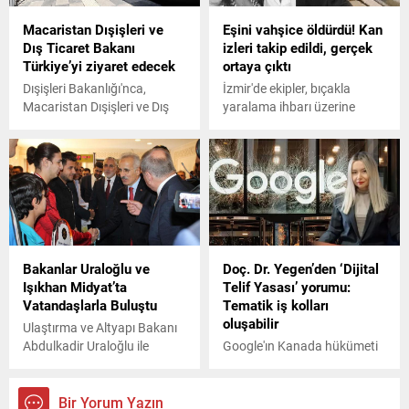
depremin şiddeti ise ürküttü.
Macaristan Dışişleri ve
Eşini vahşice öldürdü! Kan
Dış Ticaret Bakanı
izleri takip edildi, gerçek
Türkiye’yi ziyaret edecek
ortaya çıktı
Dışişleri Bakanlığı'nca,
İzmir'de ekipler, bıçakla
Macaristan Dışişleri ve Dış
yaralama ihbarı üzerine
Ticaret Bakanı Peter
bölgeye gittiğinde, bir kadını
Szijjarto'nun Türkiye'ye
kanlar içerisinde yerde buldu.
geleceği duyuruldu.
Bakanlar Uraloğlu ve
Doç. Dr. Yegen’den ‘Dijital
Işıkhan Midyat’ta
Telif Yasası’ yorumu:
Vatandaşlarla Buluştu
Tematik iş kolları
oluşabilir
Ulaştırma ve Altyapı Bakanı
Abdulkadir Uraloğlu ile
Google'ın Kanada hükümeti
Çalışma ve Sosyal Güvenlik
ile anlaşmasının ardından
Bakanı Vedat Işıkhan,
Türkiye'de de 'Dijital Telif
Mardin'in Midyat ilçesinde
Yasası' çalışmaları hızlandı.
Bir Yorum Yazın