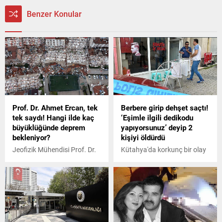
Benzer Konular
Prof. Dr. Ahmet Ercan, tek
Berbere girip dehşet saçtı!
tek saydı! Hangi ilde kaç
‘Eşimle ilgili dedikodu
büyüklüğünde deprem
yapıyorsunuz’ deyip 2
bekleniyor?
kişiyi öldürdü
Jeofizik Mühendisi Prof. Dr.
Kütahya'da korkunç bir olay
Övgün Ahmet Ercan, sosyal
yaşandı. 80 yaşındaki Rıfat
medya hesabından yaptığı
K. berbere girip eşiyle ilgili
paylaşımla, Türkiyede ileride
dedikodu yaptıkları iddiasıyla
görülebilecek deprem
2 kişiyi tüfekle vurup
şiddetlerini ve yerlerini
öldürdü. İşte detaylar...
açıkladı. Bolu ve
Çanakkalede olabilecek