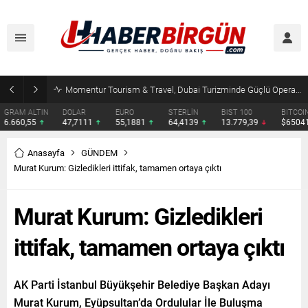
Erdoğan, Suudi Arabistan’da Muhammed Bin Selman ve Şahbaz Şerif ile Görüşecek
DOLAR
EURO
STERLİN
BIST 100
BITCOIN
ETHERE
47,7111
55,1881
64,4139
13.779,39
$65041
$1921.
Anasayfa
GÜNDEM
Murat Kurum: Gizledikleri ittifak, tamamen ortaya çıktı
Murat Kurum: Gizledikleri
ittifak, tamamen ortaya çıktı
AK Parti İstanbul Büyükşehir Belediye Başkan Adayı
Murat Kurum, Eyüpsultan’da Ordulular İle Buluşma