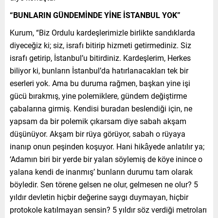
“BUNLARIN GÜNDEMİNDE YİNE İSTANBUL YOK”
Kurum, “Biz Ordulu kardeşlerimizle birlikte sandıklarda
diyeceğiz ki; siz, israfı bitirip hizmeti getirmediniz. Siz
israfı getirip, İstanbul’u bitirdiniz. Kardeşlerim, Herkes
biliyor ki, bunların İstanbul’da hatırlanacakları tek bir
eserleri yok. Ama bu duruma rağmen, başkan yine işi
gücü bırakmış, yine polemiklere, gündem değiştirme
çabalarına girmiş. Kendisi buradan beslendiği için, ne
yapsam da bir polemik çıkarsam diye sabah akşam
düşünüyor. Akşam bir rüya görüyor, sabah o rüyaya
inanıp onun peşinden koşuyor. Hani hikâyede anlatılır ya;
‘Adamın biri bir yerde bir yalan söylemiş de köye inince o
yalana kendi de inanmış’ bunların durumu tam olarak
böyledir. Sen törene gelsen ne olur, gelmesen ne olur? 5
yıldır devletin hiçbir değerine saygı duymayan, hiçbir
protokole katılmayan sensin? 5 yıldır söz verdiği metroları