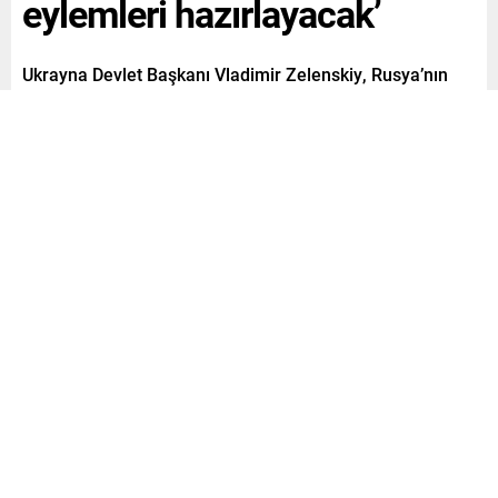
eylemleri hazırlayacak’
Ukrayna Devlet Başkanı Vladimir Zelenskiy, Rusya’nın
mayıs sonu ya da yaz aylarında Ukrayna’ya karşı yeni bir
saldırı hazırladığını ancak kendi savaş planının net
olduğunu açıkladı.
Paylaş
Tweetle
Gönder