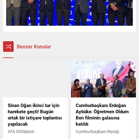
Benzer Konular
Sinan Oğan ikinci tur için
Cumhurbaşkanı Erdoğan
harekete geçti! Bugün
Aybüke: Öğretmen Oldum
ortak bir istişare toplantısı
Ben filminin galasına
yapılacak
katıldı
ATA İttifakının
Cumhurbaşkanı Recep
cumhurbaşkanı adayı Sinan
Tayyip Erdoğan, terör örgütü