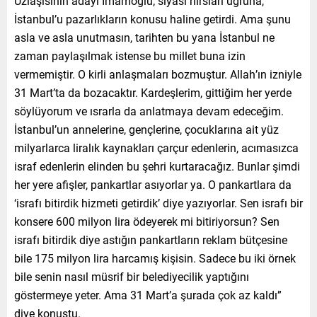
Uzlaşısının adayı İmamoğlu; siyasi hırsları uğruna,
İstanbul’u pazarlıkların konusu haline getirdi. Ama şunu
asla ve asla unutmasın, tarihten bu yana İstanbul ne
zaman paylaşılmak istense bu millet buna izin
vermemiştir. O kirli anlaşmaları bozmuştur. Allah’ın izniyle
31 Mart’ta da bozacaktır. Kardeşlerim, gittiğim her yerde
söylüyorum ve ısrarla da anlatmaya devam edeceğim.
İstanbul’un annelerine, gençlerine, çocuklarına ait yüz
milyarlarca liralık kaynakları çarçur edenlerin, acımasızca
israf edenlerin elinden bu şehri kurtaracağız. Bunlar şimdi
her yere afişler, pankartlar asıyorlar ya. O pankartlara da
‘israfı bitirdik hizmeti getirdik’ diye yazıyorlar. Sen israfı bir
konsere 600 milyon lira ödeyerek mi bitiriyorsun? Sen
israfı bitirdik diye astığın pankartların reklam bütçesine
bile 175 milyon lira harcamış kişisin. Sadece bu iki örnek
bile senin nasıl müsrif bir belediyecilik yaptığını
göstermeye yeter. Ama 31 Mart’a şurada çok az kaldı”
diye konuştu.