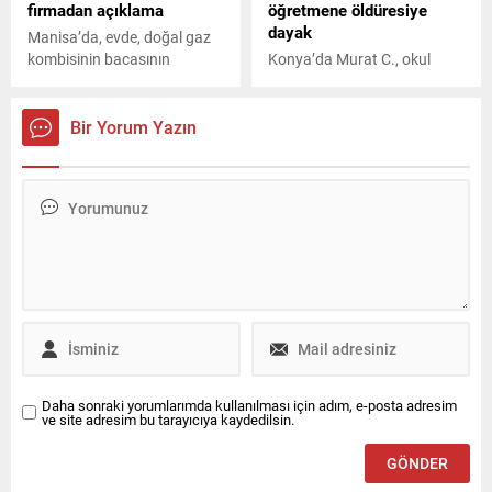
firmadan açıklama
öğretmene öldüresiye
dayak
Manisa’da, evde, doğal gaz
kombisinin bacasının
Konya’da Murat C., okul
çıkması sonucu sızan
bahçesinde 29 Ekim
karbonmonoksitten
Cumhuriyet Bayramı için
zehirlenen 2 kız kardeşin
prova yapan öğrenciler
Bir Yorum Yazın
ölümüyle ilgili soruşturma
arasındaki yeğeni M.K.C.'nin
sürerken; Aksa Manisa
(8) öğretmeni Huriye P.
Doğalgaz şirketinden yapılan
tarafından dövüldüğünü
yazılı açıklama geldi.
iddia edip, saldırdı. P.'nin kolu
ve burnu kırılırken kaçan dayı
ise gözaltına alınıp,
tutuklandı.
Daha sonraki yorumlarımda kullanılması için adım, e-posta adresim
ve site adresim bu tarayıcıya kaydedilsin.