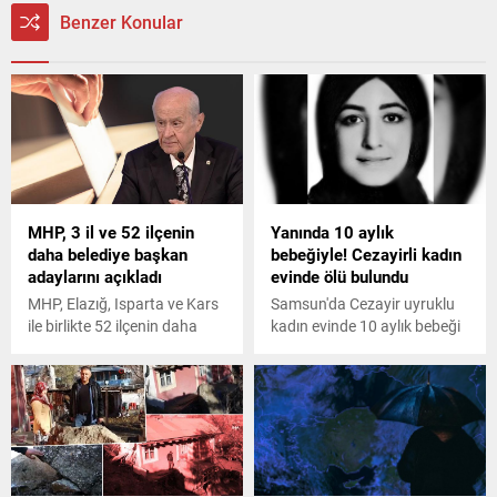
Benzer Konular
MHP, 3 il ve 52 ilçenin
Yanında 10 aylık
daha belediye başkan
bebeğiyle! Cezayirli kadın
adaylarını açıkladı
evinde ölü bulundu
MHP, Elazığ, Isparta ve Kars
Samsun'da Cezayir uyruklu
ile birlikte 52 ilçenin daha
kadın evinde 10 aylık bebeği
belediye başkan adaylarını
ile hareketsiz halde yatarken
açıkladı.
buldu. Olayla ilgili
soruşturma başlatıldı.