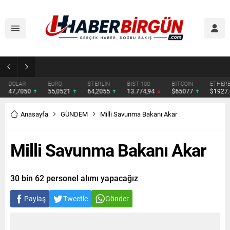
Eyyübiye’de Ziraat Odası Gündemde: Çiftçilerin Sorunları İçin Yeni Çağrı
DOLAR
EURO
STERLİN
BIST 100
BITCOIN
ETHERE
47,7050
55,0521
64,2055
13.774,94
$65077
$1927.
Anasayfa
GÜNDEM
Milli Savunma Bakanı Akar
Milli Savunma Bakanı Akar
30 bin 62 personel alımı yapacağız
Paylaş
Tweetle
Gönder