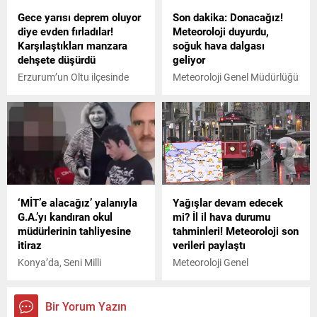
Gece yarısı deprem oluyor
Son dakika: Donacağız!
diye evden fırladılar!
Meteoroloji duyurdu,
Karşılaştıkları manzara
soğuk hava dalgası
dehşete düşürdü
geliyor
Erzurum’un Oltu ilçesinde
Meteoroloji Genel Müdürlüğü
faciadan dönüldü. Dağdan
5 günlük raporunu
kopan 5 metre yükseklikteki
yayımladı. Buna göre;
kaya evin balkonunu yerle bir
perşembe günü itibarıyla
etti. 5 kişilik aileyi ölümden
yurdun iç kesimlerde kar
balkon kurtardı.
yağışı etkisini gösterecek,
yurt genelinde sıcaklıklar
düşecek.
‘MİT’e alacağız’ yalanıyla
Yağışlar devam edecek
G.A.’yı kandıran okul
mi? İl il hava durumu
müdürlerinin tahliyesine
tahminleri! Meteoroloji son
itiraz
verileri paylaştı
Konya’da, Seni Milli
Meteoroloji Genel
İstihbarat Teşkilatı'na
Müdürlüğü, bölge bölge
memur olarak alacağız'
beklenen hava durumu
vaadiyle kandırılan lise
tahminlerini paylaştı.
Bir Yorum Yazın