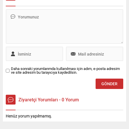
öğrencisi G.A.'ya (17) cinsel
İstanbul, Ankara, İzmir başta
istismarda bulunup, 22 yıl
olmak üzere yağmur
hapis cezasına çarptırılan
bekleniyor mu? Hafta
Ahmet Mandal'a (35) yardım
başında hava durumu nasıl
ettikleri gerekçesiyle 8 yıl 4'er
olacak? Yeni harita
hapis cezası alan 2 okul
yayınlandı. İşte haberin
müdürünün tahliye
ayrıntıları...
edilmesine, itirazda
bulunuldu.
Daha sonraki yorumlarımda kullanılması için adım, e-posta adresim
ve site adresim bu tarayıcıya kaydedilsin.
Ziyaretçi Yorumları - 0 Yorum
Henüz yorum yapılmamış.